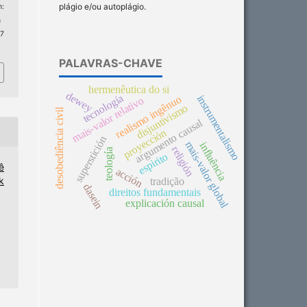
plágio e/ou autoplágio.
:
n
 7
PALAVRAS-CHAVE
hermenêutica do si
dewey
tecnología
instrumentalismo
realismo ingênuo
mais-valor relativo
disjuntivismo
desobediência civil
argumento causal
proyección
superstición
mais-valor global
influência
religión
teología
espirito
ê
acción
k
tradição
dasein
direitos fundamentais
explicación causal