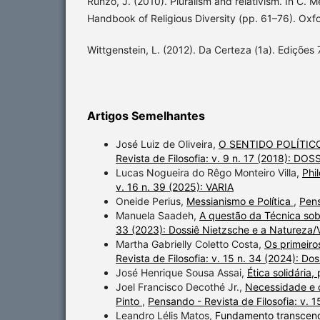
Runzo, J. (2010). Pluralism and relativism. In C. M
Handbook of Religious Diversity (pp. 61–76). Oxfo
Wittgenstein, L. (2012). Da Certeza (1a). Edições 
Artigos Semelhantes
José Luiz de Oliveira,
O SENTIDO POLÍTI
Revista de Filosofia: v. 9 n. 17 (2018): 
Lucas Nogueira do Rêgo Monteiro Villa,
Phi
v. 16 n. 39 (2025): VARIA
Oneide Perius,
Messianismo e Política
,
Pens
Manuela Saadeh,
A questão da Técnica sob
33 (2023): Dossiê Nietzsche e a Natureza/
Martha Gabrielly Coletto Costa,
Os primeiros
Revista de Filosofia: v. 15 n. 34 (2024): Dos
José Henrique Sousa Assai,
Ética solidária
Joel Francisco Decothé Jr.,
Necessidade e c
Pinto
,
Pensando - Revista de Filosofia: v. 1
Leandro Lélis Matos,
Fundamento transcend