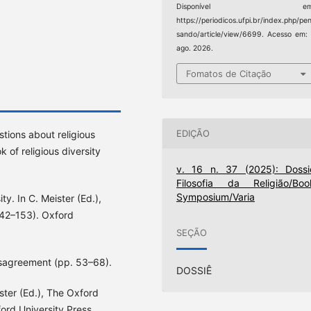
Disponível em
https://periodicos.ufpi.br/index.php/pe
sando/article/view/6699. Acesso em:
ago. 2026.
Fomatos de Citação
EDIÇÃO
stions about religious
 of religious diversity
v. 16 n. 37 (2025): Dossi
Filosofia da Religião/Boo
Symposium/Varia
ty. In C. Meister (Ed.),
142–153). Oxford
SEÇÃO
Disagreement (pp. 53–68).
DOSSIÊ
eister (Ed.), The Oxford
ord University Press.