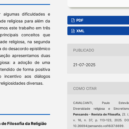
r algumas dificuldades e
PDF
ade religiosa para além da
imos este trabalho em três
XML
rincipais conceitos que
ade religiosa, na segunda
a do desacordo epistêmico
PUBLICADO
 seção apresentamos duas
igiosa: a adoção de uma
21-07-2025
ntendido de forma positiva
 incentivo aos diálogos
eligiosidades diversas.
COMO CITAR
CAVALCANTI, Paulo Estevão
Diversidade religiosa e Sincretism
Pensando - Revista de Filosofia
,
[S. l.
v. 16, n. 37, p. 113–123, 2025. DO
 de Filosofia da Religião
10.26694/pensando.vol16i37.6699.