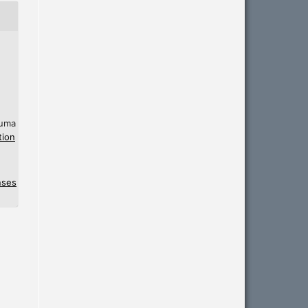
 uma
tion
nses