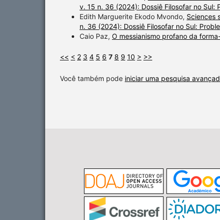
v. 15 n. 36 (2024): Dossiê Filosofar no Sul: P
Edith Marguerite Ekodo Mvondo,
Sciences 
n. 36 (2024): Dossiê Filosofar no Sul: Proble
Caio Paz,
O messianismo profano da forma
<<
<
2
3
4
5
6
7
8
9
10
>
>>
Você também pode
iniciar uma pesquisa avançad