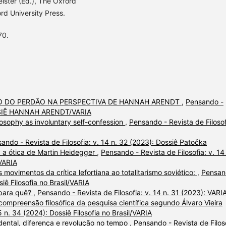
eister (Ed.), The Oxford
rd University Press.
70.
CO DO PERDÃO NA PERSPECTIVA DE HANNAH ARENDT
,
Pensando -
DOSSIÊ HANNAH ARENDT/VARIA
losophy as involuntary self-confession
,
Pensando - Revista de Filosof
ando - Revista de Filosofia: v. 14 n. 32 (2023): Dossiê Patočka
 a ótica de Martin Heidegger
,
Pensando - Revista de Filosofia: v. 14
VARIA
 movimentos da crítica lefortiana ao totalitarismo soviético:
,
Pensan
siê Filosofia no Brasil/VARIA
, para quê?
,
Pensando - Revista de Filosofia: v. 14 n. 31 (2023): VARI
ompreensão filosófica da pesquisa científica segundo Álvaro Vieira
5 n. 34 (2024): Dossiê Filosofia no Brasil/VARIA
ental, diferença e revolução no tempo
,
Pensando - Revista de Filoso