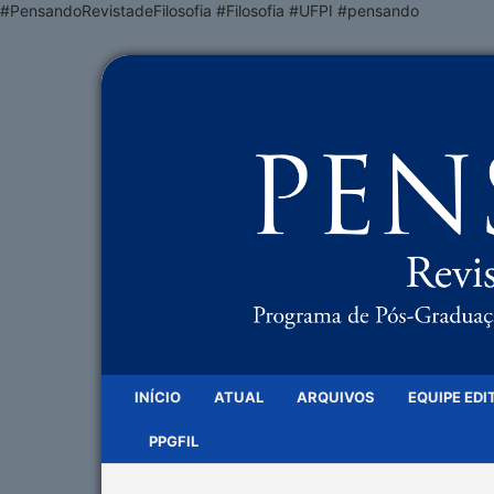
#PensandoRevistadeFilosofia #Filosofia #UFPI #pensando
INÍCIO
ATUAL
ARQUIVOS
EQUIPE EDI
PPGFIL