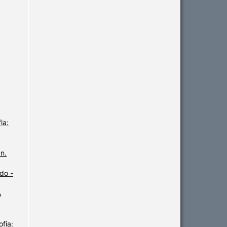
ia:
 n.
do -
A
fia: