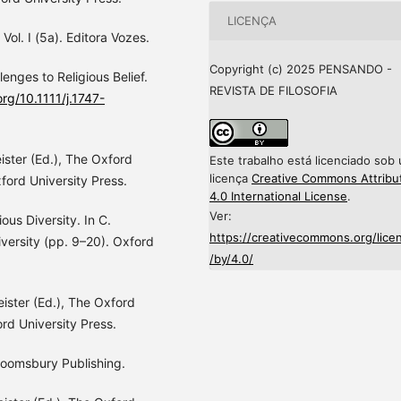
LICENÇA
l. I (5a). Editora Vozes.
Copyright (c) 2025 PENSANDO -
lenges to Religious Belief.
REVISTA DE FILOSOFIA
org/10.1111/j.1747-
eister (Ed.), The Oxford
Este trabalho está licenciado sob
licença
Creative Commons Attribu
ford University Press.
4.0 International License
.
Ver:
ious Diversity. In C.
https://creativecommons.org/lice
iversity (pp. 9–20). Oxford
/by/4.0/
eister (Ed.), The Oxford
rd University Press.
 Bloomsbury Publishing.