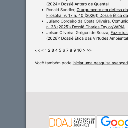
(2024): Dossiê Antero de Quental
Ronald Sandler,
O argumento em defesa da
Filosofia: v. 17 n. 40 (2026): Dossiê Ética 
Juliano Cordeiro da Costa Oliveira,
Comunid
n. 38 (2025): Dossiê Charles Taylor/VARIA
Jelson Oliveira, Grégori de Souza,
Fazer jus
(2026): Dossiê Ética das Virtudes Ambiental
<<
<
1
2
3
4
5
6
7
8
9
10
>
>>
Você também pode
iniciar uma pesquisa avançad