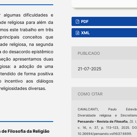
r algumas dificuldades e
PDF
ade religiosa para além da
imos este trabalho em três
XML
rincipais conceitos que
ade religiosa, na segunda
a do desacordo epistêmico
PUBLICADO
 seção apresentamos duas
igiosa: a adoção de uma
21-07-2025
ntendido de forma positiva
 incentivo aos diálogos
eligiosidades diversas.
COMO CITAR
CAVALCANTI, Paulo Estevão
Diversidade religiosa e Sincretism
Pensando - Revista de Filosofia
,
[S. l.
v. 16, n. 37, p. 113–123, 2025. DO
 de Filosofia da Religião
10.26694/pensando.vol16i37.6699.