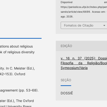
Disponível em
https://periodicos.ufpi.br/index.php/pe
sando/article/view/6699. Acesso em:
ago. 2026.
Fomatos de Citação
EDIÇÃO
stions about religious
 of religious diversity
v. 16 n. 37 (2025): Dossi
Filosofia da Religião/Boo
Symposium/Varia
ty. In C. Meister (Ed.),
142–153). Oxford
SEÇÃO
Disagreement (pp. 53–68).
DOSSIÊ
eister (Ed.), The Oxford
ord University Press.