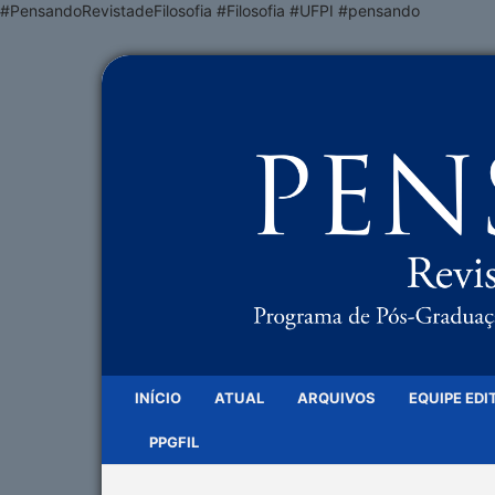
#PensandoRevistadeFilosofia #Filosofia #UFPI #pensando
INÍCIO
ATUAL
ARQUIVOS
EQUIPE EDI
PPGFIL