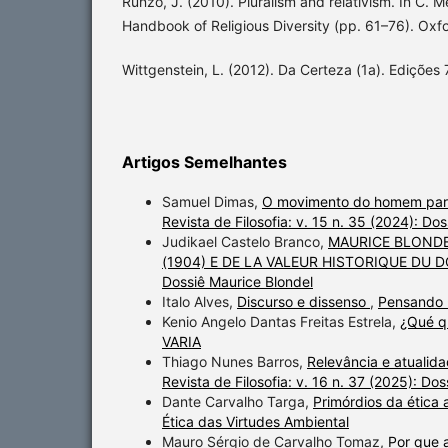
Runzo, J. (2010). Pluralism and relativism. In C. M
Handbook of Religious Diversity (pp. 61–76). Oxfo
Wittgenstein, L. (2012). Da Certeza (1a). Edições 
Artigos Semelhantes
Samuel Dimas,
O movimento do homem para
Revista de Filosofia: v. 15 n. 35 (2024): Do
Judikael Castelo Branco,
MAURICE BLONDE
(1904) E DE LA VALEUR HISTORIQUE DU 
Dossiê Maurice Blondel
Italo Alves,
Discurso e dissenso
,
Pensando -
Kenio Angelo Dantas Freitas Estrela,
¿Qué q
VARIA
Thiago Nunes Barros,
Relevância e atualida
Revista de Filosofia: v. 16 n. 37 (2025): Do
Dante Carvalho Targa,
Primórdios da ética
Ética das Virtudes Ambiental
Mauro Sérgio de Carvalho Tomaz,
Por que 