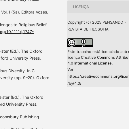
LICENÇA
l. I (5a). Editora Vozes.
Copyright (c) 2025 PENSANDO -
lenges to Religious Belief.
REVISTA DE FILOSOFIA
org/10.1111/j.1747-
eister (Ed.), The Oxford
Este trabalho está licenciado sob
licença
Creative Commons Attribu
ford University Press.
4.0 International License
.
Ver:
ious Diversity. In C.
https://creativecommons.org/lice
iversity (pp. 9–20). Oxford
/by/4.0/
eister (Ed.), The Oxford
rd University Press.
 Bloomsbury Publishing.