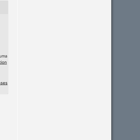
 uma
tion
nses