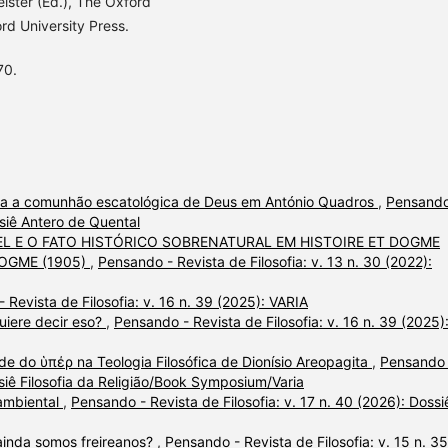
eister (Ed.), The Oxford
rd University Press.
70.
 a comunhão escatológica de Deus em António Quadros
,
Pensando
ssiê Antero de Quental
L E O FATO HISTÓRICO SOBRENATURAL EM HISTOIRE ET DOGME
DOGME (1905)
,
Pensando - Revista de Filosofia: v. 13 n. 30 (2022):
 Revista de Filosofia: v. 16 n. 39 (2025): VARIA
uiere decir eso?
,
Pensando - Revista de Filosofia: v. 16 n. 39 (2025)
de do ὑπέρ na Teologia Filosófica de Dionísio Areopagita
,
Pensando 
ssiê Filosofia da Religião/Book Symposium/Varia
 ambiental
,
Pensando - Revista de Filosofia: v. 17 n. 40 (2026): Dossi
ainda somos freireanos?
,
Pensando - Revista de Filosofia: v. 15 n. 35