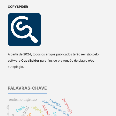
COPYSPIDER
A partir de 2024, todos os artigos publicados terão revisão pelo
software
CopySpider
para fins de prevenção de plágio e/ou
autoplágio.
PALAVRAS-CHAVE
realismo ingênuo
tecnología
teología
mais-valor relativo
proyección
religión
dasein