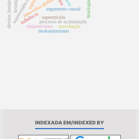
direitos fundamentais
superveniência local
dewey
espirito
mais-valor global
herança
timología
argumento causal
influência
superstición
processo de acumulação
disjuntivismo
reavaliação
neokantianismo
INDEXADA EM/INDEXED BY