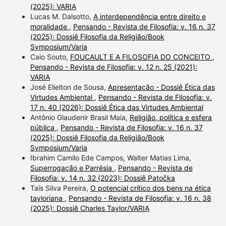
(2025): VARIA
Lucas M. Dalsotto,
A interdependência entre direito e
moralidade
,
Pensando - Revista de Filosofia: v. 16 n. 37
(2025): Dossiê Filosofia da Religião/Book
Symposium/Varia
Caio Souto,
FOUCAULT E A FILOSOFIA DO CONCEITO
,
Pensando - Revista de Filosofia: v. 12 n. 25 (2021):
VARIA
José Elielton de Sousa,
Apresentação - Dossiê Ética das
Virtudes Ambiental
,
Pensando - Revista de Filosofia: v.
17 n. 40 (2026): Dossiê Ética das Virtudes Ambiental
Antônio Glaudenir Brasil Maia,
Religião, política e esfera
pública
,
Pensando - Revista de Filosofia: v. 16 n. 37
(2025): Dossiê Filosofia da Religião/Book
Symposium/Varia
Ibrahim Camilo Ede Campos, Walter Matias Lima,
Superrogação e Parrésia
,
Pensando - Revista de
Filosofia: v. 14 n. 32 (2023): Dossiê Patočka
Taís Silva Pereira,
O potencial crítico dos bens na ética
tayloriana
,
Pensando - Revista de Filosofia: v. 16 n. 38
(2025): Dossiê Charles Taylor/VARIA