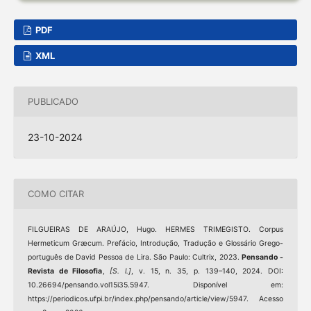
PDF
XML
PUBLICADO
23-10-2024
COMO CITAR
FILGUEIRAS DE ARAÚJO, Hugo. HERMES TRIMEGISTO. Corpus
Hermeticum Græcum. Prefácio, Introdução, Tradução e Glossário Grego-
português de David Pessoa de Lira. São Paulo: Cultrix, 2023.
Pensando -
Revista de Filosofia
,
[S. l.]
, v. 15, n. 35, p. 139–140, 2024. DOI:
10.26694/pensando.vol15i35.5947. Disponível em:
https://periodicos.ufpi.br/index.php/pensando/article/view/5947. Acesso