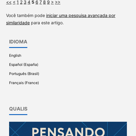
<<
<
1
2
3
4
5
6
7
8
9
>
>>
Você também pode
iniciar uma pesquisa avançada por
similaridade
para este artigo.
IDIOMA
English
Español (España)
Português (Brasil)
Français (France)
QUALIS