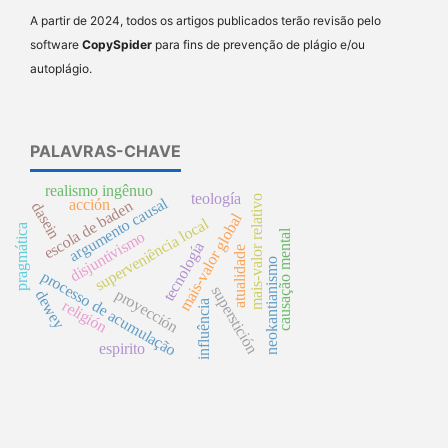
A partir de 2024, todos os artigos publicados terão revisão pelo
software
CopySpider
para fins de prevenção de plágio e/ou
autoplágio.
PALAVRAS-CHAVE
realismo ingênuo
teología
mais-valor relativo
argumento causal
acción
escola de baden
dasein
mais-valor global
superveniência local
pragmática
causação mental
disjuntivismo
tecnología
atualidade
neokantianismo
processo de acumulação
superstición
proyección
dewey
religión
influência
espirito