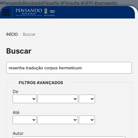
#PensandoRevistadeFilosofia #Filosofia #UFPI #pensando
INÍCIO
/
Buscar
Buscar
FILTROS AVANÇADOS
De
Até
Autor