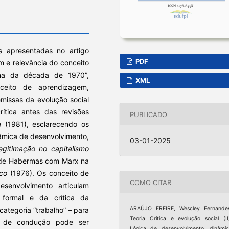
 apresentadas no artigo
PDF
gem e relevância do conceito
na da década de 1970”,
XML
ceito de aprendizagem,
missas da evolução social
rítica antes das revisões
PUBLICADO
a
(1981), esclarecendo os
nâmica de desenvolvimento,
03-01-2025
egitimação no capitalismo
” de Habermas com Marx na
ico
(1976). Os conceito de
COMO CITAR
senvolvimento articulam
 formal e da crítica da
ARAÚJO FREIRE, Wescley Fernandes
categoria “trabalho” – para
Teoria Crítica e evolução social (II
s de condução pode ser
Lógica de desenvolvimento, dinâmi