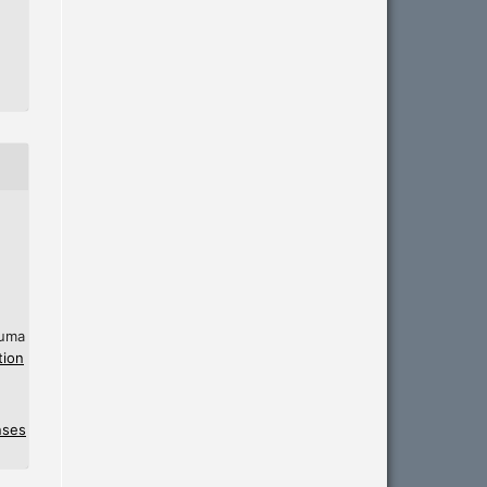
 uma
tion
nses