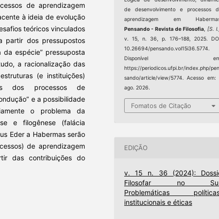
ocessos de aprendizagem
de desenvolvimento e processos d
jacente à ideia de evolução
aprendizagem em Habermas
safios teóricos vinculados
Pensando - Revista de Filosofia
,
[S. l.
v. 15, n. 36, p. 176–188, 2025. DO
a partir dos pressupostos
10.26694/pensando.vol15i36.5774.
ia da espécie” pressuposta
Disponível em
udo, a racionalização das
https://periodicos.ufpi.br/index.php/pe
ruturas (e instituições)
sando/article/view/5774. Acesso em:
tos dos processos de
ago. 2026.
ondução” e a possibilidade
Fomatos de Citação
oriamente o problema da
e e filogênese (falácia
laus Eder a Habermas serão
rocessos) de aprendizagem
EDIÇÃO
tir das contribuições do
v. 15 n. 36 (2024): Dossi
Filosofar no Sul
Problemáticas políticas
institucionais e éticas