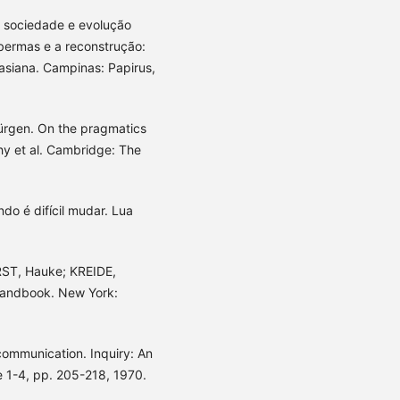
a sociedade e evolução
abermas e a reconstrução:
masiana. Campinas: Papirus,
ürgen. On the pragmatics
y et al. Cambridge: The
o é difícil mudar. Lua
RST, Hauke; KREIDE,
handbook. New York:
ommunication. Inquiry: An
ue 1-4, pp. 205-218, 1970.