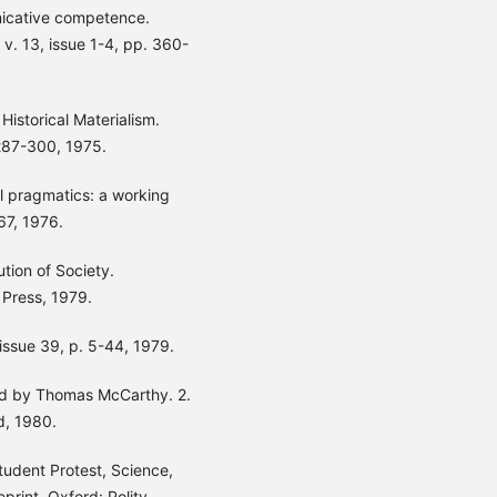
icative competence.
, v. 13, issue 1-4, pp. 360-
istorical Materialism.
 287-300, 1975.
l pragmatics: a working
67, 1976.
ion of Society.
Press, 1979.
issue 39, p. 5-44, 1979.
ed by Thomas McCarthy. 2.
d, 1980.
udent Protest, Science,
eprint. Oxford: Polity