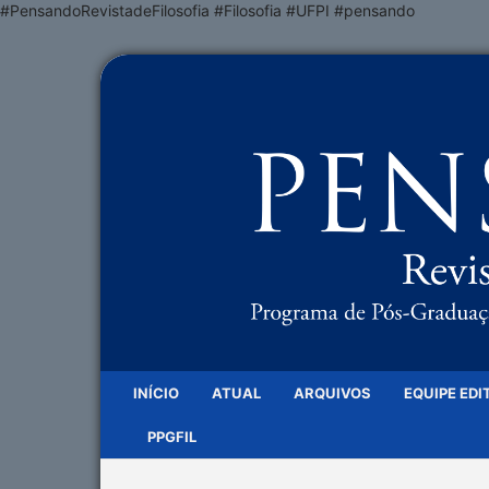
#PensandoRevistadeFilosofia #Filosofia #UFPI #pensando
INÍCIO
ATUAL
ARQUIVOS
EQUIPE EDI
PPGFIL