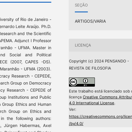
SEÇÃO
versity of Rio de Janeiro -
ARTIGOS/VARIA
ernardo Leite Araújo. Ph.D.
Research and the Scientific
PEMA. Adjunct I Professor
LICENÇA
aranhão - UFMA. Master in
nd Social and Political
Copyright (c) 2024 PENSANDO -
UECE (2007, CAPES -DS).
REVISTA DE FILOSOFIA
of Maranhão - UFMA (2003).
ocracy Research - CEPEDE,
esearch Group on Democracy
acy Research - CEPEDE of
Este trabalho está licenciado sob
licença
Creative Commons Attribu
up Institutions and Public
4.0 International License
.
ch Group Ethics and Human
Ver:
rch Group on Ethics and
https://creativecommons.org/lice
in the following authors:
/by/4.0/
, Jürgen Habermas, Axel