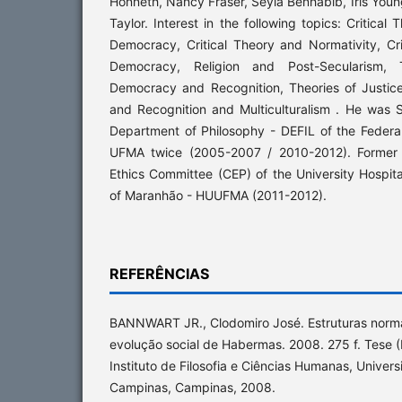
Honneth, Nancy Fraser, Seyla Benhabib, Iris Youn
Taylor. Interest in the following topics: Critical
Democracy, Critical Theory and Normativity, Cri
Democracy, Religion and Post-Secularism, 
Democracy and Recognition, Theories of Justice
and Recognition and Multiculturalism . He was S
Department of Philosophy - DEFIL of the Federa
UFMA twice (2005-2007 / 2010-2012). Former
Ethics Committee (CEP) of the University Hospita
of Maranhão - HUUFMA (2011-2012).
REFERÊNCIAS
BANNWART JR., Clodomiro José. Estruturas norma
evolução social de Habermas. 2008. 275 f. Tese (
Instituto de Filosofia e Ciências Humanas, Univer
Campinas, Campinas, 2008.