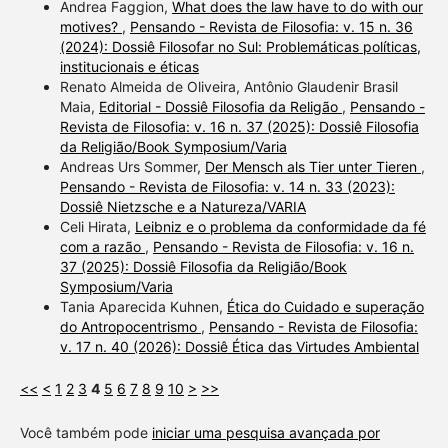
Andrea Faggion,
What does the law have to do with our
motives?
,
Pensando - Revista de Filosofia: v. 15 n. 36
(2024): Dossiê Filosofar no Sul: Problemáticas políticas,
institucionais e éticas
Renato Almeida de Oliveira, Antônio Glaudenir Brasil
Maia,
Editorial - Dossiê Filosofia da Religão
,
Pensando -
Revista de Filosofia: v. 16 n. 37 (2025): Dossiê Filosofia
da Religião/Book Symposium/Varia
Andreas Urs Sommer,
Der Mensch als Tier unter Tieren
,
Pensando - Revista de Filosofia: v. 14 n. 33 (2023):
Dossiê Nietzsche e a Natureza/VARIA
Celi Hirata,
Leibniz e o problema da conformidade da fé
com a razão
,
Pensando - Revista de Filosofia: v. 16 n.
37 (2025): Dossiê Filosofia da Religião/Book
Symposium/Varia
Tania Aparecida Kuhnen,
Ética do Cuidado e superação
do Antropocentrismo
,
Pensando - Revista de Filosofia:
v. 17 n. 40 (2026): Dossiê Ética das Virtudes Ambiental
<<
<
1
2
3
4
5
6
7
8
9
10
>
>>
Você também pode
iniciar uma pesquisa avançada por