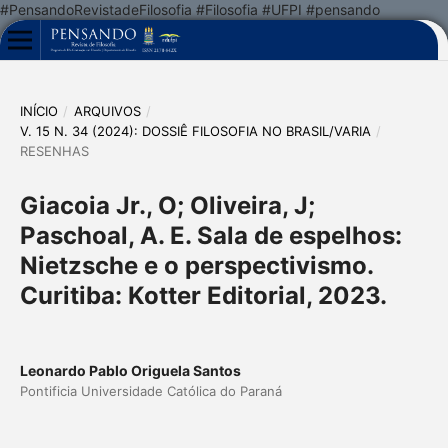
#PensandoRevistadeFilosofia #Filosofia #UFPI #pensando
INÍCIO
/
ARQUIVOS
/
V. 15 N. 34 (2024): DOSSIÊ FILOSOFIA NO BRASIL/VARIA
/
RESENHAS
Giacoia Jr., O; Oliveira, J;
Paschoal, A. E. Sala de espelhos:
Nietzsche e o perspectivismo.
Curitiba: Kotter Editorial, 2023.
Leonardo Pablo Origuela Santos
Pontificia Universidade Católica do Paraná