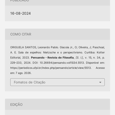
PUBLICADO
16-08-2024
COMO CITAR
ORIGUELA SANTOS, Leonardo Pablo. Giacoia Jr., O; Oliveira, J; Paschoal,
A. E. Sala de espelhos: Nietzsche e o perspectivismo. Curitiba: Kotter
Editorial, 2023.
Pensando - Revista de Filosofia
,
[S. l.]
, v. 15, n. 34, p.
229–233, 2024. DOI: 10.26694/pensando.vol15i34.5513. Disponível em:
https://periodicos.ufpi.br/index.php/pensando/article/view/5513. Acesso
em: 7 ago. 2026.
Fomatos de Citação
EDIÇÃO