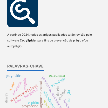
A partir de 2024, todos os artigos publicados terão revisão pelo
software
CopySpider
para fins de prevenção de plágio e/ou
autoplágio.
PALAVRAS-CHAVE
paradigma
pragmática
processo de acumulação
tecnología
religión
influência
argumento causal
acción
superveniência local
dasein
mais-valor global
teología
disjuntivismo
tradição
dewey
herança
superstición
espirito
proyección