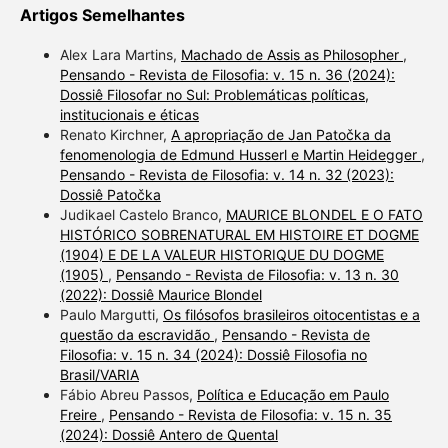
Artigos Semelhantes
Alex Lara Martins,
Machado de Assis as Philosopher
,
Pensando - Revista de Filosofia: v. 15 n. 36 (2024):
Dossiê Filosofar no Sul: Problemáticas políticas,
institucionais e éticas
Renato Kirchner,
A apropriação de Jan Patočka da
fenomenologia de Edmund Husserl e Martin Heidegger
,
Pensando - Revista de Filosofia: v. 14 n. 32 (2023):
Dossiê Patočka
Judikael Castelo Branco,
MAURICE BLONDEL E O FATO
HISTÓRICO SOBRENATURAL EM HISTOIRE ET DOGME
(1904) E DE LA VALEUR HISTORIQUE DU DOGME
(1905)
,
Pensando - Revista de Filosofia: v. 13 n. 30
(2022): Dossiê Maurice Blondel
Paulo Margutti,
Os filósofos brasileiros oitocentistas e a
questão da escravidão
,
Pensando - Revista de
Filosofia: v. 15 n. 34 (2024): Dossiê Filosofia no
Brasil/VARIA
Fábio Abreu Passos,
Política e Educação em Paulo
Freire
,
Pensando - Revista de Filosofia: v. 15 n. 35
(2024): Dossiê Antero de Quental