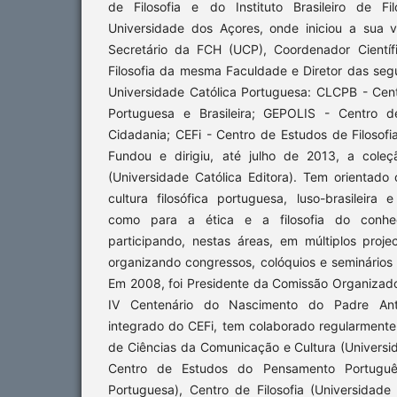
de Filosofia e do Instituto Brasileiro de Fi
Universidade dos Açores, onde iniciou a sua 
Secretário da FCH (UCP), Coordenador Científ
Filosofia da mesma Faculdade e Diretor das seg
Universidade Católica Portuguesa: CLCPB - Cent
Portuguesa e Brasileira; GEPOLIS - Centro d
Cidadania; CEFi - Centro de Estudos de Filosofia
Fundou e dirigiu, até julho de 2013, a coleç
(Universidade Católica Editora). Tem orientado
cultura filosófica portuguesa, luso-brasileira
como para a ética e a filosofia do conhe
participando, nestas áreas, em múltiplos proj
organizando congressos, colóquios e seminários n
Em 2008, foi Presidente da Comissão Organiza
IV Centenário do Nascimento do Padre Antón
integrado do CEFi, tem colaborado regularment
de Ciências da Comunicação e Cultura (Universi
Centro de Estudos do Pensamento Português
Portuguesa), Centro de Filosofia (Universidade