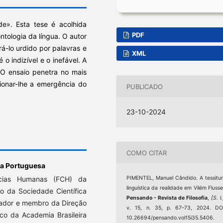
de». Esta tese é acolhida
PDF
ntologia da língua. O autor
á-lo urdido por palavras e
XML
o indizível e o inefável. A
 O ensaio penetra no mais
ionar-lhe a emergência do
PUBLICADO
23-10-2024
COMO CITAR
ca Portuguesa
ncias Humanas (FCH) da
PIMENTEL, Manuel Cândido. A tessitu
linguística da realidade em Vilém Flusse
o da Sociedade Científica
Pensando - Revista de Filosofia
,
[S. l.
dador e membro da Direção
v. 15, n. 35, p. 67–73, 2024. DO
mico da Academia Brasileira
10.26694/pensando.vol15i35.5406.