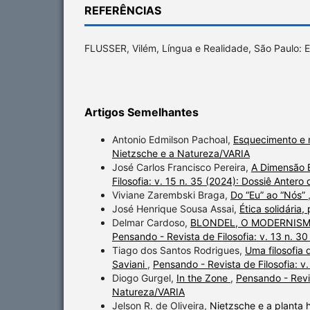
REFERÊNCIAS
FLUSSER, Vilém, Língua e Realidade, São Paulo: E
Artigos Semelhantes
Antonio Edmilson Pachoal,
Esquecimento e 
Nietzsche e a Natureza/VARIA
José Carlos Francisco Pereira,
A Dimensão 
Filosofia: v. 15 n. 35 (2024): Dossiê Antero
Viviane Zarembski Braga,
Do “Eu” ao “Nós”
José Henrique Sousa Assai,
Ética solidária
Delmar Cardoso,
BLONDEL, O MODERNISM
Pensando - Revista de Filosofia: v. 13 n. 3
Tiago dos Santos Rodrigues,
Uma filosofia
Saviani
,
Pensando - Revista de Filosofia: v
Diogo Gurgel,
In the Zone
,
Pensando - Revis
Natureza/VARIA
Jelson R. de Oliveira,
Nietzsche e a plant