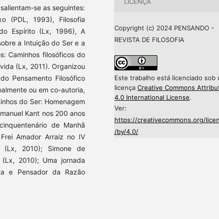
LICENÇA
 salientam-se as seguintes:
o (PDL, 1993), Filosofia
Copyright (c) 2024 PENSANDO -
do Espírito (Lx, 1996), A
REVISTA DE FILOSOFIA
obre a Intuição do Ser e a
s: Caminhos filosóficos do
vida (Lx, 2011). Organizou
Este trabalho está licenciado sob
a do Pensamento Filosófico
licença
Creative Commons Attribu
oalmente ou em co-autoria,
4.0 International License
.
Caminhos do Ser: Homenagem
Ver:
Immanuel Kant nos 200 anos
https://creativecommons.org/lice
o cinquentenário de Manhã
/by/4.0/
. Frei Amador Arraiz no IV
s (Lx, 2010); Simone de
o (Lx, 2010); Uma jornada
eta e Pensador da Razão