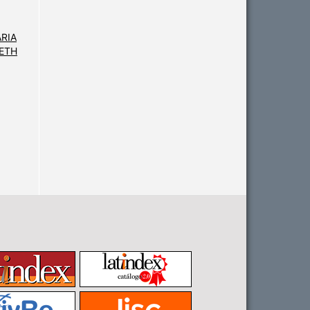
ARIA
NETH