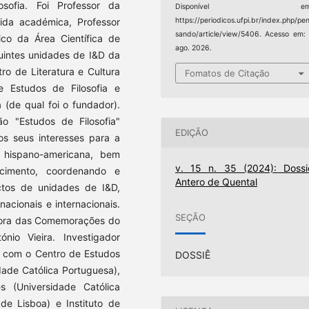
losofia. Foi Professor da
Disponível em
vida académica, Professor
https://periodicos.ufpi.br/index.php/pe
sando/article/view/5406. Acesso em:
ico da Área Científica de
ago. 2026.
uintes unidades de I&D da
ro de Literatura e Cultura
Fomatos de Citação
e Estudos de Filosofia e
 (de qual foi o fundador).
ão "Estudos de Filosofia"
EDIÇÃO
 os seus interesses para a
 e hispano-americana, bem
v. 15 n. 35 (2024): Dossi
cimento, coordenando e
Antero de Quental
ectos de unidades de I&D,
acionais e internacionais.
SEÇÃO
dora das Comemorações do
io Vieira. Investigador
e com o Centro de Estudos
DOSSIÊ
dade Católica Portuguesa),
 (Universidade Católica
 de Lisboa) e Instituto de