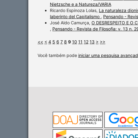
Nietzsche e a Natureza/VARIA
Ricardo Espinoza Lolas,
La naturaleza dioni
laberinto del Capitalismo
,
Pensando - Revis
José Aldo Camurça,
O DESRESPEITO E O 
,
Pensando - Revista de Filosofia: v. 13 n. 
<<
<
4
5
6
7
8
9
10
11
12
13
>
>>
Você também pode
iniciar uma pesquisa avançad