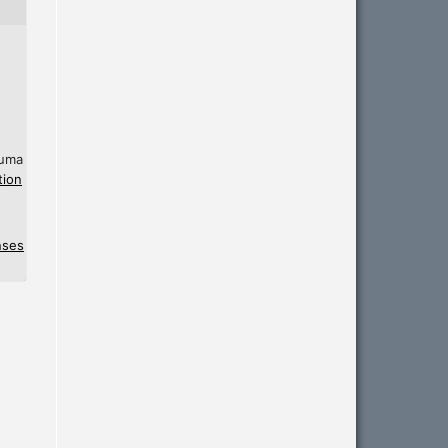
 uma
tion
nses