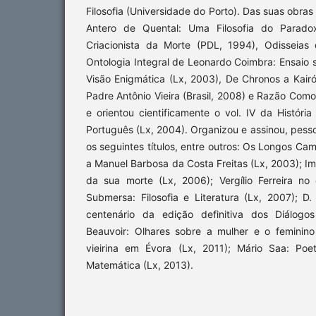
Filosofia (Universidade do Porto). Das suas obras
Antero de Quental: Uma Filosofia do Paradox
Criacionista da Morte (PDL, 1994), Odisseias 
Ontologia Integral de Leonardo Coimbra: Ensaio s
Visão Enigmática (Lx, 2003), De Chronos a Kairó
Padre Antônio Vieira (Brasil, 2008) e Razão Como
e orientou cientificamente o vol. IV da Históri
Português (Lx, 2004). Organizou e assinou, pess
os seguintes títulos, entre outros: Os Longos 
a Manuel Barbosa da Costa Freitas (Lx, 2003); 
da sua morte (Lx, 2006); Vergílio Ferreira n
Submersa: Filosofia e Literatura (Lx, 2007); D
centenário da edição definitiva dos Diálogo
Beauvoir: Olhares sobre a mulher e o feminin
vieirina em Évora (Lx, 2011); Mário Saa: Po
Matemática (Lx, 2013).