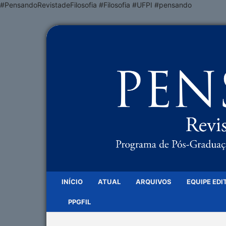
#PensandoRevistadeFilosofia #Filosofia #UFPI #pensando
INÍCIO
ATUAL
ARQUIVOS
EQUIPE EDI
PPGFIL