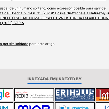
síaca, de un humano solitario, como expresión posible para salir del
ta de Filosofia: v. 14 n. 33 (2023): Dossiê Nietzsche e a Natureza/V
CONFLITO SOCIAL NUMA PERSPECTIVA HISTÓRICA EM AXEL HON
29 (2022): VARIA
a por similaridade
para este artigo.
INDEXADA EM/INDEXED BY