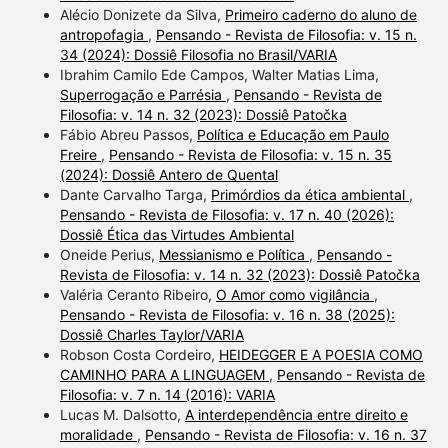
Alécio Donizete da Silva,
Primeiro caderno do aluno de
antropofagia
,
Pensando - Revista de Filosofia: v. 15 n.
34 (2024): Dossiê Filosofia no Brasil/VARIA
Ibrahim Camilo Ede Campos, Walter Matias Lima,
Superrogação e Parrésia
,
Pensando - Revista de
Filosofia: v. 14 n. 32 (2023): Dossiê Patočka
Fábio Abreu Passos,
Política e Educação em Paulo
Freire
,
Pensando - Revista de Filosofia: v. 15 n. 35
(2024): Dossiê Antero de Quental
Dante Carvalho Targa,
Primórdios da ética ambiental
,
Pensando - Revista de Filosofia: v. 17 n. 40 (2026):
Dossiê Ética das Virtudes Ambiental
Oneide Perius,
Messianismo e Política
,
Pensando -
Revista de Filosofia: v. 14 n. 32 (2023): Dossiê Patočka
Valéria Ceranto Ribeiro,
O Amor como vigilância
,
Pensando - Revista de Filosofia: v. 16 n. 38 (2025):
Dossiê Charles Taylor/VARIA
Robson Costa Cordeiro,
HEIDEGGER E A POESIA COMO
CAMINHO PARA A LINGUAGEM
,
Pensando - Revista de
Filosofia: v. 7 n. 14 (2016): VARIA
Lucas M. Dalsotto,
A interdependência entre direito e
moralidade
,
Pensando - Revista de Filosofia: v. 16 n. 37