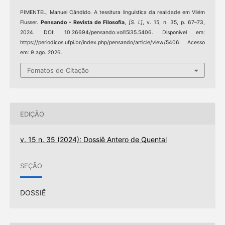
PIMENTEL, Manuel Cândido. A tessitura linguística da realidade em Vilém
Flusser.
Pensando - Revista de Filosofia
,
[S. l.]
, v. 15, n. 35, p. 67–73,
2024. DOI: 10.26694/pensando.vol15i35.5406. Disponível em:
https://periodicos.ufpi.br/index.php/pensando/article/view/5406. Acesso
em: 9 ago. 2026.
Fomatos de Citação
EDIÇÃO
v. 15 n. 35 (2024): Dossiê Antero de Quental
SEÇÃO
DOSSIÊ