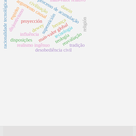
processo de acumulação
argumento causal
civilização
racionalidade tecnológica
dasein
espirito
disjuntivismo
superstición
herança
religión
proyección
mais-valor global
dewey
tecnología
reavaliação
influência
teología
disposições
realismo ingênuo
tradição
desobediência civil