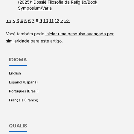
(2025): Dossiê Filosofia da Religião/Book
Symposium/Varia
<<
<
3
4
5
6
7
8
9
10
11
12
>
>>
Você também pode
iniciar uma pesquisa avançada por
similaridade
para este artigo.
IDIOMA
English
Español (España)
Português (Brasil)
Français (France)
QUALIS