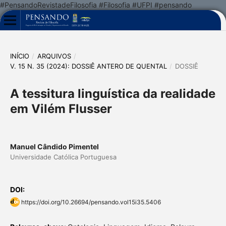
#PensandoRevistadeFilosofia #Filosofia #UFPI #pensando
INÍCIO
/
ARQUIVOS
/
V. 15 N. 35 (2024): DOSSIÊ ANTERO DE QUENTAL
/
DOSSIÊ
A tessitura linguística da realidade
em Vilém Flusser
Manuel Cândido Pimentel
Universidade Católica Portuguesa
DOI:
https://doi.org/10.26694/pensando.vol15i35.5406