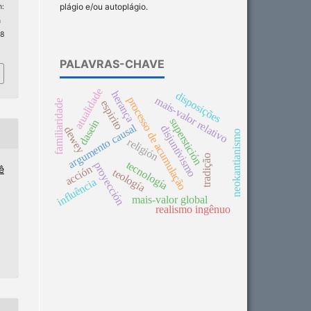
plágio e/ou autoplágio.
:
n
 8
PALAVRAS-CHAVE
atualidade
herança
disposições
mais-valor relativo
processo de acumulação
familiaridade
espirito
superstición
dasein
argumento causal
disjuntivismo
dewey
neokantianismo
religión
tradição
tecnología
proyección
acción
ê
teología
influência
mais-valor global
realismo ingênuo