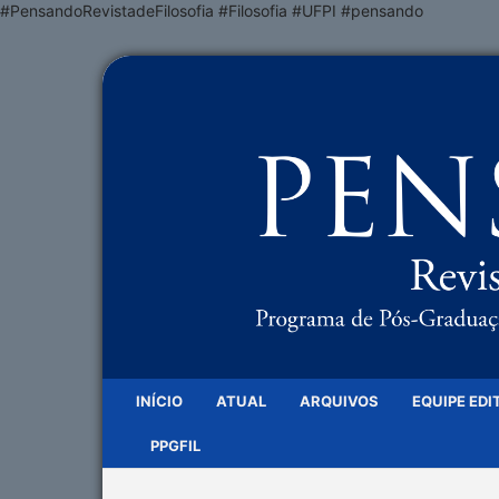
#PensandoRevistadeFilosofia #Filosofia #UFPI #pensando
INÍCIO
ATUAL
ARQUIVOS
EQUIPE EDI
PPGFIL