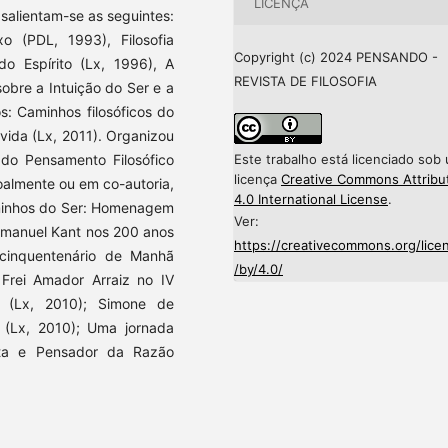
LICENÇA
 salientam-se as seguintes:
o (PDL, 1993), Filosofia
Copyright (c) 2024 PENSANDO -
do Espírito (Lx, 1996), A
REVISTA DE FILOSOFIA
obre a Intuição do Ser e a
s: Caminhos filosóficos do
vida (Lx, 2011). Organizou
Este trabalho está licenciado sob
a do Pensamento Filosófico
licença
Creative Commons Attribu
oalmente ou em co-autoria,
4.0 International License
.
Caminhos do Ser: Homenagem
Ver:
Immanuel Kant nos 200 anos
https://creativecommons.org/lice
o cinquentenário de Manhã
/by/4.0/
. Frei Amador Arraiz no IV
s (Lx, 2010); Simone de
o (Lx, 2010); Uma jornada
eta e Pensador da Razão