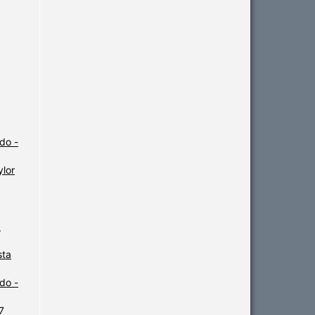
do -
ylor
:
sta
do -
7