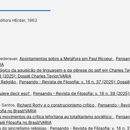
ditora HErder, 1963
Niederauer,
Apontamentos sobre a Metáfora em Paul Ricoeur
,
Pensan
RIA
ógico da aquisição de linguagem e da gênese do self em Charles Ta
38 (2025): Dossiê Charles Taylor/VARIA
 Religião
,
Pensando - Revista de Filosofia: v. 16 n. 37 (2025): Dossiê
uiere decir eso?
,
Pensando - Revista de Filosofia: v. 16 n. 39 (2025)
o Santos,
Richard Rorty e o construcionismo crítico
,
Pensando - Revi
sofia no Brasil/VARIA
 movimentos da crítica lefortiana ao totalitarismo soviético:
,
Pensan
siê Filosofia no Brasil/VARIA
 do sincretismo religioso
,
Pensando - Revista de Filosofia: v. 16 n. 3