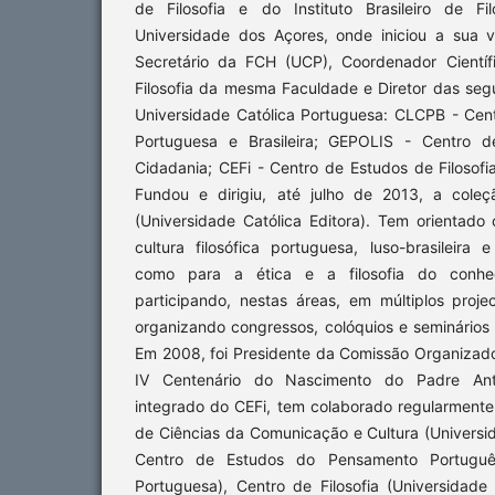
de Filosofia e do Instituto Brasileiro de Fi
Universidade dos Açores, onde iniciou a sua 
Secretário da FCH (UCP), Coordenador Científ
Filosofia da mesma Faculdade e Diretor das seg
Universidade Católica Portuguesa: CLCPB - Cent
Portuguesa e Brasileira; GEPOLIS - Centro d
Cidadania; CEFi - Centro de Estudos de Filosofia
Fundou e dirigiu, até julho de 2013, a coleç
(Universidade Católica Editora). Tem orientado
cultura filosófica portuguesa, luso-brasileira
como para a ética e a filosofia do conhe
participando, nestas áreas, em múltiplos proj
organizando congressos, colóquios e seminários n
Em 2008, foi Presidente da Comissão Organiza
IV Centenário do Nascimento do Padre Antón
integrado do CEFi, tem colaborado regularment
de Ciências da Comunicação e Cultura (Universi
Centro de Estudos do Pensamento Português
Portuguesa), Centro de Filosofia (Universidade