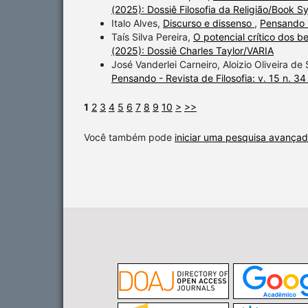
(2025): Dossiê Filosofia da Religião/Book 
Italo Alves,
Discurso e dissenso
,
Pensando -
Taís Silva Pereira,
O potencial crítico dos b
(2025): Dossiê Charles Taylor/VARIA
José Vanderlei Carneiro, Aloizio Oliveira de
Pensando - Revista de Filosofia: v. 15 n. 34
1
2
3
4
5
6
7
8
9
10
>
>>
Você também pode
iniciar uma pesquisa avançad