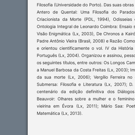
Filosofia (Universidade do Porto). Das suas obras
Antero de Quental: Uma Filosofia do Paradox
Criacionista da Morte (PDL, 1994), Odisseias 
Ontologia Integral de Leonardo Coimbra: Ensaio s
Visão Enigmática (Lx, 2003), De Chronos a Kairó
Padre Antônio Vieira (Brasil, 2008) e Razão Como
e orientou cientificamente o vol. IV da Históri
Português (Lx, 2004). Organizou e assinou, pess
os seguintes títulos, entre outros: Os Longos 
a Manuel Barbosa da Costa Freitas (Lx, 2003); 
da sua morte (Lx, 2006); Vergílio Ferreira n
Submersa: Filosofia e Literatura (Lx, 2007); D
centenário da edição definitiva dos Diálogo
Beauvoir: Olhares sobre a mulher e o feminin
vieirina em Évora (Lx, 2011); Mário Saa: Po
Matemática (Lx, 2013).