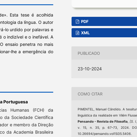
de». Esta tese é acolhida
PDF
ntologia da língua. O autor
á-lo urdido por palavras e
XML
o indizível e o inefável. A
 O ensaio penetra no mais
ionar-lhe a emergência do
PUBLICADO
23-10-2024
COMO CITAR
ca Portuguesa
ncias Humanas (FCH) da
PIMENTEL, Manuel Cândido. A tessitu
linguística da realidade em Vilém Flusse
o da Sociedade Científica
Pensando - Revista de Filosofia
,
[S. l.
dador e membro da Direção
v. 15, n. 35, p. 67–73, 2024. DO
mico da Academia Brasileira
10.26694/pensando.vol15i35.5406.