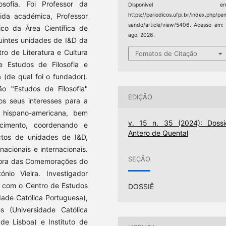
losofia. Foi Professor da
Disponível em
vida académica, Professor
https://periodicos.ufpi.br/index.php/pe
sando/article/view/5406. Acesso em:
ico da Área Científica de
ago. 2026.
uintes unidades de I&D da
ro de Literatura e Cultura
Fomatos de Citação
e Estudos de Filosofia e
 (de qual foi o fundador).
ão "Estudos de Filosofia"
EDIÇÃO
 os seus interesses para a
 e hispano-americana, bem
v. 15 n. 35 (2024): Dossi
cimento, coordenando e
Antero de Quental
ectos de unidades de I&D,
acionais e internacionais.
SEÇÃO
dora das Comemorações do
io Vieira. Investigador
e com o Centro de Estudos
DOSSIÊ
dade Católica Portuguesa),
 (Universidade Católica
 de Lisboa) e Instituto de