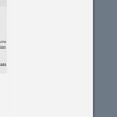
 uma
tion
nses