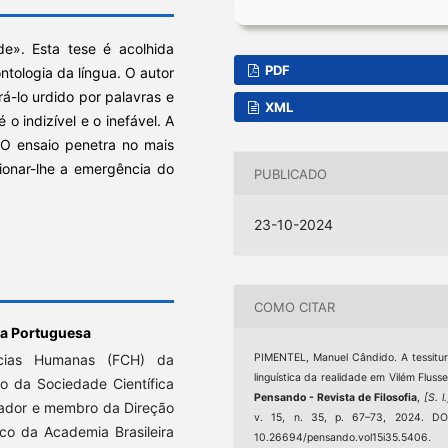
de». Esta tese é acolhida
PDF
ntologia da língua. O autor
á-lo urdido por palavras e
XML
o indizível e o inefável. A
 O ensaio penetra no mais
ionar-lhe a emergência do
PUBLICADO
23-10-2024
COMO CITAR
ca Portuguesa
ncias Humanas (FCH) da
PIMENTEL, Manuel Cândido. A tessitu
linguística da realidade em Vilém Flusse
o da Sociedade Científica
Pensando - Revista de Filosofia
,
[S. l.
dador e membro da Direção
v. 15, n. 35, p. 67–73, 2024. DO
mico da Academia Brasileira
10.26694/pensando.vol15i35.5406.