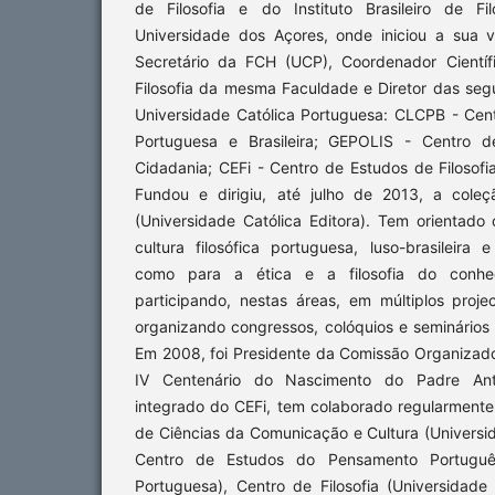
de Filosofia e do Instituto Brasileiro de Fi
Universidade dos Açores, onde iniciou a sua 
Secretário da FCH (UCP), Coordenador Científ
Filosofia da mesma Faculdade e Diretor das seg
Universidade Católica Portuguesa: CLCPB - Cent
Portuguesa e Brasileira; GEPOLIS - Centro d
Cidadania; CEFi - Centro de Estudos de Filosofia
Fundou e dirigiu, até julho de 2013, a coleç
(Universidade Católica Editora). Tem orientado
cultura filosófica portuguesa, luso-brasileira
como para a ética e a filosofia do conhe
participando, nestas áreas, em múltiplos proj
organizando congressos, colóquios e seminários n
Em 2008, foi Presidente da Comissão Organiza
IV Centenário do Nascimento do Padre Antón
integrado do CEFi, tem colaborado regularment
de Ciências da Comunicação e Cultura (Universi
Centro de Estudos do Pensamento Português
Portuguesa), Centro de Filosofia (Universidade