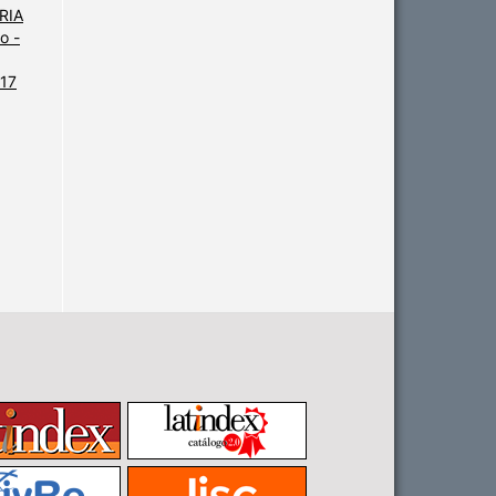
ARIA
o -
 17