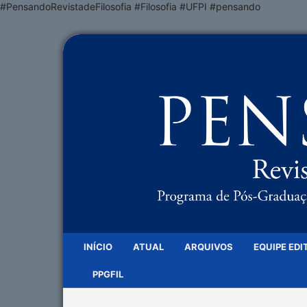
#PensandoRevistadeFilosofia #Filosofia #UFPI #pensando
INÍCIO
ATUAL
ARQUIVOS
EQUIPE EDI
PPGFIL