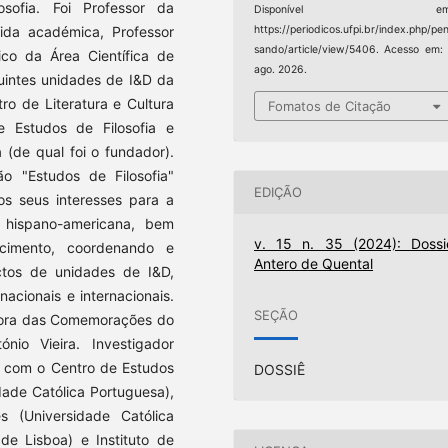
losofia. Foi Professor da
Disponível em
vida académica, Professor
https://periodicos.ufpi.br/index.php/pe
sando/article/view/5406. Acesso em:
ico da Área Científica de
ago. 2026.
uintes unidades de I&D da
ro de Literatura e Cultura
Fomatos de Citação
e Estudos de Filosofia e
 (de qual foi o fundador).
ão "Estudos de Filosofia"
EDIÇÃO
 os seus interesses para a
 e hispano-americana, bem
v. 15 n. 35 (2024): Dossi
cimento, coordenando e
Antero de Quental
ectos de unidades de I&D,
acionais e internacionais.
SEÇÃO
dora das Comemorações do
io Vieira. Investigador
e com o Centro de Estudos
DOSSIÊ
dade Católica Portuguesa),
 (Universidade Católica
 de Lisboa) e Instituto de