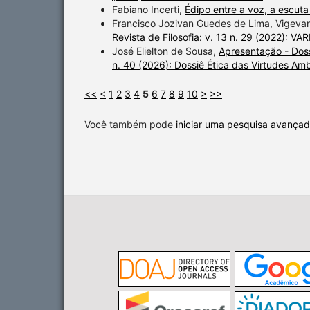
Fabiano Incerti,
Édipo entre a voz, a escut
Francisco Jozivan Guedes de Lima, Vigev
Revista de Filosofia: v. 13 n. 29 (2022): VAR
José Elielton de Sousa,
Apresentação - Doss
n. 40 (2026): Dossiê Ética das Virtudes Amb
<<
<
1
2
3
4
5
6
7
8
9
10
>
>>
Você também pode
iniciar uma pesquisa avançad