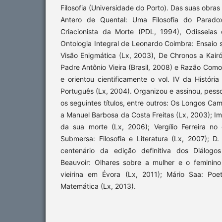
Filosofia (Universidade do Porto). Das suas obras
Antero de Quental: Uma Filosofia do Paradox
Criacionista da Morte (PDL, 1994), Odisseias 
Ontologia Integral de Leonardo Coimbra: Ensaio s
Visão Enigmática (Lx, 2003), De Chronos a Kairó
Padre Antônio Vieira (Brasil, 2008) e Razão Como
e orientou cientificamente o vol. IV da Históri
Português (Lx, 2004). Organizou e assinou, pess
os seguintes títulos, entre outros: Os Longos 
a Manuel Barbosa da Costa Freitas (Lx, 2003); 
da sua morte (Lx, 2006); Vergílio Ferreira n
Submersa: Filosofia e Literatura (Lx, 2007); D
centenário da edição definitiva dos Diálogo
Beauvoir: Olhares sobre a mulher e o feminin
vieirina em Évora (Lx, 2011); Mário Saa: Po
Matemática (Lx, 2013).