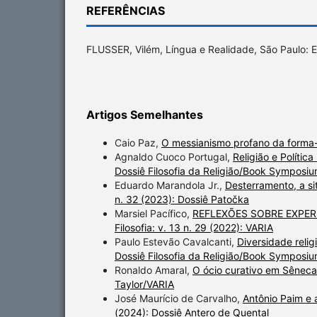
REFERÊNCIAS
FLUSSER, Vilém, Língua e Realidade, São Paulo: E
Artigos Semelhantes
Caio Paz,
O messianismo profano da forma
Agnaldo Cuoco Portugal,
Religião e Políti
Dossiê Filosofia da Religião/Book Symposiu
Eduardo Marandola Jr.,
Desterramento, a si
n. 32 (2023): Dossiê Patočka
Marsiel Pacífico,
REFLEXÕES SOBRE EXPER
Filosofia: v. 13 n. 29 (2022): VARIA
Paulo Estevão Cavalcanti,
Diversidade relig
Dossiê Filosofia da Religião/Book Symposiu
Ronaldo Amaral,
O ócio curativo em Sênec
Taylor/VARIA
José Maurício de Carvalho,
Antônio Paim e a
(2024): Dossiê Antero de Quental