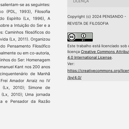
LICENÇA
 salientam-se as seguintes:
o (PDL, 1993), Filosofia
Copyright (c) 2024 PENSANDO -
do Espírito (Lx, 1996), A
REVISTA DE FILOSOFIA
obre a Intuição do Ser e a
s: Caminhos filosóficos do
vida (Lx, 2011). Organizou
Este trabalho está licenciado sob
a do Pensamento Filosófico
licença
Creative Commons Attribu
oalmente ou em co-autoria,
4.0 International License
.
Caminhos do Ser: Homenagem
Ver:
Immanuel Kant nos 200 anos
https://creativecommons.org/lice
o cinquentenário de Manhã
/by/4.0/
. Frei Amador Arraiz no IV
s (Lx, 2010); Simone de
o (Lx, 2010); Uma jornada
eta e Pensador da Razão