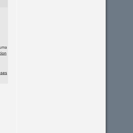
 uma
tion
nses