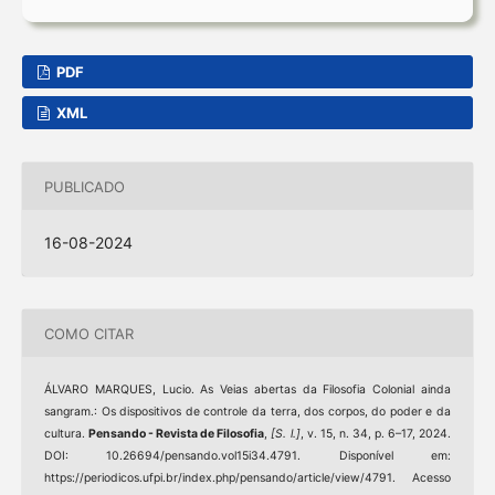
PDF
XML
PUBLICADO
16-08-2024
COMO CITAR
ÁLVARO MARQUES, Lucio. As Veias abertas da Filosofia Colonial ainda
sangram.: Os dispositivos de controle da terra, dos corpos, do poder e da
cultura.
Pensando - Revista de Filosofia
,
[S. l.]
, v. 15, n. 34, p. 6–17, 2024.
DOI: 10.26694/pensando.vol15i34.4791. Disponível em:
https://periodicos.ufpi.br/index.php/pensando/article/view/4791. Acesso