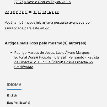
(2025): Dossiê Charles Taylor/VARIA
<<
<
5
6
7
8
9
10
11
12
13
14
>
>>
Você também pode
iniciar uma pesquisa avançada por
similaridade
para este artigo.
Artigos mais lidos pelo mesmo(s) autor(es)
Rodrigo Marcos de Jesus, Lúcio Álvaro Marques,
Editorial Dossiê Filosofia no Brasil
,
Pensando - Revista
de Filosofia: v. 15 n. 34 (2024): Dossiê Filosofia no
Brasil/VARIA
IDIOMA
English
Español (España)