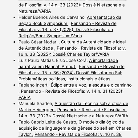
de Filosofia: v. 14 n. 33 (2023): Dossiê Nietzsche e a
Natureza/VARIA
Helder Buenos Aires de Carvalho,
Apresentação da
Seção Book Symposium
,
Pensando - Revista de
Filosofia: v. 16 n. 37 (2025): Dossiê Filosofia da
Religião/Book Symposium/Varia
Paulo César Nodari ,
Cultura da Autenticidade e ideal
de Autenticidade
,
Pensando - Revista de Filosofia: v.
16 n. 38 (2025): Dossiê Charles Taylor/VARIA
Luiz Paulo Matias, Elsio José Corá,
A imortalidade
narrativa em Hannah Arendt
,
Pensando - Revista de
Filosofia: v. 15 n. 36 (2024): Dossiê Filosofar no Sul:
Problemáticas políticas, institucionais e éticas
Fabiano Incerti,
Édipo entre a voz, a escuta e o caminho
,
Pensando - Revista de Filosofia: v. 14 n. 31 (2023):
VARIA
Manuela Saadeh,
A questão da Técnica sob a ótica de
Martin Heidegger
,
Pensando - Revista de Filosofia: v.
14 n. 33 (2023): Dossiê Nietzsche e a Natureza/VARIA
Fabio Caprio Leite de Castro,
O modelo dialógico da
aquisição de linguagem e da gênese do self em Charles
Taylor
,
Pensando - Revista de Filosofia: v. 16 n. 38