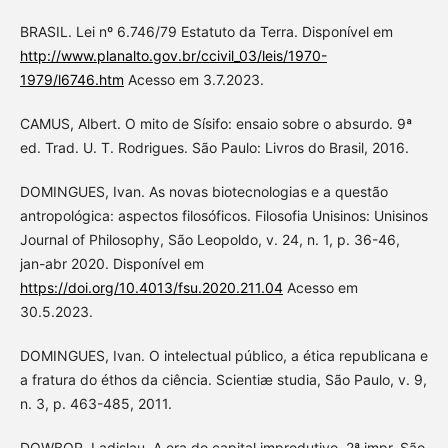
BRASIL. Lei nº 6.746/79 Estatuto da Terra. Disponível em
http://www.planalto.gov.br/ccivil_03/leis/1970-
1979/l6746.htm
Acesso em 3.7.2023.
CAMUS, Albert. O mito de Sísifo: ensaio sobre o absurdo. 9ª
ed. Trad. U. T. Rodrigues. São Paulo: Livros do Brasil, 2016.
DOMINGUES, Ivan. As novas biotecnologias e a questão
antropológica: aspectos filosóficos. Filosofia Unisinos: Unisinos
Journal of Philosophy, São Leopoldo, v. 24, n. 1, p. 36-46,
jan-abr 2020. Disponível em
https://doi.org/10.4013/fsu.2020.211.04
Acesso em
30.5.2023.
DOMINGUES, Ivan. O intelectual público, a ética republicana e
a fratura do éthos da ciência. Scientiæ studia, São Paulo, v. 9,
n. 3, p. 463-485, 2011.
DOWBOR, Ladislau. A era do capital improdutivo. 2ª impr. São