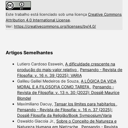
Este trabalho está licenciado sob uma licença
Creative Commons
Attribution 4.0 International License
.
Ver:
https://creativecommons.org/licenses/by/4.0/
Artigos Semelhantes
Lutiero Cardoso Esswein,
A dificuldade crescente na
produção do mais-valor relativo
,
Pensando - Revista de
Filosofia: v. 16 n. 39 (2025): VARIA
Galileu Galilei Medeiros de Souza,
A LÓGICA DA VIDA
MORAL E A FILOSOFIA COMO TAREFA
,
Pensando -
Revista de Filosofia: v. 13 n. 30 (2022): Dossiê Maurice
Blondel
Maximiliano Dacuy,
Tensar los límites para habitarlos
,
Pensando - Revista de Filosofia: v. 16 n. 37 (2025):
Dossiê Filosofia da Religião/Book Symposium/Varia
Oswaldo Giacoia Jr.,
Sobre o Conceito de Natureza e
Natureza Humana em Nietzsche
,
Pensando - Revista