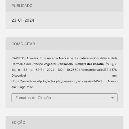
PUBLICADO
23-01-2024
COMO CITAR
CAPUTO, Annalisa. Et in Arcadia Nietzsche: La natura eroico-idilliaca della
Carmen e del Principe Vogelfrei.
Pensando - Revista de Filosofia
,
[S. l.]
, v.
14, n. 33, p. 52–71, 2024. DOI: 10.26694/pensando.vol14i33.4578.
Disponível em:
https://periodicos.ufpi.br/index.php/pensando/article/view/4578. Acesso
em: 8 ago. 2026.
Fomatos de Citação
EDIÇÃO