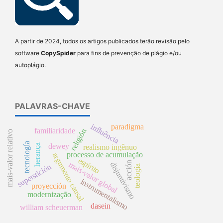
A partir de 2024, todos os artigos publicados terão revisão pelo
software
CopySpider
para fins de prevenção de plágio e/ou
autoplágio.
PALAVRAS-CHAVE
influência
paradigma
familiaridade
religión
mais-valor relativo
tecnología
dewey
herança
realismo ingênuo
processo de acumulação
argumento causal
espirito
acción
mais-valor global
disjuntivismo
superstición
teología
instrumentalismo
proyección
modernização
dasein
william scheuerman