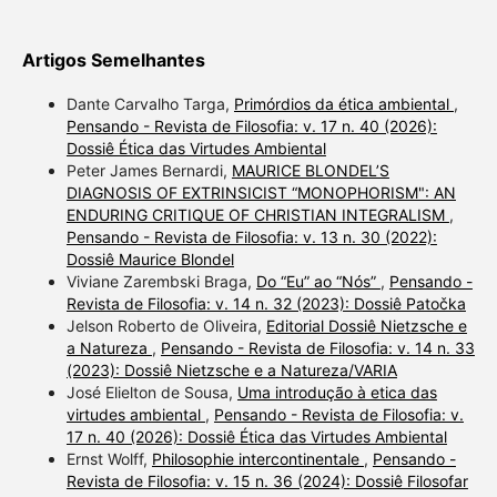
Artigos Semelhantes
Dante Carvalho Targa,
Primórdios da ética ambiental
,
Pensando - Revista de Filosofia: v. 17 n. 40 (2026):
Dossiê Ética das Virtudes Ambiental
Peter James Bernardi,
MAURICE BLONDEL’S
DIAGNOSIS OF EXTRINSICIST “MONOPHORISM": AN
ENDURING CRITIQUE OF CHRISTIAN INTEGRALISM
,
Pensando - Revista de Filosofia: v. 13 n. 30 (2022):
Dossiê Maurice Blondel
Viviane Zarembski Braga,
Do “Eu” ao “Nós”
,
Pensando -
Revista de Filosofia: v. 14 n. 32 (2023): Dossiê Patočka
Jelson Roberto de Oliveira,
Editorial Dossiê Nietzsche e
a Natureza
,
Pensando - Revista de Filosofia: v. 14 n. 33
(2023): Dossiê Nietzsche e a Natureza/VARIA
José Elielton de Sousa,
Uma introdução à etica das
virtudes ambiental
,
Pensando - Revista de Filosofia: v.
17 n. 40 (2026): Dossiê Ética das Virtudes Ambiental
Ernst Wolff,
Philosophie intercontinentale
,
Pensando -
Revista de Filosofia: v. 15 n. 36 (2024): Dossiê Filosofar