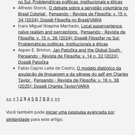
no Sul: Problemáticas políticas, institucionais e éticas
Alfredo Storck,
O debate sobre a servidão voluntária no
Brasil Colonial
,
Pensando - Revista de Filosofia: v. 15 n.
34 (2024): Dossiê Filosofia no Brasil/VARIA
Ícaro Miguel Ibiapina Machado,
Local supervenience,
naïve realism and perceptions
,
Pensando - Revista de
Filosofia: v. 15 n. 36 (2024): Dossiê Filosofar no Sul:
Problemáticas políticas, institucionais e éticas
Aspen E. Brinton,
Jan Patočka and the Global South
,
Pensando - Revista de Filosofia: v. 14 n. 32 (2023):
Dossiê Patočka
Fabio Caprio Leite de Castro,
O modelo dialógico da
aquisição de linguagem e da gênese do self em Charles
Taylor
,
Pensando - Revista de Filosofia: v. 16 n. 38
(2025): Dossiê Charles Taylor/VARIA
<<
<
1
2
3
4
5
6
7
8
9
>
>>
Você também pode
iniciar uma pesquisa avançada por
similaridade
para este artigo.