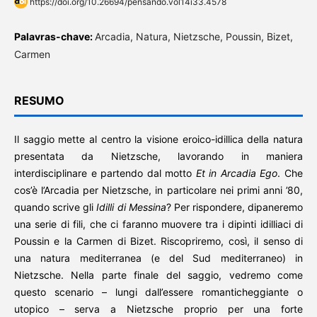
https://doi.org/10.26694/pensando.vol14i33.4578
Palavras-chave:
Arcadia, Natura, Nietzsche, Poussin, Bizet,
Carmen
RESUMO
Il saggio mette al centro la visione eroico-idillica della natura
presentata da Nietzsche, lavorando in maniera
interdisciplinare e partendo dal motto
Et in Arcadia Ego
. Che
cos’è l’Arcadia per Nietzsche, in particolare nei primi anni ’80,
quando scrive gli
Idilli di Messina
? Per rispondere, dipaneremo
una serie di fili, che ci faranno muovere tra i dipinti idilliaci di
Poussin e la Carmen di Bizet. Riscopriremo, così, il senso di
una natura mediterranea (e del Sud mediterraneo) in
Nietzsche. Nella parte finale del saggio, vedremo come
questo scenario – lungi dall’essere romanticheggiante o
utopico – serva a Nietzsche proprio per una forte