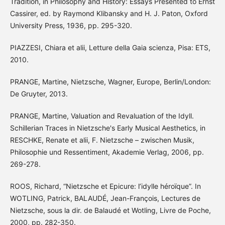
Tradition, in Philosophy and History: Essays Presented to Ernst
Cassirer, ed. by Raymond Klibansky and H. J. Paton, Oxford
University Press, 1936, pp. 295-320.
PIAZZESI, Chiara et alii, Letture della Gaia scienza, Pisa: ETS,
2010.
PRANGE, Martine, Nietzsche, Wagner, Europe, Berlin/London:
De Gruyter, 2013.
PRANGE, Martine, Valuation and Revaluation of the Idyll.
Schillerian Traces in Nietzsche's Early Musical Aesthetics, in
RESCHKE, Renate et alii, F. Nietzsche – zwischen Musik,
Philosophie und Ressentiment, Akademie Verlag, 2006, pp.
269-278.
ROOS, Richard, “Nietzsche et Epicure: l’idylle héroïque”. In
WOTLING, Patrick, BALAUDÉ, Jean-François, Lectures de
Nietzsche, sous la dir. de Balaudé et Wotling, Livre de Poche,
2000, pp. 282-350.