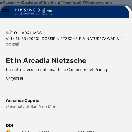
#PensandoRevistadeFilosofia #Filosofia #UFPI #pensando
INÍCIO
/
ARQUIVOS
/
V. 14 N. 33 (2023): DOSSIÊ NIETZSCHE E A NATUREZA/VARIA
/
DOSSIÊ
Et in Arcadia Nietzsche
La natura eroico-idilliaca della Carmen e del Principe
Vogelfrei
Annalisa Caputo
University of Bari Aldo Moro
DOI: