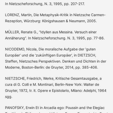
In Nietzscheforschung, N. 3, 1995, pp. 207-217.
LORENZ, Martin, Die Metaphysik-Kritik in Nietzsche Carmen-
Rezeption, Würzburg: Königshausen & Neumann, 2005.
MÜLLER, Renate G., “Idyllen aus Messina. Versuch einer
Annäherung”. In Nietzscheforschung. N. 3, 1995, pp. 77-86.
NICODEMO, Nicola, Die moralische Aufgabe der ‘guten
Europäer’ und die ‘zukünftigen Europäer’, in DIETZSCH,
Steffen, Nietzsches Perspektiven. Denken und Dichten in der
Moderne, Boston-Berlin: de Gruyter, 2014, pp. 385-406.
NIETZSCHE, Friedrich, Werke, Kritische Gesamtausgabe, a
cura di G. Colli e M. Montinari, Berlin-New York: Walter de
Gruyter, 1972, tr. it. Opere e Epistolario, Milano: Adelphi, 1964
sgg.
PANOFSKY, Erwin Et in Arcadia ego: Poussin and the Elegiac