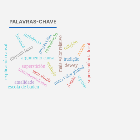
PALAVRAS-CHAVE
influência
reavaliação
herança
proyección
mais-valor relativo
religión
superveniência local
acción
explicación causal
disjuntivismo
argumento causal
tradição
teología
dewey
superstición
mais-valor global
instrumentalismo
tecnología
espirito
dasein
atualidade
escola de baden