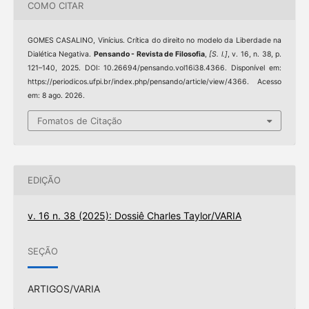
COMO CITAR
GOMES CASALINO, Vinícius. Crítica do direito no modelo da Liberdade na
Dialética Negativa.
Pensando - Revista de Filosofia
,
[S. l.]
, v. 16, n. 38, p.
121–140, 2025. DOI: 10.26694/pensando.vol16i38.4366. Disponível em:
https://periodicos.ufpi.br/index.php/pensando/article/view/4366. Acesso
em: 8 ago. 2026.
Fomatos de Citação
EDIÇÃO
v. 16 n. 38 (2025): Dossiê Charles Taylor/VARIA
SEÇÃO
ARTIGOS/VARIA