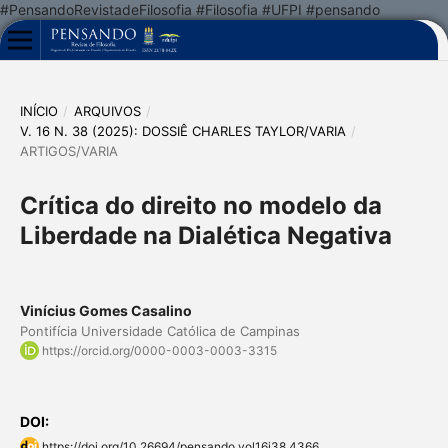
#PensandoRevistadeFilosofia #Filosofia #UFPI #pensando
INÍCIO
/
ARQUIVOS
/
V. 16 N. 38 (2025): DOSSIÊ CHARLES TAYLOR/VARIA
/
ARTIGOS/VARIA
Crítica do direito no modelo da
Liberdade na Dialética Negativa
Vinícius Gomes Casalino
Pontifícia Universidade Católica de Campinas
https://orcid.org/0000-0003-0003-3315
DOI:
https://doi.org/10.26694/pensando.vol16i38.4366