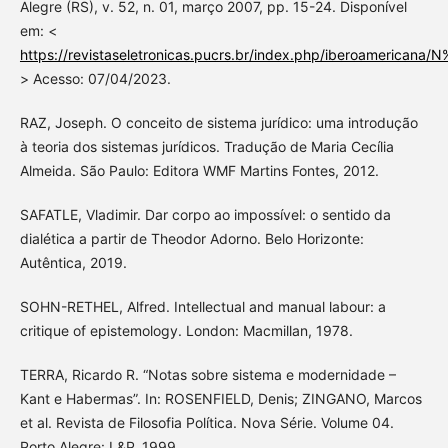
Alegre (RS), v. 52, n. 01, março 2007, pp. 15-24. Disponível
em: <
https://revistaseletronicas.pucrs.br/index.php/iberoamerican
> Acesso: 07/04/2023.
RAZ, Joseph. O conceito de sistema jurídico: uma introdução
à teoria dos sistemas jurídicos. Tradução de Maria Cecília
Almeida. São Paulo: Editora WMF Martins Fontes, 2012.
SAFATLE, Vladimir. Dar corpo ao impossível: o sentido da
dialética a partir de Theodor Adorno. Belo Horizonte:
Autêntica, 2019.
SOHN-RETHEL, Alfred. Intellectual and manual labour: a
critique of epistemology. London: Macmillan, 1978.
TERRA, Ricardo R. “Notas sobre sistema e modernidade –
Kant e Habermas”. In: ROSENFIELD, Denis; ZINGANO, Marcos
et al. Revista de Filosofia Política. Nova Série. Volume 04.
Porto Alegre: L&P, 1999.