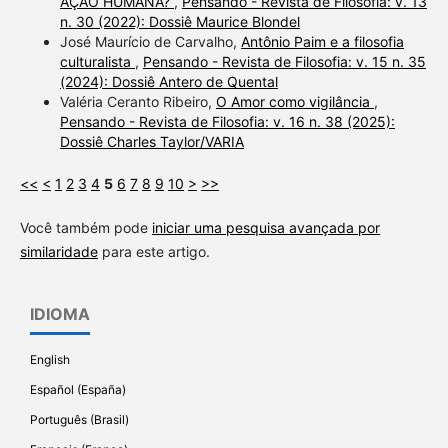
AÇÃO HUMANA?
,
Pensando - Revista de Filosofia: v. 13
n. 30 (2022): Dossiê Maurice Blondel
José Maurício de Carvalho,
Antônio Paim e a filosofia
culturalista
,
Pensando - Revista de Filosofia: v. 15 n. 35
(2024): Dossiê Antero de Quental
Valéria Ceranto Ribeiro,
O Amor como vigilância
,
Pensando - Revista de Filosofia: v. 16 n. 38 (2025):
Dossiê Charles Taylor/VARIA
<<
<
1
2
3
4
5
6
7
8
9
10
>
>>
Você também pode
iniciar uma pesquisa avançada por
similaridade
para este artigo.
IDIOMA
English
Español (España)
Português (Brasil)