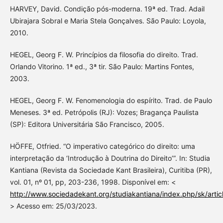
HARVEY, David. Condição pós-moderna. 19ª ed. Trad. Adail
Ubirajara Sobral e Maria Stela Gonçalves. São Paulo: Loyola,
2010.
HEGEL, Georg F. W. Princípios da filosofia do direito. Trad.
Orlando Vitorino. 1ª ed., 3ª tir. São Paulo: Martins Fontes,
2003.
HEGEL, Georg F. W. Fenomenologia do espírito. Trad. de Paulo
Meneses. 3ª ed. Petrópolis (RJ): Vozes; Bragança Paulista
(SP): Editora Universitária São Francisco, 2005.
HÖFFE, Otfried. “O imperativo categórico do direito: uma
interpretação da ‘Introdução à Doutrina do Direito’”. In: Studia
Kantiana (Revista da Sociedade Kant Brasileira), Curitiba (PR),
vol. 01, nº 01, pp, 203-236, 1998. Disponível em: <
http://www.sociedadekant.org/studiakantiana/index.php/sk/artic
> Acesso em: 25/03/2023.