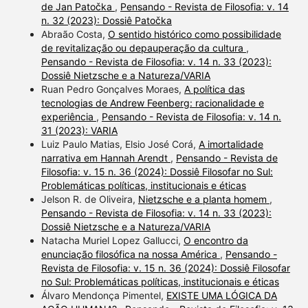
de Jan Patočka
,
Pensando - Revista de Filosofia: v. 14
n. 32 (2023): Dossiê Patočka
Abraão Costa,
O sentido histórico como possibilidade
de revitalização ou depauperação da cultura
,
Pensando - Revista de Filosofia: v. 14 n. 33 (2023):
Dossiê Nietzsche e a Natureza/VARIA
Ruan Pedro Gonçalves Moraes,
A política das
tecnologias de Andrew Feenberg: racionalidade e
experiência
,
Pensando - Revista de Filosofia: v. 14 n.
31 (2023): VARIA
Luiz Paulo Matias, Elsio José Corá,
A imortalidade
narrativa em Hannah Arendt
,
Pensando - Revista de
Filosofia: v. 15 n. 36 (2024): Dossiê Filosofar no Sul:
Problemáticas políticas, institucionais e éticas
Jelson R. de Oliveira,
Nietzsche e a planta homem
,
Pensando - Revista de Filosofia: v. 14 n. 33 (2023):
Dossiê Nietzsche e a Natureza/VARIA
Natacha Muriel Lopez Gallucci,
O encontro da
enunciação filosófica na nossa América
,
Pensando -
Revista de Filosofia: v. 15 n. 36 (2024): Dossiê Filosofar
no Sul: Problemáticas políticas, institucionais e éticas
Álvaro Mendonça Pimentel,
EXISTE UMA LÓGICA DA