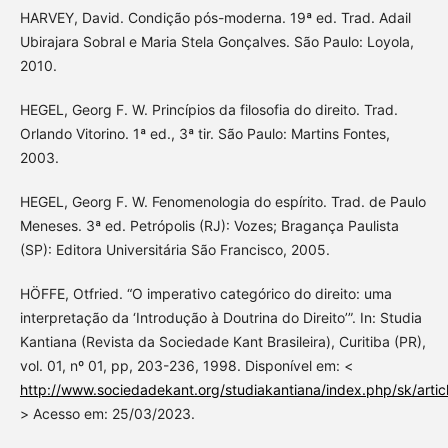
HARVEY, David. Condição pós-moderna. 19ª ed. Trad. Adail
Ubirajara Sobral e Maria Stela Gonçalves. São Paulo: Loyola,
2010.
HEGEL, Georg F. W. Princípios da filosofia do direito. Trad.
Orlando Vitorino. 1ª ed., 3ª tir. São Paulo: Martins Fontes,
2003.
HEGEL, Georg F. W. Fenomenologia do espírito. Trad. de Paulo
Meneses. 3ª ed. Petrópolis (RJ): Vozes; Bragança Paulista
(SP): Editora Universitária São Francisco, 2005.
HÖFFE, Otfried. “O imperativo categórico do direito: uma
interpretação da ‘Introdução à Doutrina do Direito’”. In: Studia
Kantiana (Revista da Sociedade Kant Brasileira), Curitiba (PR),
vol. 01, nº 01, pp, 203-236, 1998. Disponível em: <
http://www.sociedadekant.org/studiakantiana/index.php/sk/artic
> Acesso em: 25/03/2023.