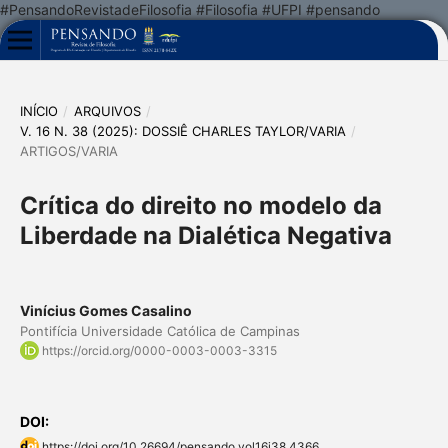
#PensandoRevistadeFilosofia #Filosofia #UFPI #pensando
INÍCIO
/
ARQUIVOS
/
V. 16 N. 38 (2025): DOSSIÊ CHARLES TAYLOR/VARIA
/
ARTIGOS/VARIA
Crítica do direito no modelo da
Liberdade na Dialética Negativa
Vinícius Gomes Casalino
Pontifícia Universidade Católica de Campinas
https://orcid.org/0000-0003-0003-3315
DOI:
https://doi.org/10.26694/pensando.vol16i38.4366