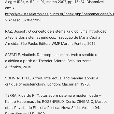
Alegre (RS), v. 52, n. 01, março 2007, pp. 15-24. Disponível
em: <
https://revistaseletronicas.pucrs.br/index.php/iberoamerican
> Acesso: 07/04/2023.
RAZ, Joseph. O conceito de sistema jurídico: uma introdução
à teoria dos sistemas jurídicos. Tradução de Maria Cecília
Almeida. São Paulo: Editora WMF Martins Fontes, 2012.
SAFATLE, Vladimir. Dar corpo ao impossível: o sentido da
dialética a partir de Theodor Adorno. Belo Horizonte:
Autêntica, 2019.
SOHN-RETHEL, Alfred. Intellectual and manual labour: a
critique of epistemology. London: Macmillan, 1978.
TERRA, Ricardo R. “Notas sobre sistema e modernidade –
Kant e Habermas”. In: ROSENFIELD, Denis; ZINGANO, Marcos
et al. Revista de Filosofia Política. Nova Série. Volume 04.
Porto Alegre: L&P, 1999.