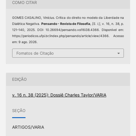
COMO CITAR
GOMES CASALINO, Vinícius. Crítica do direito no modelo da Liberdade na
Dialética Negativa.
Pensando - Revista de Filosofia
,
[S. l.]
, v. 16, n. 38, p.
121–140, 2025. DOI: 10.26694/pensando.vol16i38.4366. Disponível em:
https://periodicos.ufpi.br/index.php/pensando/article/view/4366. Acesso
em: 9 ago. 2026.
Fomatos de Citação
EDIÇÃO
v. 16 n. 38 (2025): Dossiê Charles Taylor/VARIA
SEÇÃO
ARTIGOS/VARIA