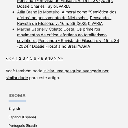
Pensando - Revista de Filosofia: v. 16 n. 38 (2025):
Dossiê Charles Taylor/VARIA
Átila Brandão Monteiro,
A moral como "Semiótica dos
afetos" no pensamento de Nietzsche
,
Pensando -
Revista de Filosofia: v. 16 n. 39 (2025): VARIA
Martha Gabrielly Coletto Costa,
Os primeiros
movimentos da crítica lefortiana ao totalitarismo
soviético:
,
Pensando - Revista de Filosofia: v. 15 n. 34
(2024): Dossiê Filosofia no Brasil/VARIA
<<
<
1
2
3
4
5
6
7
8
9
10
>
>>
Você também pode
iniciar uma pesquisa avançada por
similaridade
para este artigo.
IDIOMA
English
Español (España)
Português (Brasil)