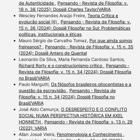
de Autenticidade
,
Pensando - Revista de Filosofia: v.
16 n. 38 (2025): Dossiê Charles Taylor/VARIA
Wescley Fernandes Araújo Freire,
Teoria Crítica e
evolução social (II)
,
Pensando - Revista de Filosofia: v.
15 n. 36 (2024): Dossiê Filosofar no Sul: Problemáticas
políticas, institucionais e éticas
Mauro Sérgio de Carvalho Tomaz,
Por que ainda somos
freireanos?
,
Pensando - Revista de Filosofia: v. 15 n. 35
(2024): Dossiê Antero de Quental
Leonardo Da Silva, Maria Fernanda Cardoso Santos,
Richard Rorty e o construcionismo crítico
,
Pensando -
Revista de Filosofia: v. 15 n. 34 (2024): Dossiê Filosofia
no Brasil/VARIA
Paulo Margutti,
Os filósofos brasileiros oitocentistas e a
questão da escravidão
,
Pensando - Revista de
Filosofia: v. 15 n. 34 (2024): Dossiê Filosofia no
Brasil/VARIA
José Aldo Camurça,
O DESRESPEITO E O CONFLITO
SOCIAL NUMA PERSPECTIVA HISTÓRICA EM AXEL
HONNETH
,
Pensando - Revista de Filosofia: v. 13 n. 29
(2022): VARIA
Allan Josué Vieira,
Fenomenologia e Conhecimento
,