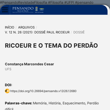
#PensandoRevistadeFilosofia #Filosofia #UFPI #pensando
INÍCIO
/
ARQUIVOS
/
V. 12 N. 26 (2021): DOSSIÊ PAUL RICOEUR
/
DOSSIÊ
RICOEUR E O TEMA DO PERDÃO
Constança Marcondes Cesar
UFS
DOI:
https://doi.org/10.26694/pensando.v12i26.12680
Palavras-chave:
Memória, História, Esquecimento, Perdão
difícil