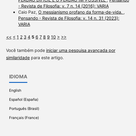
- Revista de Filosofia: v. 7 n. 14 (2016): VARIA
Caio Paz,
O messianismo profano da forma-de-vida.
,
Pensando - Revista de Filosofia: v. 14 n. 31 (2023):
VARIA
<<
<
1
2
3
4
5
6
7
8
9
10
>
>>
Você também pode
iniciar uma pesquisa avançada por
similaridade
para este artigo.
IDIOMA
English
Español (España)
Português (Brasil)
Français (France)