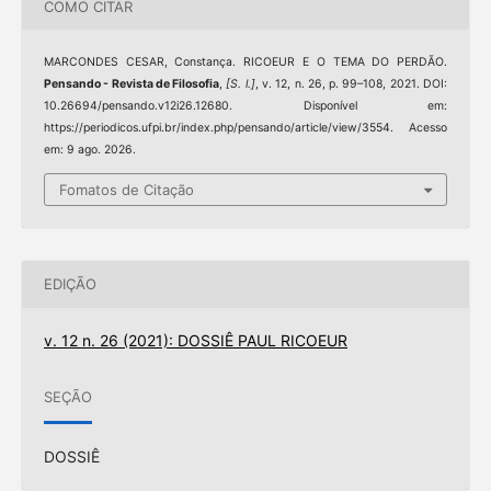
COMO CITAR
MARCONDES CESAR, Constança. RICOEUR E O TEMA DO PERDÃO.
Pensando - Revista de Filosofia
,
[S. l.]
, v. 12, n. 26, p. 99–108, 2021. DOI:
10.26694/pensando.v12i26.12680. Disponível em:
https://periodicos.ufpi.br/index.php/pensando/article/view/3554. Acesso
em: 9 ago. 2026.
Fomatos de Citação
EDIÇÃO
v. 12 n. 26 (2021): DOSSIÊ PAUL RICOEUR
SEÇÃO
DOSSIÊ