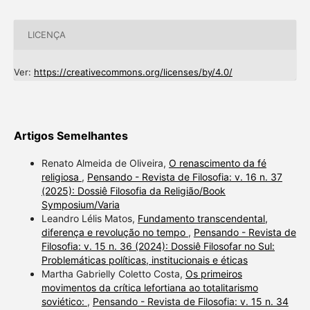
LICENÇA
Ver:
https://creativecommons.org/licenses/by/4.0/
Artigos Semelhantes
Renato Almeida de Oliveira,
O renascimento da fé
religiosa
,
Pensando - Revista de Filosofia: v. 16 n. 37
(2025): Dossiê Filosofia da Religião/Book
Symposium/Varia
Leandro Lélis Matos,
Fundamento transcendental,
diferença e revolução no tempo
,
Pensando - Revista de
Filosofia: v. 15 n. 36 (2024): Dossiê Filosofar no Sul:
Problemáticas políticas, institucionais e éticas
Martha Gabrielly Coletto Costa,
Os primeiros
movimentos da crítica lefortiana ao totalitarismo
soviético:
,
Pensando - Revista de Filosofia: v. 15 n. 34