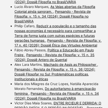
(2024): Dossiê Filosofia no Brasil/VARIA
Lucio Álvaro Marques,
As Veias abertas da Filosofia
Colonial ainda sangram.
,
Pensando - Revista de
Filosofia: v. 15 n. 34 (2024): Dossiê Filosofia no
Brasil/VARIA
Philip Cafaro,
Reduzir a população e o tamanho das
nossas economias é necessário para compartilhar a
Terra de forma justa com outras espécies e futuras
gerações humanas
,
Pensando - Revista de Filosofia: v.
17 n. 40 (2026): Dossiê Ética das Virtudes Ambiental
Fábio Abreu Passos,
Política e Educação em Paulo
Freire
,
Pensando - Revista de Filosofia: v. 15 n. 35
(2024): Dossiê Antero de Quental
Alex Lara Martins,
Machado de Assis as Philosopher
,
Pensando - Revista de Filosofia: v. 15 n. 36 (2024):
Dossiê Filosofar no Sul: Problemáticas políticas,
institucionais e éticas
Maria dos Milagres da Cruz Lopes, Natália Aparecida
Morato Fernandes,
Do autoritarismo à emancipação
feminina
,
Pensando - Revista de Filosofia: v. 15 n. 34
(2024): Dossiê Filosofia no Brasil/VARIA
Victor Dias Maia Soares,
ENTRE RICŒUR E DERRIDA: O
PERDÃO DIFÍCIL E O PERDÃO IM-POSSÍVEL
,
Pensando