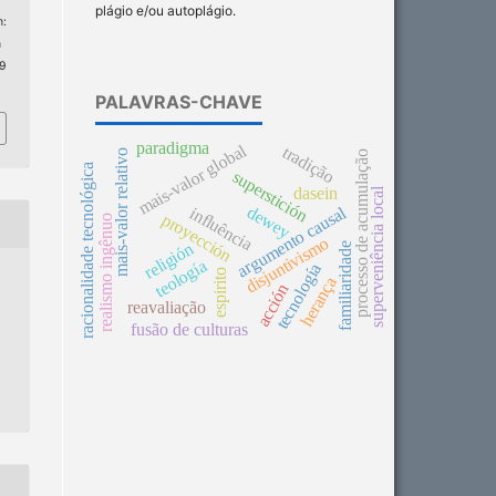
plágio e/ou autoplágio.
:
n
 9
PALAVRAS-CHAVE
paradigma
mais-valor global
tradição
mais-valor relativo
processo de acumulação
racionalidade tecnológica
superstición
dasein
superveniência local
dewey
argumento causal
influência
proyección
realismo ingênuo
disjuntivismo
religión
familiaridade
teología
tecnología
espirito
herança
acción
reavaliação
fusão de culturas