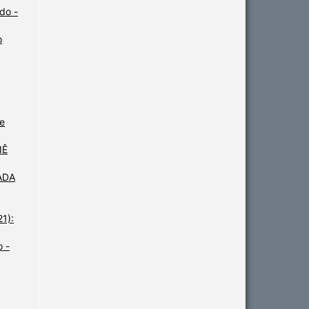
do -
o
de
IÊ
ADA
21):
 -