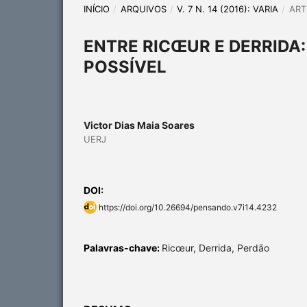
INÍCIO
/
ARQUIVOS
/
V. 7 N. 14 (2016): VARIA
/
ART
ENTRE RICŒUR E DERRIDA: 
POSSÍVEL
Victor Dias Maia Soares
UERJ
DOI:
https://doi.org/10.26694/pensando.v7i14.4232
Palavras-chave:
Ricœur, Derrida, Perdão