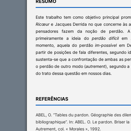
RESUMO
Este trabalho tem como objetivo principal prom
Ricœur
e Jacques Derrida no que concerne às a
pensadores fazem da noção de perdão. A pa
primeiramente a ideia do
perdão difícil
em
momento, aquela do perdão
im-possível
em Der
partir de posições de fala diferentes, segundo idi
sustenta-se que a confrontação de ambas as pe
o perdão de outro modo (
autrement
), segundo a
do trato dessa questão em nossos dias.
REFERÊNCIAS
ABEL, O. “Tables du pardon. Géographie des dil
bibliographique”. In: ABEL. O. Le pardon. Briser la d
Autrement, col. « Morales », 1992.