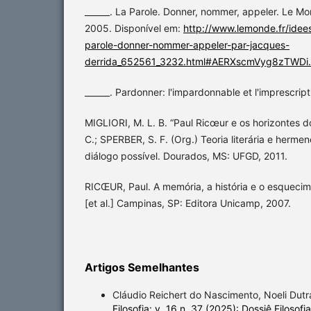
______. La Parole. Donner, nommer, appeler. Le Mo
2005. Disponível em:
http://www.lemonde.fr/idees
parole-donner-nommer-appeler-par-jacques-
derrida_652561_3232.html#AERXscmVyg8zTWDi
______. Pardonner: l'impardonnable et l'imprescripti
MIGLIORI, M. L. B. “Paul Ricœur e os horizontes d
C.; SPERBER, S. F. (Org.) Teoria literária e herme
diálogo possível. Dourados, MS: UFGD, 2011.
RICŒUR, Paul. A memória, a história e o esquecime
[et al.] Campinas, SP: Editora Unicamp, 2007.
Artigos Semelhantes
Cláudio Reichert do Nascimento, Noeli Dutr
Filosofia: v. 16 n. 37 (2025): Dossiê Filoso