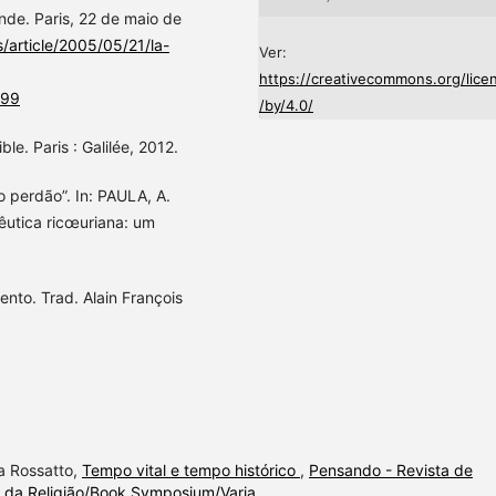
nde. Paris, 22 de maio de
/article/2005/05/21/la-
Ver:
https://creativecommons.org/lice
.99
/by/4.0/
ble. Paris : Galilée, 2012.
o perdão”. In: PAULA, A.
nêutica ricœuriana: um
nto. Trad. Alain François
a Rossatto,
Tempo vital e tempo histórico
,
Pensando - Revista de
fia da Religião/Book Symposium/Varia