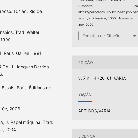
Disponível em
poso. 10ª ed. Rio de
https://periodicos.ufpi.br/index.php/pe
sando/article/view/3350. Acesso em:
ago. 2026.
saios. Trad. Walter
Fomatos de Citação
 1999.
 Paris: Galilée, 1991.
EDIÇÃO
RIDA, J. Jacques Derrida.
6.
v. 7 n. 14 (2016): VARIA
. Essais. Paris: Éditions de
SEÇÃO
lilée, 2003.
ARTIGOS/VARIA
DA, J. Papel máquina. Trad.
e, 2004.
LICENÇA