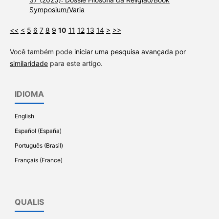
Symposium/Varia
<<
<
5
6
7
8
9
10
11
12
13
14
>
>>
Você também pode
iniciar uma pesquisa avançada por
similaridade
para este artigo.
IDIOMA
English
Español (España)
Português (Brasil)
Français (France)
QUALIS