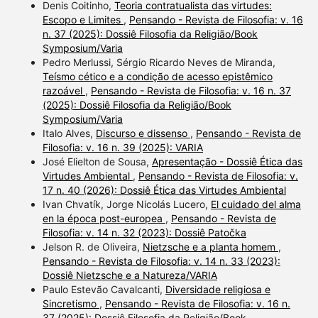
Denis Coitinho,
Teoria contratualista das virtudes:
Escopo e Limites
,
Pensando - Revista de Filosofia: v. 16
n. 37 (2025): Dossiê Filosofia da Religião/Book
Symposium/Varia
Pedro Merlussi, Sérgio Ricardo Neves de Miranda,
Teísmo cético e a condição de acesso epistêmico
razoável
,
Pensando - Revista de Filosofia: v. 16 n. 37
(2025): Dossiê Filosofia da Religião/Book
Symposium/Varia
Italo Alves,
Discurso e dissenso
,
Pensando - Revista de
Filosofia: v. 16 n. 39 (2025): VARIA
José Elielton de Sousa,
Apresentação - Dossiê Ética das
Virtudes Ambiental
,
Pensando - Revista de Filosofia: v.
17 n. 40 (2026): Dossiê Ética das Virtudes Ambiental
Ivan Chvatík, Jorge Nicolás Lucero,
El cuidado del alma
en la época post-europea
,
Pensando - Revista de
Filosofia: v. 14 n. 32 (2023): Dossiê Patočka
Jelson R. de Oliveira,
Nietzsche e a planta homem
,
Pensando - Revista de Filosofia: v. 14 n. 33 (2023):
Dossiê Nietzsche e a Natureza/VARIA
Paulo Estevão Cavalcanti,
Diversidade religiosa e
Sincretismo
,
Pensando - Revista de Filosofia: v. 16 n.
37 (2025): Dossiê Filosofia da Religião/Book