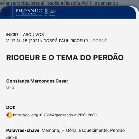
#PensandoRevistadeFilosofia #Filosofia #UFPI #pensando
INÍCIO
/
ARQUIVOS
/
V. 12 N. 26 (2021): DOSSIÊ PAUL RICOEUR
/
DOSSIÊ
RICOEUR E O TEMA DO PERDÃO
Constança Marcondes Cesar
UFS
DOI:
https://doi.org/10.26694/pensando.v12i26.12680
Palavras-chave:
Memória, História, Esquecimento, Perdão
difícil