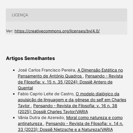
LICENÇA
Ver:
https://creativecommons.org/licenses/by/4.0/
Artigos Semelhantes
José Carlos Francisco Pereira,
A Dimensão Estética no
Pensamento de António Quadros
,
Pensando - Revista
de Filosofia: v. 15 n. 35 (2024): Dossiê Antero de
Quental
Fabio Caprio Leite de Castro,
O modelo dialógico da
aquisição de linguagem e da gênese do self em Charles
Taylor
,
Pensando - Revista de Filosofia: v. 16 n. 38
(2025): Dossiê Charles Taylor/VARIA
Vânia Dutra de Azeredo,
Moral como natureza e como
antinatureza
,
Pensando - Revista de Filosofia: v. 14 n.
33 (2023): Dossiê Nietzsche e a Natureza/VARIA