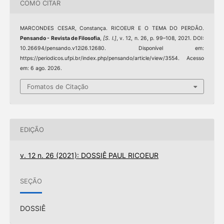
COMO CITAR
MARCONDES CESAR, Constança. RICOEUR E O TEMA DO PERDÃO.
Pensando - Revista de Filosofia
,
[S. l.]
, v. 12, n. 26, p. 99–108, 2021. DOI:
10.26694/pensando.v12i26.12680. Disponível em:
https://periodicos.ufpi.br/index.php/pensando/article/view/3554. Acesso
em: 6 ago. 2026.
Fomatos de Citação
EDIÇÃO
v. 12 n. 26 (2021): DOSSIÊ PAUL RICOEUR
SEÇÃO
DOSSIÊ