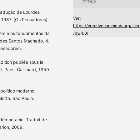
LICENÇA
radução de Lourdes
Ver:
 1987. (Os Pensadores).
https://creativecommons.org/lice
em e os fundamentos da
/by/4.0/
rdes Santos Machado. 4.
ensadores).
tion publiée sous la
 Paris: Gallimard, 1959.
político moderno.
Motta. São Paulo:
 démocracie. Traduit de
arion, 2009.