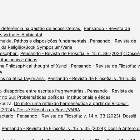
 deferência na gestão de ecossistemas
,
Pensando - Revista de
das Virtudes Ambiental
lmeida,
Páthos e disposições fundamentais
,
Pensando - Revista de
fia da Religião/Book Symposium/Varia
losopher
,
Pensando - Revista de Filosofia: v. 15 n. 36 (2024): Dossiê
titucionais e éticas
 the Philosophical thought of Xunzi
,
Pensando - Revista de Filosofia: v
IA
ens na ética tayloriana
,
Pensando - Revista de Filosofia: v. 16 n. 38
ro-diaspórica entre escritas fragmentárias
,
Pensando - Revista de
r no Sul: Problemáticas políticas, institucionais e éticas
 Souza,
Do mito: uma reflexão hermenêutica a partir de Ricoeur
,
 (2024): Dossiê Filosofia no Brasil/VARIA
actário
,
Pensando - Revista de Filosofia: v. 14 n. 33 (2023): Dossiê
,
Pensando - Revista de Filosofia: v. 15 n. 35 (2024): Dossiê Antero 