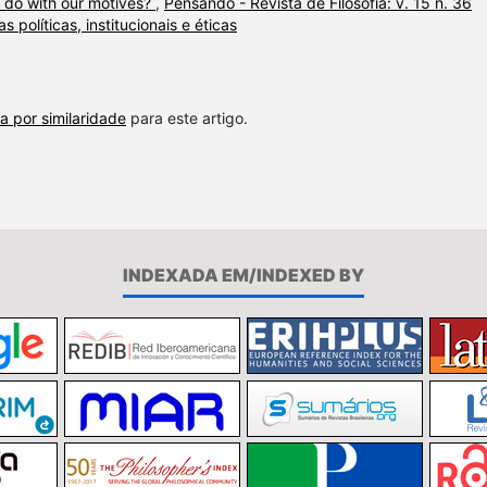
 do with our motives?
,
Pensando - Revista de Filosofia: v. 15 n. 36
s políticas, institucionais e éticas
a por similaridade
para este artigo.
INDEXADA EM/INDEXED BY