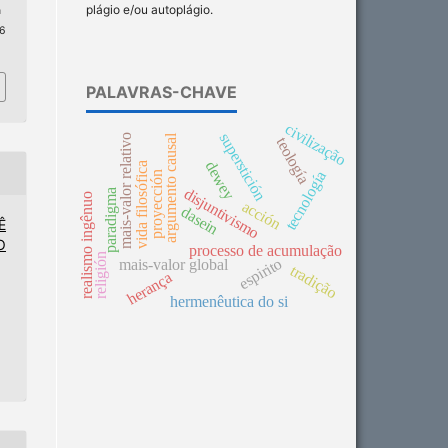
plágio e/ou autoplágio.
n
 6
PALAVRAS-CHAVE
civilização
superstición
mais-valor relativo
argumento causal
teología
dewey
vida filosófica
tecnología
proyección
disjuntivismo
paradigma
realismo ingênuo
acción
dasein
Ê
O
processo de acumulação
religión
espirito
mais-valor global
tradição
herança
hermenêutica do si