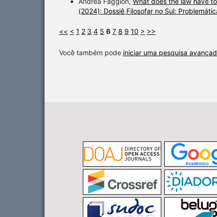
Andrea Faggion,
What does the law have to
(2024): Dossiê Filosofar no Sul: Problemática
<<
<
1
2
3
4
5
6
7
8
9
10
>
>>
Você também pode
iniciar uma pesquisa avançad