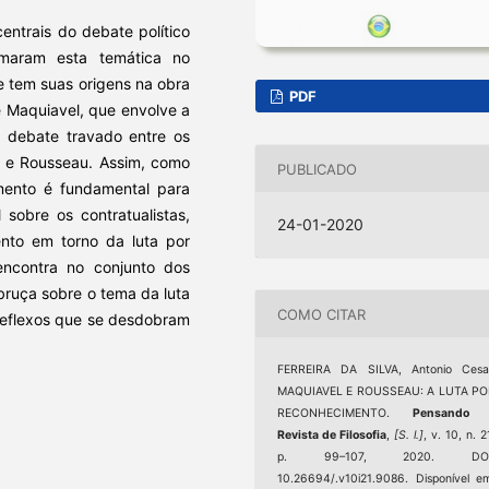
entrais do debate político
rmaram esta temática no
e tem suas origens na obra
PDF
e Maquiavel, que envolve a
o debate travado entre os
e e Rousseau. Assim, como
PUBLICADO
mento é fundamental para
 sobre os contratualistas,
24-01-2020
nto em torno da luta por
encontra no conjunto dos
ebruça sobre o tema da luta
COMO CITAR
reflexos que se desdobram
FERREIRA DA SILVA, Antonio Cesar
MAQUIAVEL E ROUSSEAU: A LUTA PO
RECONHECIMENTO.
Pensando 
Revista de Filosofia
,
[S. l.]
, v. 10, n. 2
p. 99–107, 2020. DOI
10.26694/.v10i21.9086. Disponível e