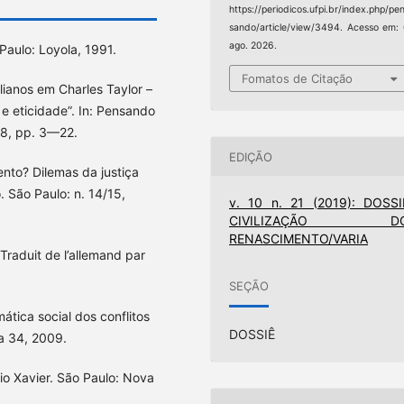
https://periodicos.ufpi.br/index.php/pe
sando/article/view/3494. Acesso em:
ago. 2026.
aulo: Loyola, 1991.
Fomatos de Citação
lianos em Charles Taylor –
e eticidade”. In: Pensando
018, pp. 3—22.
EDIÇÃO
nto? Dilemas da justiça
 São Paulo: n. 14/15,
v. 10 n. 21 (2019): DOSSI
CIVILIZAÇÃO D
RENASCIMENTO/VARIA
Traduit de l’allemand par
SEÇÃO
tica social dos conflitos
DOSSIÊ
ra 34, 2009.
io Xavier. São Paulo: Nova