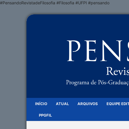
#PensandoRevistadeFilosofia #Filosofia #UFPI #pensando
INÍCIO
ATUAL
ARQUIVOS
EQUIPE EDI
PPGFIL