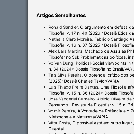
Artigos Semelhantes
Ronald Sandler,
O argumento em defesa da
Filosofia: v. 17 n. 40 (2026): Dossiê Ética 
Nathalia Claro Moreira, Fabricio Santiago A
Filosofia: v. 16 n. 37 (2025): Dossiê Filoso
Alex Lara Martins,
Machado de Assis as Phi
Filosofar no Sul: Problemáticas políticas, ins
Vo Van Dung,
Political-Social viewpoints in
n. 34 (2024): Dossiê Filosofia no Brasil/VAR
Taís Silva Pereira,
O potencial crítico dos b
(2025): Dossiê Charles Taylor/VARIA
Luis Thiago Freire Dantas,
Uma Filosofia af
Filosofia: v. 15 n. 36 (2024): Dossiê Filosofa
José Vanderlei Carneiro, Aloizio Oliveira de
Pensando - Revista de Filosofia: v. 15 n. 34
Volmir Pereira,
A Vontade de Potência e o P
Nietzsche e a Natureza/VARIA
Vítor Costa,
O possível está em outro lugar
Quental