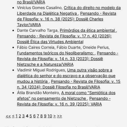
no Brasil/VARIA
Vinícius Gomes Casalino,
Crítica do direito no modelo da
Liberdade na Dialética Negativa
,
Pensando - Revista
de Filosofia: v. 16 n. 38 (2025): Dossiê Charles
Taylor/VARIA
Dante Carvalho Targa,
Primórdios da ética ambiental
,
Pensando - Revista de Filosofia: v. 17 n. 40 (2026):
Dossiê Ética das Virtudes Ambiental
Fábio Caires Correia, Fábio Duarte, Oneide Perius,
Fundamentos teóricos do Neoliberalismo:
,
Pensando -
Revista de Filosofia: v. 14 n. 33 (2023): Dossiê
Nietzsche e a Natureza/VARIA
Vladimir Miguel Rodrigues,
Uma outra visão sobre a
dialética do senhor e do escravo e a observação que
mudou a história
,
Pensando - Revista de Filosofia: v. 15
n. 34 (2024): Dossiê Filosofia no Brasil/VARIA
Átila Brandão Monteiro,
A moral como "Semiótica dos
afetos" no pensamento de Nietzsche
,
Pensando -
Revista de Filosofia: v. 16 n. 39 (2025): VARIA
<<
<
1
2
3
4
5
6
7
8
9
10
>
>>