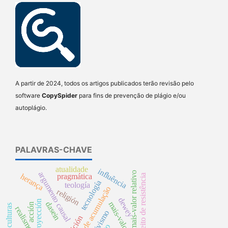
A partir de 2024, todos os artigos publicados terão revisão pelo
software
CopySpider
para fins de prevenção de plágio e/ou
autoplágio.
PALAVRAS-CHAVE
atualidade
influência
mais-valor relativo
argumento causal
herança
pragmática
direito de resistência
tecnología
teología
processo de acumulação
religión
dewey
proyección
dasein
mais-valor global
acción