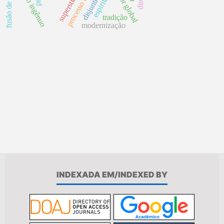
fusão de culturas
realismo ingênuo
disjuntivismo
superstición
espirito
tradição
modernização
INDEXADA EM/INDEXED BY