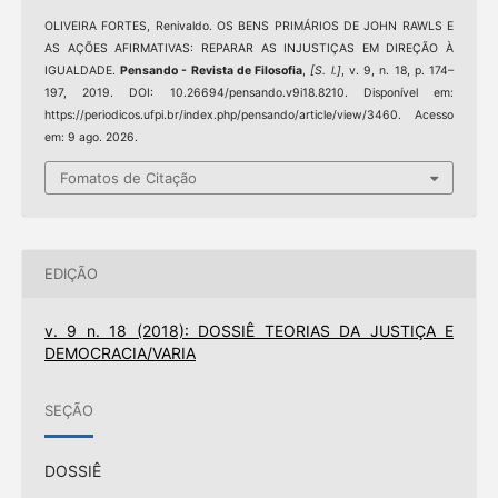
OLIVEIRA FORTES, Renivaldo. OS BENS PRIMÁRIOS DE JOHN RAWLS E
AS AÇÕES AFIRMATIVAS: REPARAR AS INJUSTIÇAS EM DIREÇÃO À
IGUALDADE.
Pensando - Revista de Filosofia
,
[S. l.]
, v. 9, n. 18, p. 174–
197, 2019. DOI: 10.26694/pensando.v9i18.8210. Disponível em:
https://periodicos.ufpi.br/index.php/pensando/article/view/3460. Acesso
em: 9 ago. 2026.
Fomatos de Citação
EDIÇÃO
v. 9 n. 18 (2018): DOSSIÊ TEORIAS DA JUSTIÇA E
DEMOCRACIA/VARIA
SEÇÃO
DOSSIÊ