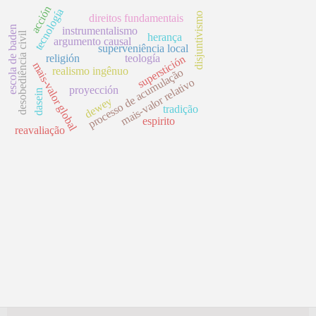
acción
tecnología
disjuntivismo
direitos fundamentais
escola de baden
instrumentalismo
desobediência civil
herança
argumento causal
superveniência local
religión
teología
superstición
mais-valor global
realismo ingênuo
processo de acumulação
mais-valor relativo
proyección
dasein
dewey
tradição
espirito
reavaliação