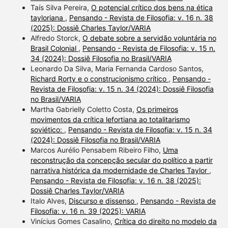
Taís Silva Pereira,
O potencial crítico dos bens na ética
tayloriana
,
Pensando - Revista de Filosofia: v. 16 n. 38
(2025): Dossiê Charles Taylor/VARIA
Alfredo Storck,
O debate sobre a servidão voluntária no
Brasil Colonial
,
Pensando - Revista de Filosofia: v. 15 n.
34 (2024): Dossiê Filosofia no Brasil/VARIA
Leonardo Da Silva, Maria Fernanda Cardoso Santos,
Richard Rorty e o construcionismo crítico
,
Pensando -
Revista de Filosofia: v. 15 n. 34 (2024): Dossiê Filosofia
no Brasil/VARIA
Martha Gabrielly Coletto Costa,
Os primeiros
movimentos da crítica lefortiana ao totalitarismo
soviético:
,
Pensando - Revista de Filosofia: v. 15 n. 34
(2024): Dossiê Filosofia no Brasil/VARIA
Marcos Aurélio Pensabem Ribeiro Filho,
Uma
reconstrução da concepção secular do político a partir
narrativa histórica da modernidade de Charles Taylor
,
Pensando - Revista de Filosofia: v. 16 n. 38 (2025):
Dossiê Charles Taylor/VARIA
Italo Alves,
Discurso e dissenso
,
Pensando - Revista de
Filosofia: v. 16 n. 39 (2025): VARIA
Vinícius Gomes Casalino,
Crítica do direito no modelo da