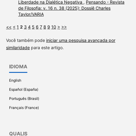
Liberdade na Dialética Negativa
,
Pensando - Revista
de Filosofia: v. 16 n. 38 (2025): Dossiê Charles
Taylor/VARIA
<<
<
1
2
3
4
5
6
7
8
9
10
>
>>
Você também pode
iniciar uma pesquisa avançada por
similaridade
para este artigo.
IDIOMA
English
Español (España)
Português (Brasil)
Français (France)
QUALIS