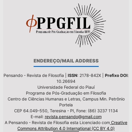
ENDEREÇO/MAIL ADDRESS
Pensando - Revista de Filosofia |
ISSN
: 2178-842X |
Prefixo DOI
:
10.26694
Universidade Federal do Piauí
Programa de Pós-Graduação em Filosofia
Centro de Ciências Humanas e Letras, Campus Min. Petrônio
Portela
CEP 64.049-550, Teresina - PI, Fone: (86) 3237 1134
E-mail:
revista.pensando@gmail.com
A Pensando - Revista de Filosofia esta Licenciado com
Creative
Commons Attribution 4.0 International (CC BY 4.0)