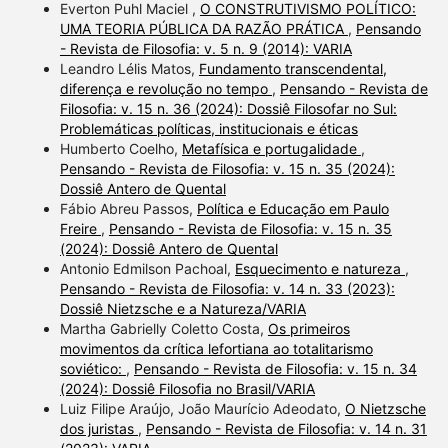
Everton Puhl Maciel ,
O CONSTRUTIVISMO POLÍTICO:
UMA TEORIA PÚBLICA DA RAZÃO PRÁTICA
,
Pensando
- Revista de Filosofia: v. 5 n. 9 (2014): VARIA
Leandro Lélis Matos,
Fundamento transcendental,
diferença e revolução no tempo
,
Pensando - Revista de
Filosofia: v. 15 n. 36 (2024): Dossiê Filosofar no Sul:
Problemáticas políticas, institucionais e éticas
Humberto Coelho,
Metafísica e portugalidade
,
Pensando - Revista de Filosofia: v. 15 n. 35 (2024):
Dossiê Antero de Quental
Fábio Abreu Passos,
Política e Educação em Paulo
Freire
,
Pensando - Revista de Filosofia: v. 15 n. 35
(2024): Dossiê Antero de Quental
Antonio Edmilson Pachoal,
Esquecimento e natureza
,
Pensando - Revista de Filosofia: v. 14 n. 33 (2023):
Dossiê Nietzsche e a Natureza/VARIA
Martha Gabrielly Coletto Costa,
Os primeiros
movimentos da crítica lefortiana ao totalitarismo
soviético:
,
Pensando - Revista de Filosofia: v. 15 n. 34
(2024): Dossiê Filosofia no Brasil/VARIA
Luiz Filipe Araújo, João Maurício Adeodato,
O Nietzsche
dos juristas
,
Pensando - Revista de Filosofia: v. 14 n. 31