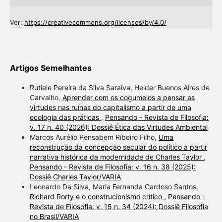
Ver:
https://creativecommons.org/licenses/by/4.0/
Artigos Semelhantes
Rutiele Pereira da Silva Saraiva, Helder Buenos Aires de
Carvalho,
Aprender com os cogumelos a pensar as
virtudes nas ruínas do capitalismo a partir de uma
ecologia das práticas
,
Pensando - Revista de Filosofia:
v. 17 n. 40 (2026): Dossiê Ética das Virtudes Ambiental
Marcos Aurélio Pensabem Ribeiro Filho,
Uma
reconstrução da concepção secular do político a partir
narrativa histórica da modernidade de Charles Taylor
,
Pensando - Revista de Filosofia: v. 16 n. 38 (2025):
Dossiê Charles Taylor/VARIA
Leonardo Da Silva, Maria Fernanda Cardoso Santos,
Richard Rorty e o construcionismo crítico
,
Pensando -
Revista de Filosofia: v. 15 n. 34 (2024): Dossiê Filosofia
no Brasil/VARIA