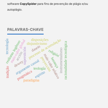
software
CopySpider
para fins de prevenção de plágio e/ou
autoplágio.
PALAVRAS-CHAVE
disposições
processo de acumulação
tecnología
mais-valor global
realismo ingênuo
racionalidade tecnológica
disjuntivismo
dasein
superstición
instrumentalismo
religión
acción
mais-valor relativo
proyección
herança
argumento causal
dewey
tradição
teología
pragmática
espirito
paradigma