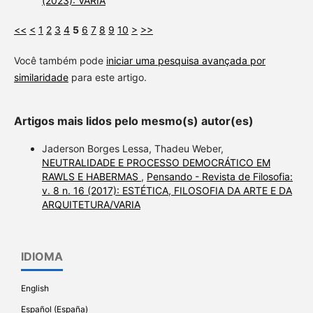
(2023): VARIA
<<
<
1
2
3
4
5
6
7
8
9
10
>
>>
Você também pode
iniciar uma pesquisa avançada por
similaridade
para este artigo.
Artigos mais lidos pelo mesmo(s) autor(es)
Jaderson Borges Lessa, Thadeu Weber,
NEUTRALIDADE E PROCESSO DEMOCRÁTICO EM
RAWLS E HABERMAS
,
Pensando - Revista de Filosofia:
v. 8 n. 16 (2017): ESTÉTICA, FILOSOFIA DA ARTE E DA
ARQUITETURA/VARIA
IDIOMA
English
Español (España)