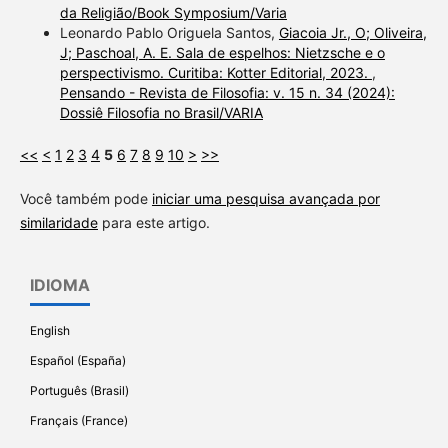
da Religião/Book Symposium/Varia
Leonardo Pablo Origuela Santos,
Giacoia Jr., O; Oliveira,
J; Paschoal, A. E. Sala de espelhos: Nietzsche e o
perspectivismo. Curitiba: Kotter Editorial, 2023.
,
Pensando - Revista de Filosofia: v. 15 n. 34 (2024):
Dossiê Filosofia no Brasil/VARIA
<<
<
1
2
3
4
5
6
7
8
9
10
>
>>
Você também pode
iniciar uma pesquisa avançada por
similaridade
para este artigo.
IDIOMA
English
Español (España)
Português (Brasil)
Français (France)