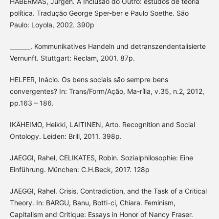
HABERMAS, Jürgen. A Inclusão do Outro: estudos de teoria
política. Tradução George Sper-ber e Paulo Soethe. São
Paulo: Loyola, 2002. 390p
_______. Kommunikatives Handeln und detranszendentalisierte
Vernunft. Stuttgart: Reclam, 2001. 87p.
HELFER, Inácio. Os bens sociais são sempre bens
convergentes? In: Trans/Form/Ação, Ma-rília, v.35, n.2, 2012,
pp.163 – 186.
IKÄHEIMO, Heikki, LAITINEN, Arto. Recognition and Social
Ontology. Leiden: Brill, 2011. 398p.
JAEGGI, Rahel, CELIKATES, Robin. Sozialphilosophie: Eine
Einführung. München: C.H.Beck, 2017. 128p
JAEGGI, Rahel. Crisis, Contradiction, and the Task of a Critical
Theory. In: BARGU, Banu, Botti-ci, Chiara. Feminism,
Capitalism and Critique: Essays in Honor of Nancy Fraser.