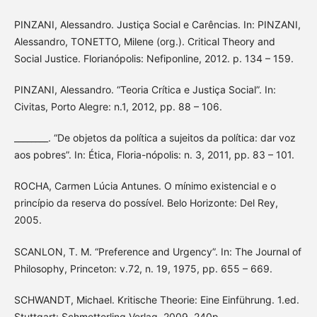
PINZANI, Alessandro. Justiça Social e Carências. In: PINZANI,
Alessandro, TONETTO, Milene (org.). Critical Theory and
Social Justice. Florianópolis: Nefiponline, 2012. p. 134 – 159.
PINZANI, Alessandro. “Teoria Crítica e Justiça Social”. In:
Civitas, Porto Alegre: n.1, 2012, pp. 88 – 106.
________. “De objetos da política a sujeitos da política: dar voz
aos pobres”. In: Ética, Floria-nópolis: n. 3, 2011, pp. 83 – 101.
ROCHA, Carmen Lúcia Antunes. O mínimo existencial e o
princípio da reserva do possível. Belo Horizonte: Del Rey,
2005.
SCANLON, T. M. “Preference and Urgency”. In: The Journal of
Philosophy, Princeton: v.72, n. 19, 1975, pp. 655 – 669.
SCHWANDT, Michael. Kritische Theorie: Eine Einführung. 1.ed.
Stuttgart: Schmetterling Verlag, 2009. 240p.