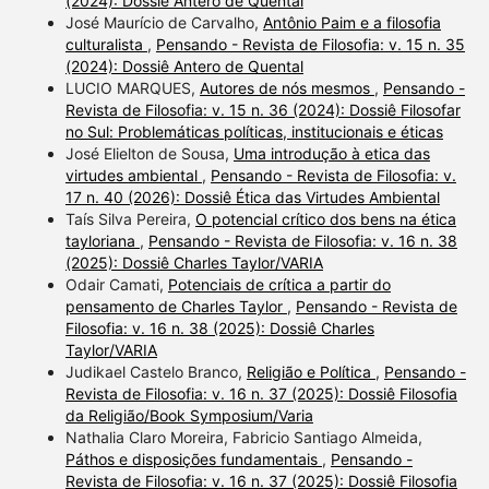
(2024): Dossiê Antero de Quental
José Maurício de Carvalho,
Antônio Paim e a filosofia
culturalista
,
Pensando - Revista de Filosofia: v. 15 n. 35
(2024): Dossiê Antero de Quental
LUCIO MARQUES,
Autores de nós mesmos
,
Pensando -
Revista de Filosofia: v. 15 n. 36 (2024): Dossiê Filosofar
no Sul: Problemáticas políticas, institucionais e éticas
José Elielton de Sousa,
Uma introdução à etica das
virtudes ambiental
,
Pensando - Revista de Filosofia: v.
17 n. 40 (2026): Dossiê Ética das Virtudes Ambiental
Taís Silva Pereira,
O potencial crítico dos bens na ética
tayloriana
,
Pensando - Revista de Filosofia: v. 16 n. 38
(2025): Dossiê Charles Taylor/VARIA
Odair Camati,
Potenciais de crítica a partir do
pensamento de Charles Taylor
,
Pensando - Revista de
Filosofia: v. 16 n. 38 (2025): Dossiê Charles
Taylor/VARIA
Judikael Castelo Branco,
Religião e Política
,
Pensando -
Revista de Filosofia: v. 16 n. 37 (2025): Dossiê Filosofia
da Religião/Book Symposium/Varia
Nathalia Claro Moreira, Fabricio Santiago Almeida,
Páthos e disposições fundamentais
,
Pensando -
Revista de Filosofia: v. 16 n. 37 (2025): Dossiê Filosofia