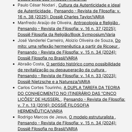
Paulo César Nodari ,
Cultura da Autenticidade e ideal
de Autenticidade
,
Pensando - Revista de Filosofia: v.
16 n. 38 (2025): Dossiê Charles Taylor/VARIA
Manfredo Araújo de Oliveira,
Antropologia e Religião
,
Pensando - Revista de Filosofia: v. 16 n. 37 (2025):
Dossiê Filosofia da Religião/Book Symposium/Varia
José Vanderlei Carneiro, Aloizio Oliveira de Souza,
Do
mito: uma reflexão hermenêutica a partir de Ricoeur
,
Pensando - Revista de Filosofia: v. 15 n. 34 (2024):
Dossiê Filosofia no Brasil/VARIA
Abraão Costa,
O sentido histórico como possibilidade
de revitalização ou depauperação da cultura
,
Pensando - Revista de Filosofia: v. 14 n. 33 (2023):
Dossiê Nietzsche e a Natureza/VARIA
Carlos Cortes Tourinho,
A DUPLA TAREFA DA TEORIA
DO CONHECIMENTO NO ITINERÁRIO DAS “CINCO
LIÇÕES” DE HUSSERL
,
Pensando - Revista de Filosofia:
v. 7 n. 13 (2016): DOSSIÊ FILOSOFIA
HERMENÊUTICA/VARIA
Rodrigo Marcos de Jesus,
O modelo estruturalista
,
Pensando - Revista de Filosofia: v. 15 n. 34 (2024):
Dossiê Filosofia no Brasil/VARIA