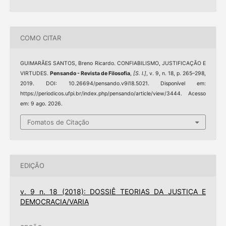
COMO CITAR
GUIMARÃES SANTOS, Breno Ricardo. CONFIABILISMO, JUSTIFICAÇÃO E
VIRTUDES.
Pensando - Revista de Filosofia
,
[S. l.]
, v. 9, n. 18, p. 265–298,
2019. DOI: 10.26694/pensando.v9i18.5021. Disponível em:
https://periodicos.ufpi.br/index.php/pensando/article/view/3444. Acesso
em: 9 ago. 2026.
Fomatos de Citação
EDIÇÃO
v. 9 n. 18 (2018): DOSSIÊ TEORIAS DA JUSTIÇA E
DEMOCRACIA/VARIA