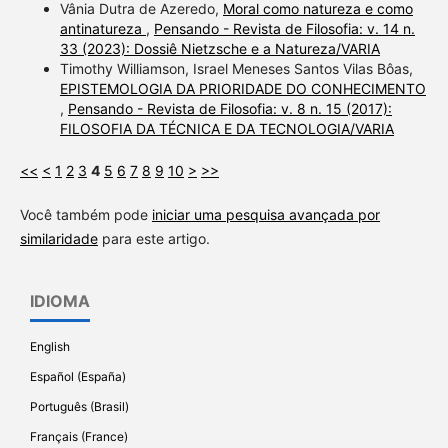
Vânia Dutra de Azeredo,
Moral como natureza e como
antinatureza
,
Pensando - Revista de Filosofia: v. 14 n.
33 (2023): Dossiê Nietzsche e a Natureza/VARIA
Timothy Williamson, Israel Meneses Santos Vilas Bôas,
EPISTEMOLOGIA DA PRIORIDADE DO CONHECIMENTO
,
Pensando - Revista de Filosofia: v. 8 n. 15 (2017):
FILOSOFIA DA TÉCNICA E DA TECNOLOGIA/VARIA
<<
<
1
2
3
4
5
6
7
8
9
10
>
>>
Você também pode
iniciar uma pesquisa avançada por
similaridade
para este artigo.
IDIOMA
English
Español (España)
Português (Brasil)
Français (France)