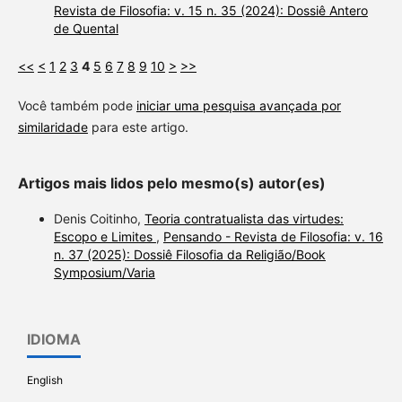
Revista de Filosofia: v. 15 n. 35 (2024): Dossiê Antero
de Quental
<<
<
1
2
3
4
5
6
7
8
9
10
>
>>
Você também pode
iniciar uma pesquisa avançada por
similaridade
para este artigo.
Artigos mais lidos pelo mesmo(s) autor(es)
Denis Coitinho,
Teoria contratualista das virtudes:
Escopo e Limites
,
Pensando - Revista de Filosofia: v. 16
n. 37 (2025): Dossiê Filosofia da Religião/Book
Symposium/Varia
IDIOMA
English