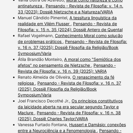
antinatureza
,
Pensando - Revista de Filosofia: v. 14 n.
33 (2023): Dossiê Nietzsche e a Natureza/VARIA
Manuel Cândido Pimentel,
A tessitura linguística da
realidade em Vilém Flusser
,
Pensando - Revista de
Filosofia: v. 15 n. 35 (2024): Dossiê Antero de Quental
Rafael Vogelmann,
Conhecimento Moral como solução
de problemas práticos
,
Pensando - Revista de Filosofia:
v. 16 n. 37 (2025): Dossiê Filosofia da Religião/Book
Symposium/Varia
Átila Brandão Monteiro,
A moral como "Semiótica dos
afetos" no pensamento de Nietzsche
,
Pensando -
Revista de Filosofia: v. 16 n. 39 (2025): VARIA
Renato Almeida de Oliveira,
O renascimento da fé
religiosa
,
Pensando - Revista de Filosofia: v. 16 n. 37
(2025): Dossiê Filosofia da Religião/Book
Symposium/Varia
Joel Francisco Decothé Jr.,
Os princípios constitutivos
da laicidade aberta na era secular segundo Taylor e
Maclure
,
Pensando - Revista de Filosofia: v. 16 n. 38
(2025): Dossiê Charles Taylor/VARIA
Vanessa Furtado Fontana,
Husserl e Damásio: conexões
entre a Neurociência e a Fenomenologia
,
Pensando -