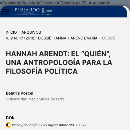
#PensandoRevistadeFilosofia #Filosofia #UFPI #pensando
INÍCIO
/
ARQUIVOS
/
V. 9 N. 17 (2018): DOSSIÊ HANNAH ARENDT/VARIA
/
DOSSIÊ
HANNAH ARENDT: EL “QUIÉN”,
UNA ANTROPOLOGÍA PARA LA
FILOSOFÍA POLÍTICA
Beatriz Porcel
Universidad Nacional de Rosario
DOI:
https://doi.org/10.26694/pensando.v9i17.7377