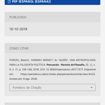
PDF (ESPAÑOL (ESPAÑA))
PUBLICADO
16-10-2018
COMO CITAR
PORCEL, Beatriz. HANNAH ARENDT: EL “QUIÉN”, UNA ANTROPOLOGÍA
PARA LA FILOSOFÍA POLÍTICA.
Pensando - Revista de Filosofia
,
[S. l.]
, v.
9, n. 17, p. 126–138, 2018. DOI: 10.26694/pensando.v9i17.7377. Disponível
em: https://periodicos.ufpi.br/index.php/pensando/article/view/3423.
Acesso em: 8 ago. 2026.
Fomatos de Citação