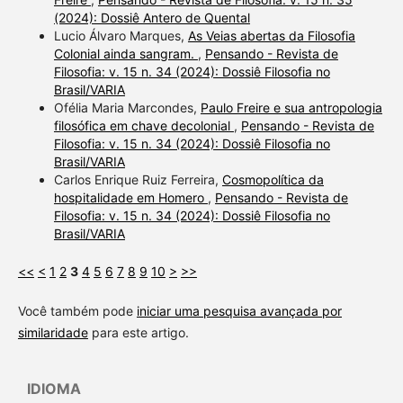
(2024): Dossiê Antero de Quental
Lucio Álvaro Marques,
As Veias abertas da Filosofia
Colonial ainda sangram.
,
Pensando - Revista de
Filosofia: v. 15 n. 34 (2024): Dossiê Filosofia no
Brasil/VARIA
Ofélia Maria Marcondes,
Paulo Freire e sua antropologia
filosófica em chave decolonial
,
Pensando - Revista de
Filosofia: v. 15 n. 34 (2024): Dossiê Filosofia no
Brasil/VARIA
Carlos Enrique Ruiz Ferreira,
Cosmopolítica da
hospitalidade em Homero
,
Pensando - Revista de
Filosofia: v. 15 n. 34 (2024): Dossiê Filosofia no
Brasil/VARIA
<<
<
1
2
3
4
5
6
7
8
9
10
>
>>
Você também pode
iniciar uma pesquisa avançada por
similaridade
para este artigo.
IDIOMA