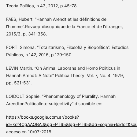
Teoría Política, n.43, 2012, p.45-78.
FAES, Hubert: “Hannah Arendt et les définitions de
l’homme”.Revuephilosophiquede la France et de l'étranger,
2015/3, p. 341-358.
FORTI Simona. “Totalitarismo, Filosofía y Biopolítica”. Estudios
Públicos, n.142, 2016, p.129-150.
LEVIN Martin. “On Animal Laborans and Homo Politicus in
Hannah Arendt: A Note” PoliticalTheory, Vol. 7, No. 4, 1979,
pp. 521-531.
LOIDOLT Sophie. “Phenomenology of Plurality. Hannah
ArendtonPoliticalIntersubjectivity” disponible en:
https://books.google.com.ar/books?
id=kof4CgAAQBAJ&pg=PT65&lpg=PT65&dq=sophie+loidolt&so
acceso en 10/07-2018.