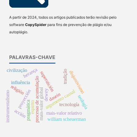
A partir de 2024, todos os artigos publicados terão revisão pelo
software
CopySpider
para fins de prevenção de plágio e/ou
autoplágio.
PALAVRAS-CHAVE
herança
civilização
tradição
disjuntivismo
superstición
processo de acumulação
influência
religión
mais-valor global
proyección
argumento causal
dewey
instrumentalismo
dasein
teología
pragmática
espirito
tecnología
acción
mais-valor relativo
william scheuerman