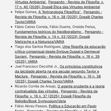
Virtudes Ambiental
,
Pensando - Revista de Filosofia: v.
17 n. 40 (2026): Dossiê Ética das Virtudes Ambiental
Felipe Gomes,
A “Antropologia Filosófica”
,
Pensando -
Revista de Filosofia: v. 16 n. 38 (2025): Dossiê Charles
Taylor/VARIA
Fábio Caires Correia, Fábio Duarte, Oneide Perius,
Fundamentos teóricos do Neoliberalismo:
,
Pensando -
Revista de Filosofia: v. 14 n. 33 (2023): Dossiê
Nietzsche e a Natureza/VARIA
Tiago dos Santos Rodrigues,
Uma filosofia da educação
crítica-consensual desde Enrique Dussel e Dermeval
Saviani
,
Pensando - Revista de Filosofia: v. 16 n. 39
(2025): VARIA
Joel Francisco Decothé Jr.,
Os princípios constitutivos
da laicidade aberta na era secular segundo Taylor e
Maclure
,
Pensando - Revista de Filosofia: v. 16 n. 38
(2025): Dossiê Charles Taylor/VARIA
Ricardo Corrêa de Araujo,
O agente prudente e a teoria
contratualista das virtudes
,
Pensando - Revista de
Filosofia: v. 16 n. 37 (2025): Dossiê Filosofia da
Religião/Book Symposium/Varia
Fábio Abreu Passos,
Política e Educação em Paulo
Freire
,
Pensando - Revista de Filosofia: v. 15 n. 35