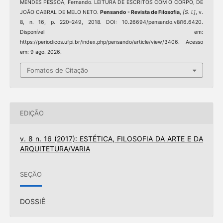
MENDES PESSOA, Fernando. LEITURA DE ESCRITOS COM O CORPO, DE
JOÃO CABRAL DE MELO NETO.
Pensando - Revista de Filosofia
,
[S. l.]
, v.
8, n. 16, p. 220–249, 2018. DOI: 10.26694/pensando.v8i16.6420.
Disponível em:
https://periodicos.ufpi.br/index.php/pensando/article/view/3406. Acesso
em: 9 ago. 2026.
Fomatos de Citação
EDIÇÃO
v. 8 n. 16 (2017): ESTÉTICA, FILOSOFIA DA ARTE E DA
ARQUITETURA/VARIA
SEÇÃO
DOSSIÊ