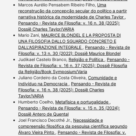
Marcos Aurélio Pensabem Ribeiro Filho,
Uma
reconstrução da concepção secular do político a partir
narrativa histórica da modernidade de Charles Taylor
,
Pensando - Revista de Filosofia: v. 16 n. 38 (2025):
Dossiê Charles Taylor/VARIA
Mario Zani,
MAURICE BLONDEL E LA PROPOSTA DI
UNA FILOSOFIA DALLO SGUARDO CONCRETO E
DALL'ASPIRAZIONE INTEGRALE
,
Pensando - Revista de
Filosofia: v. 13 n. 30 (2022): Dossiê Maurice Blondel
Judikael Castelo Branco,
Religião e Política
,
Pensando -
Revista de Filosofia: v. 16 n. 37 (2025): Dossiê Filosofia
da Religião/Book Symposium/Varia
Juliano Cordeiro da Costa Oliveira,
Comunidade e
Indivíduo na Democracia
,
Pensando - Revista de
Filosofia: v. 16 n. 38 (2025): Dossiê Charles
Taylor/VARIA
Humberto Coelho,
Metafísica e portugalidade
,
Pensando - Revista de Filosofia: v. 15 n. 35 (2024):
Dossiê Antero de Quental
Joel Francisco Decothé Jr.,
Necessidade e
compreensão filosófica da pesquisa científica segundo
Álvaro Vieira Pinto
,
Pensando - Revista de Filosofia: v.