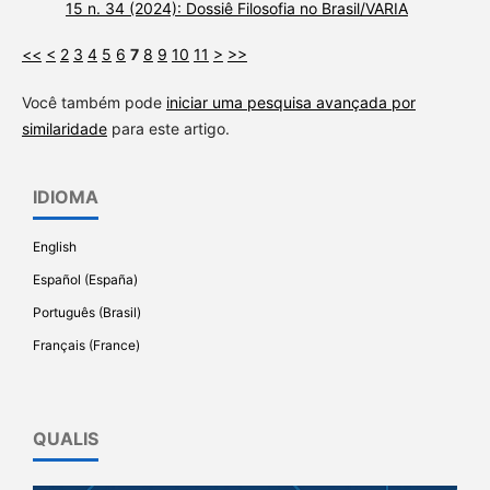
15 n. 34 (2024): Dossiê Filosofia no Brasil/VARIA
<<
<
2
3
4
5
6
7
8
9
10
11
>
>>
Você também pode
iniciar uma pesquisa avançada por
similaridade
para este artigo.
IDIOMA
English
Español (España)
Português (Brasil)
Français (France)
QUALIS