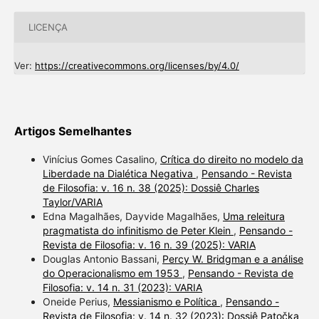
LICENÇA
Ver:
https://creativecommons.org/licenses/by/4.0/
Artigos Semelhantes
Vinícius Gomes Casalino,
Crítica do direito no modelo da
Liberdade na Dialética Negativa
,
Pensando - Revista
de Filosofia: v. 16 n. 38 (2025): Dossiê Charles
Taylor/VARIA
Edna Magalhães, Dayvide Magalhães,
Uma releitura
pragmatista do infinitismo de Peter Klein
,
Pensando -
Revista de Filosofia: v. 16 n. 39 (2025): VARIA
Douglas Antonio Bassani,
Percy W. Bridgman e a análise
do Operacionalismo em 1953
,
Pensando - Revista de
Filosofia: v. 14 n. 31 (2023): VARIA
Oneide Perius,
Messianismo e Política
,
Pensando -
Revista de Filosofia: v. 14 n. 32 (2023): Dossiê Patočka