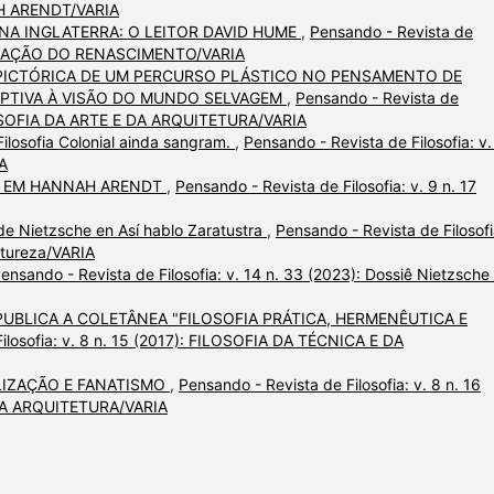
NAH ARENDT/VARIA
NA INGLATERRA: O LEITOR DAVID HUME
,
Pensando - Revista de
IVILIZAÇÃO DO RENASCIMENTO/VARIA
PICTÓRICA DE UM PERCURSO PLÁSTICO NO PENSAMENTO DE
EPTIVA À VISÃO DO MUNDO SELVAGEM
,
Pensando - Revista de
FILOSOFIA DA ARTE E DA ARQUITETURA/VARIA
Filosofia Colonial ainda sangram.
,
Pensando - Revista de Filosofia: v.
IA
DE EM HANNAH ARENDT
,
Pensando - Revista de Filosofia: v. 9 n. 17
de Nietzsche en Así hablo Zaratustra
,
Pensando - Revista de Filosofi
atureza/VARIA
ensando - Revista de Filosofia: v. 14 n. 33 (2023): Dossiê Nietzsche
 PUBLICA A COLETÂNEA "FILOSOFIA PRÁTICA, HERMENÊUTICA E
ilosofia: v. 8 n. 15 (2017): FILOSOFIA DA TÉCNICA E DA
LIZAÇÃO E FANATISMO
,
Pensando - Revista de Filosofia: v. 8 n. 16
 DA ARQUITETURA/VARIA