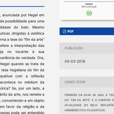
e, anunciada por Hegel em
e possibilidade para uma
ualidade do belo. Mesmo
PDF
ticas dirigidas à estética
rna a tese do “fim da arte”
efere a interpretação das
PUBLICADO
seja no tocante à sua
periência de verdade. Ora,
04-03-2018
 Hegel quando se trata de
 tese hegeliana do fim da
patível com a reflexão
e acontece no
médium
da
COMO CITAR
tórica? Se, por um lado, a
érito da arte, nos remete a
FERREIRA DA SILVA JR, Almir. A TE
, convertendo-a em objeto
DO “FIM DA ARTE” E O CARÁTER D
ATUALIDADE DO BELO: REFLEXÕE
m favor da religião e da
HERMENÊUTICO-FILOSÓFICAS.
 apenas pode ser entendido