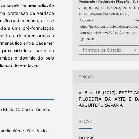
Pensando - Revista de Filosofia
,
[S. l.
ese possibilita uma reflexão
v. 8, n. 16, p. 193–208, 2018. DO
a uma pretensão de verdade
10.26694/pensando.v8i16.6625.
eensão gadameriana, a tese
Disponível em
https://periodicos.ufpi.br/index.php/pe
onde a uma pré-formulação
sando/article/view/3404. Acesso em:
se trata de repensarmos a
ago. 2026.
hermenêutico entre Gadamer
Fomatos de Citação
 proximidade a partir da
ambos o domínio do belo
lizada de verdade.
EDIÇÃO
v. 8 n. 16 (2017): ESTÉTICA
FILOSOFIA DA ARTE E D
ARQUITETURA/VARIA
 M. da C. Costa. Lisboa:
SEÇÃO
urelio Werle. São Paulo:
DOSSIÊ