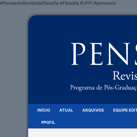
#PensandoRevistadeFilosofia #Filosofia #UFPI #pensando
INÍCIO
ATUAL
ARQUIVOS
EQUIPE EDI
PPGFIL