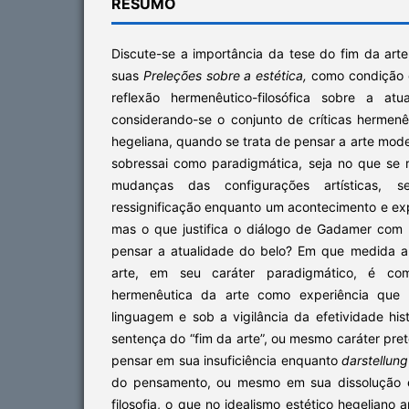
RESUMO
Discute-se a importância da tese do fim da art
suas
Preleções sobre a estética,
como condição d
reflexão hermenêutico-filosófica sobre a at
considerando-se o conjunto de críticas hermenêu
hegeliana, quando se trata de pensar a arte mode
sobressai como paradigmática, seja no que se r
mudanças das configurações artísticas, 
ressignificação enquanto um acontecimento e ex
mas o que justifica o diálogo de Gadamer com
pensar a atualidade do belo? Em que medida a
arte, em seu caráter paradigmático, é com
hermenêutica da arte como experiência qu
linguagem e sob a vigilância da efetividade his
sentença do “fim da arte”, ou mesmo caráter pret
pensar em sua insuficiência enquanto
darstellung
do pensamento, ou mesmo em sua dissolução e
filosofia, o que no idealismo estético hegeliano