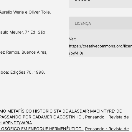
urelio Werle e Oliver Tolle.
LICENÇA
aulo Meurer. 7ª Ed. São
Ver:
https://creativecommons.org/lice
omez Ramos. Buenos Aires,
/by/4.0/
isboa: Edições 70, 1998.
MO METAFÍSICO HISTORICISTA DE ALASDAIR MACINTYRE: DE
S PASSANDO POR GADAMER E AGOSTINHO
,
Pensando - Revista de
NAH ARENDT/VARIA
ILOSÓFICO EM ENFOQUE HERMENÊUTICO
,
Pensando - Revista de