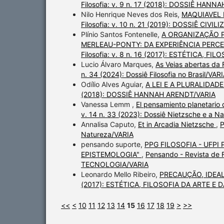
Filosofia: v. 9 n. 17 (2018): DOSSIÊ HAN
Nilo Henrique Neves dos Reis,
MAQUIAVEL 
Filosofia: v. 10 n. 21 (2019): DOSSIÊ C
Plínio Santos Fontenelle,
A ORGANIZAÇÃO 
MERLEAU-PONTY: DA EXPERIÊNCIA PERC
Filosofia: v. 8 n. 16 (2017): ESTÉTICA, 
Lucio Álvaro Marques,
As Veias abertas da 
n. 34 (2024): Dossiê Filosofia no Brasil/VAR
Odílio Alves Aguiar,
A LEI E A PLURALIDA
(2018): DOSSIÊ HANNAH ARENDT/VARIA
Vanessa Lemm ,
El pensamiento planetario 
v. 14 n. 33 (2023): Dossiê Nietzsche e a N
Annalisa Caputo,
Et in Arcadia Nietzsche
,
P
Natureza/VARIA
pensando suporte,
PPG FILOSOFIA - UFPI
EPISTEMOLOGIA"
,
Pensando - Revista de F
TECNOLOGIA/VARIA
Leonardo Mello Ribeiro,
PRECAUÇÃO, IDEA
(2017): ESTÉTICA, FILOSOFIA DA ARTE E
<<
<
10
11
12
13
14
15
16
17
18
19
>
>>