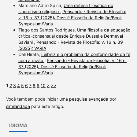
Marciano Adilio Spica,
Uma defesa filosófica do
sincretismo religioso
,
Pensando - Revista de Filosofia:
v. 16 n. 37 (2025): Dossiê Filosofia da Religião/Book
Symposium/Varia
Tiago dos Santos Rodrigues,
Uma filosofia da educação
crítica-consensual desde Enrique Dussel e Dermeval
Saviani
,
Pensando - Revista de Filosofia: v. 16 n. 39
(2025): VARIA
Celi Hirata,
Leibniz e o problema da conformidade da fé
com a razão
,
Pensando - Revista de Filosofia: v. 16 n.
37 (2025): Dossiê Filosofia da Religião/Book
Symposium/Varia
1
2
3
4
5
6
7
8
9
10
>
>>
Você também pode
iniciar uma pesquisa avançada por
similaridade
para este artigo.
IDIOMA