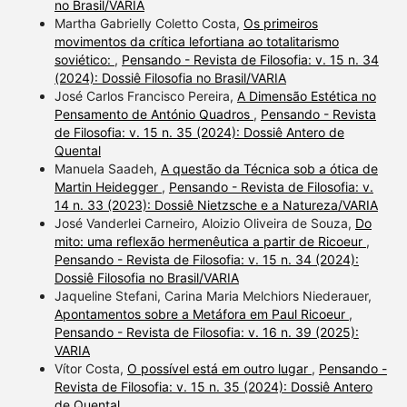
no Brasil/VARIA
Martha Gabrielly Coletto Costa,
Os primeiros
movimentos da crítica lefortiana ao totalitarismo
soviético:
,
Pensando - Revista de Filosofia: v. 15 n. 34
(2024): Dossiê Filosofia no Brasil/VARIA
José Carlos Francisco Pereira,
A Dimensão Estética no
Pensamento de António Quadros
,
Pensando - Revista
de Filosofia: v. 15 n. 35 (2024): Dossiê Antero de
Quental
Manuela Saadeh,
A questão da Técnica sob a ótica de
Martin Heidegger
,
Pensando - Revista de Filosofia: v.
14 n. 33 (2023): Dossiê Nietzsche e a Natureza/VARIA
José Vanderlei Carneiro, Aloizio Oliveira de Souza,
Do
mito: uma reflexão hermenêutica a partir de Ricoeur
,
Pensando - Revista de Filosofia: v. 15 n. 34 (2024):
Dossiê Filosofia no Brasil/VARIA
Jaqueline Stefani, Carina Maria Melchiors Niederauer,
Apontamentos sobre a Metáfora em Paul Ricoeur
,
Pensando - Revista de Filosofia: v. 16 n. 39 (2025):
VARIA
Vítor Costa,
O possível está em outro lugar
,
Pensando -
Revista de Filosofia: v. 15 n. 35 (2024): Dossiê Antero
de Quental