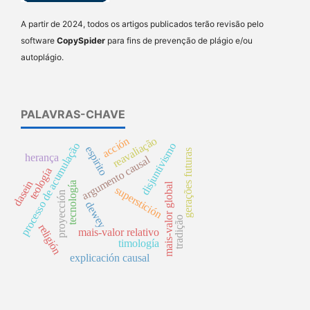
A partir de 2024, todos os artigos publicados terão revisão pelo
software
CopySpider
para fins de prevenção de plágio e/ou
autoplágio.
PALAVRAS-CHAVE
reavaliação
acción
processo de acumulação
disjuntivismo
espirito
gerações futuras
herança
argumento causal
teología
dasein
tecnología
mais-valor global
superstición
proyección
dewey
tradição
religión
mais-valor relativo
timología
explicación causal