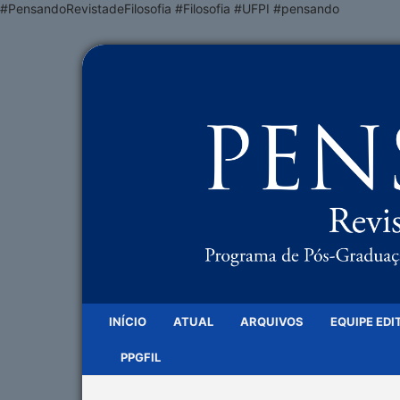
#PensandoRevistadeFilosofia #Filosofia #UFPI #pensando
INÍCIO
ATUAL
ARQUIVOS
EQUIPE EDI
PPGFIL