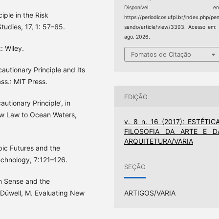
Disponível em
ple in the Risk
https://periodicos.ufpi.br/index.php/pe
udies, 17, 1: 57–65.
sando/article/view/3393. Acesso em:
ago. 2026.
: Wiley.
Fomatos de Citação
autionary Principle and Its
ass.: MIT Press.
EDIÇÃO
utionary Principle’, in
New Law to Ocean Waters,
v. 8 n. 16 (2017): ESTÉTICA
FILOSOFIA DA ARTE E D
ARQUITETURA/VARIA
pic Futures and the
Technology, 7:121–126.
SEÇÃO
n Sense and the
 & Düwell, M. Evaluating New
ARTIGOS/VARIA