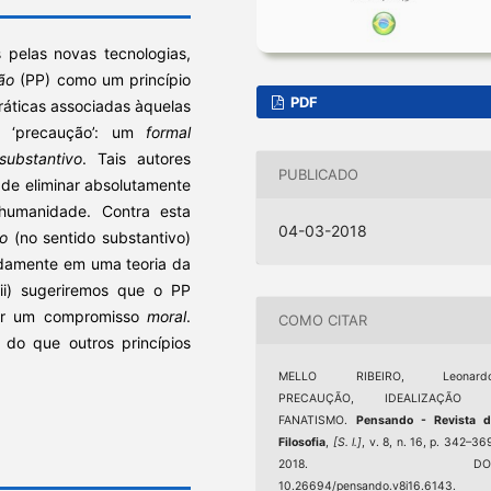
s pelas novas tecnologias,
ão
(PP) como um princípio
PDF
ráticas associadas àquelas
ra ‘precaução’: um
formal
substantivo
. Tais autores
PUBLICADO
m de eliminar absolutamente
 humanidade. Contra esta
04-03-2018
o
(no sentido substantivo)
adamente em uma teoria da
(ii) sugeriremos que o PP
lver um compromisso
moral
.
COMO CITAR
 do que outros princípios
MELLO RIBEIRO, Leonardo
PRECAUÇÃO, IDEALIZAÇÃO 
FANATISMO.
Pensando - Revista d
Filosofia
,
[S. l.]
, v. 8, n. 16, p. 342–36
2018. DOI
10.26694/pensando.v8i16.6143.