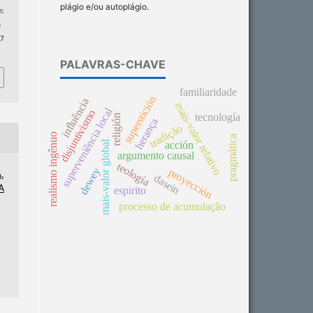
plágio e/ou autoplágio.
:
n
 7
PALAVRAS-CHAVE
familiaridade
superstición
influência
mais-valor relativo
superveniência local
disjuntivismo
tecnología
religión
herança
tradição
realismo ingênuo
pragmática
mais-valor global
acción
argumento causal
teología
dewey
proyección
,
dasein
A
espirito
processo de acumulação