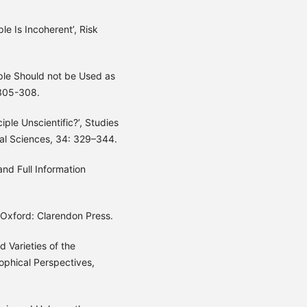
le Is Incoherent’, Risk
iple Should not be Used as
 305-308.
iple Unscientific?’, Studies
cal Sciences, 34: 329–344.
and Full Information
 Oxford: Clarendon Press.
 Varieties of the
sophical Perspectives,