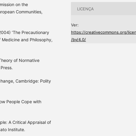
ission on the
LICENÇA
European Communities,
Ver:
(2004) ‘The Precautionary
https://creativecommons.org/lice
 of Medicine and Philosophy,
/by/4.0/
 Theory of Normative
 Press.
Change, Cambridge: Polity
 How People Cope with
le: A Critical Appraisal of
to Institute.