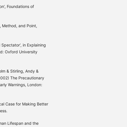
on’, Foundations of
s, Method, and Point,
Spectator’, in Explaining
d: Oxford University
lm & Stirling, Andy &
2002) The Precautionary
Early Warnings, London:
cal Case for Making Better
ess.
man Lifespan and the