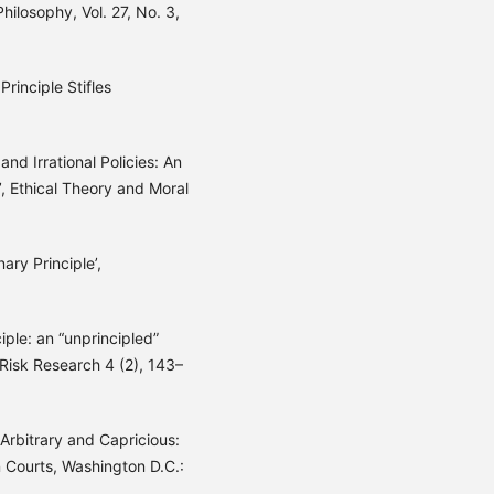
ilosophy, Vol. 27, No. 3,
rinciple Stifles
nd Irrational Policies: An
’, Ethical Theory and Moral
ary Principle’,
iple: an “unprincipled”
 Risk Research 4 (2), 143–
rbitrary and Capricious:
n Courts, Washington D.C.: