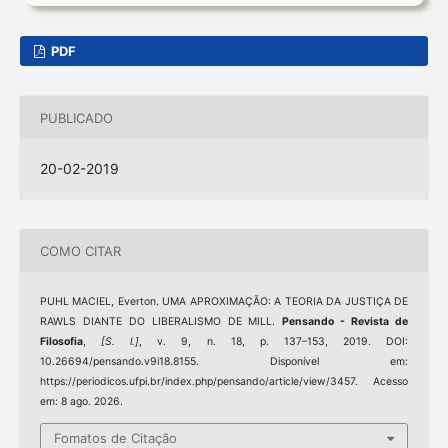
PDF
PUBLICADO
20-02-2019
COMO CITAR
PUHL MACIEL, Everton. UMA APROXIMAÇÃO: A TEORIA DA JUSTIÇA DE
RAWLS DIANTE DO LIBERALISMO DE MILL.
Pensando - Revista de
Filosofia
,
[S. l.]
, v. 9, n. 18, p. 137–153, 2019. DOI:
10.26694/pensando.v9i18.8155. Disponível em:
https://periodicos.ufpi.br/index.php/pensando/article/view/3457. Acesso
em: 8 ago. 2026.
Fomatos de Citação