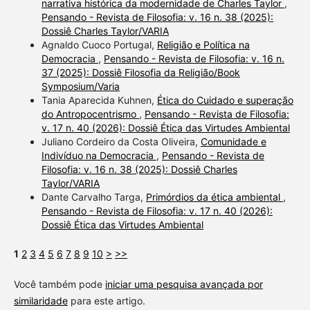
narrativa histórica da modernidade de Charles Taylor
,
Pensando - Revista de Filosofia: v. 16 n. 38 (2025):
Dossiê Charles Taylor/VARIA
Agnaldo Cuoco Portugal,
Religião e Política na
Democracia
,
Pensando - Revista de Filosofia: v. 16 n.
37 (2025): Dossiê Filosofia da Religião/Book
Symposium/Varia
Tania Aparecida Kuhnen,
Ética do Cuidado e superação
do Antropocentrismo
,
Pensando - Revista de Filosofia:
v. 17 n. 40 (2026): Dossiê Ética das Virtudes Ambiental
Juliano Cordeiro da Costa Oliveira,
Comunidade e
Indivíduo na Democracia
,
Pensando - Revista de
Filosofia: v. 16 n. 38 (2025): Dossiê Charles
Taylor/VARIA
Dante Carvalho Targa,
Primórdios da ética ambiental
,
Pensando - Revista de Filosofia: v. 17 n. 40 (2026):
Dossiê Ética das Virtudes Ambiental
1
2
3
4
5
6
7
8
9
10
>
>>
Você também pode
iniciar uma pesquisa avançada por
similaridade
para este artigo.