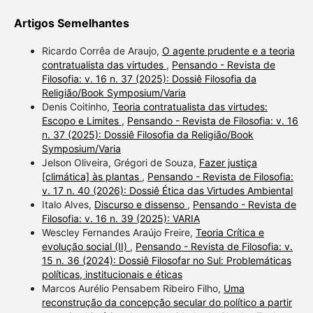
Artigos Semelhantes
Ricardo Corrêa de Araujo,
O agente prudente e a teoria
contratualista das virtudes
,
Pensando - Revista de
Filosofia: v. 16 n. 37 (2025): Dossiê Filosofia da
Religião/Book Symposium/Varia
Denis Coitinho,
Teoria contratualista das virtudes:
Escopo e Limites
,
Pensando - Revista de Filosofia: v. 16
n. 37 (2025): Dossiê Filosofia da Religião/Book
Symposium/Varia
Jelson Oliveira, Grégori de Souza,
Fazer justiça
[climática] às plantas
,
Pensando - Revista de Filosofia:
v. 17 n. 40 (2026): Dossiê Ética das Virtudes Ambiental
Italo Alves,
Discurso e dissenso
,
Pensando - Revista de
Filosofia: v. 16 n. 39 (2025): VARIA
Wescley Fernandes Araújo Freire,
Teoria Crítica e
evolução social (II)
,
Pensando - Revista de Filosofia: v.
15 n. 36 (2024): Dossiê Filosofar no Sul: Problemáticas
políticas, institucionais e éticas
Marcos Aurélio Pensabem Ribeiro Filho,
Uma
reconstrução da concepção secular do político a partir