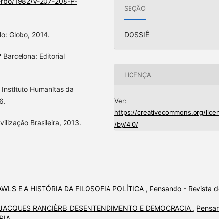
verbo/1982/V-207-208-P-
SEÇÃO
o: Globo, 2014.
DOSSIÊ
 Barcelona: Editorial
LICENÇA
 Instituto Humanitas da
6.
Ver:
https://creativecommons.org/lice
ilização Brasileira, 2013.
/by/4.0/
WLS E A HISTÓRIA DA FILOSOFIA POLÍTICA
,
Pensando - Revista d
JACQUES RANCIÈRE: DESENTENDIMENTO E DEMOCRACIA
,
Pensa
ARIA