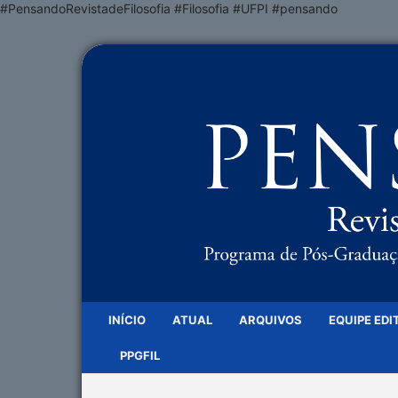
#PensandoRevistadeFilosofia #Filosofia #UFPI #pensando
INÍCIO
ATUAL
ARQUIVOS
EQUIPE EDI
PPGFIL