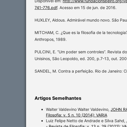
Disponível em:
http://www.fundacionspeiro.org/
741-776.pdf
. Acesso em 15 de jun. de 2016.
HUXLEY, Aldous. Admirável mundo novo. São Paul
MITCHAM, C. ¿Que es la filosofia de la tecnologia?
Anthropos, 1989.
PULCINI, E. “Um poder sem controles”. Revista do
Unisinos, São Leopoldo, ed. 200, p.7-13, out. 200
SANDEL, M. Contra a perfeição. Rio de Janeiro: Civ
Artigos Semelhantes
Walter Valdevino Walter Valdevino,
JOHN RA
Filosofia: v. 5 n. 10 (2014): VARIA
Luiz Felipe Netto de Andrade e Silva Sahd,
- Revista de Filosofia: v. 13 n. 29 (2022): V