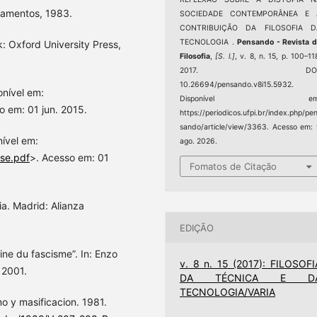
ramentos, 1983.
SOCIEDADE CONTEMPORÂNEA E 
CONTRIBUIÇÃO DA FILOSOFIA D
TECNOLOGIA .
Pensando - Revista 
 Oxford University Press,
Filosofia
,
[S. l.]
, v. 8, n. 15, p. 100–11
2017. DOI
10.26694/pensando.v8i15.5932.
onível em:
Disponível em
o em: 01 jun. 2015.
https://periodicos.ufpi.br/index.php/pe
sando/article/view/3363. Acesso em:
nível em:
ago. 2026.
se.pdf
>. Acesso em: 01
Fomatos de Citação
a. Madrid: Alianza
EDIÇÃO
ne du fascisme”. In: Enzo
v. 8 n. 15 (2017): FILOSOFI
, 2001.
DA TÉCNICA E D
TECNOLOGIA/VARIA
o y masificacion. 1981.