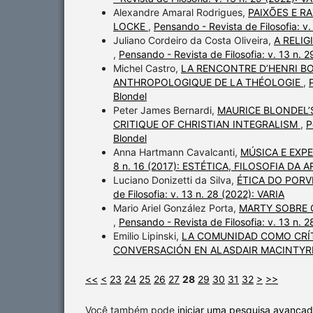
Alexandre Amaral Rodrigues,
PAIXÕES E R
LOCKE
,
Pensando - Revista de Filosofia: v.
Juliano Cordeiro da Costa Oliveira,
A RELI
,
Pensando - Revista de Filosofia: v. 13 n. 
Michel Castro,
LA RENCONTRE D’HENRI B
ANTHROPOLOGIQUE DE LA THÉOLOGIE
,
Blondel
Peter James Bernardi,
MAURICE BLONDEL’
CRITIQUE OF CHRISTIAN INTEGRALISM
,
P
Blondel
Anna Hartmann Cavalcanti,
MÚSICA E EXP
8 n. 16 (2017): ESTÉTICA, FILOSOFIA DA
Luciano Donizetti da Silva,
ÉTICA DO PORV
de Filosofia: v. 13 n. 28 (2022): VARIA
Mario Ariel González Porta,
MARTY SOBRE 
,
Pensando - Revista de Filosofia: v. 13 n. 
Emilio Lipinski,
LA COMUNIDAD COMO CRÍTI
CONVERSACIÓN EN ALASDAIR MACINTY
<<
<
23
24
25
26
27
28
29
30
31
32
>
>>
Você também pode
iniciar uma pesquisa avançad