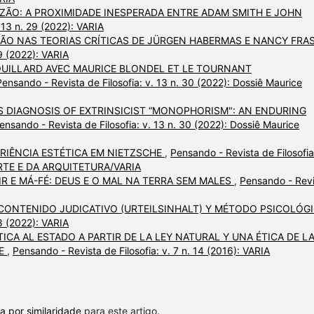
AZÃO: A PROXIMIDADE INESPERADA ENTRE ADAM SMITH E JOHN
 13 n. 29 (2022): VARIA
GIÃO NAS TEORIAS CRÍTICAS DE JÜRGEN HABERMAS E NANCY FRA
29 (2022): VARIA
OUILLARD AVEC MAURICE BLONDEL ET LE TOURNANT
Pensando - Revista de Filosofia: v. 13 n. 30 (2022): Dossiê Maurice
S DIAGNOSIS OF EXTRINSICIST “MONOPHORISM": AN ENDURING
ensando - Revista de Filosofia: v. 13 n. 30 (2022): Dossiê Maurice
ERIÊNCIA ESTÉTICA EM NIETZSCHE
,
Pensando - Revista de Filosofia
 ARTE E DA ARQUITETURA/VARIA
IR E MÁ-FÉ: DEUS E O MAL NA TERRA SEM MALES
,
Pensando - Revi
CONTENIDO JUDICATIVO (URTEILSINHALT) Y MÉTODO PSICOLÓG
28 (2022): VARIA
CA AL ESTADO A PARTIR DE LA LEY NATURAL Y UNA ÉTICA DE L
RE
,
Pensando - Revista de Filosofia: v. 7 n. 14 (2016): VARIA
a por similaridade
para este artigo.