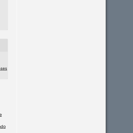
nses
e
ndo