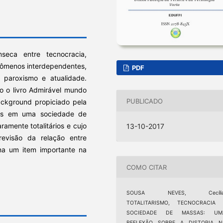
ínseca entre tecnocracia,
nômenos interdependentes,
PDF
 paroxismo e atualidade.
ão o livro Admirável mundo
PUBLICADO
ackground propiciado pela
emos em uma sociedade de
amente totalitários e cujo
13-10-2017
revisão da relação entre
orna um item importante na
COMO CITAR
SOUSA NEVES, Cecília
TOTALITARISMO, TECNOCRACIA 
SOCIEDADE DE MASSAS: UM
REFLEXÃO SOBRE A DISTOPIA N