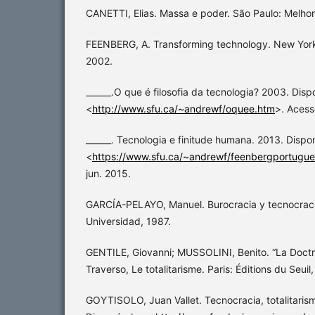
CANETTI, Elias. Massa e poder. São Paulo: Melho
FEENBERG, A. Transforming technology. New York:
2002.
______.O que é filosofia da tecnologia? 2003. Disp
<
http://www.sfu.ca/~andrewf/oquee.htm
>. Acess
______. Tecnologia e finitude humana. 2013. Dispo
<
https://www.sfu.ca/~andrewf/feenbergportugue
jun. 2015.
GARCÍA-PELAYO, Manuel. Burocracia y tecnocraci
Universidad, 1987.
GENTILE, Giovanni; MUSSOLINI, Benito. “La Doctri
Traverso, Le totalitarisme. Paris: Éditions du Seuil
GOYTISOLO, Juan Vallet. Tecnocracia, totalitarism