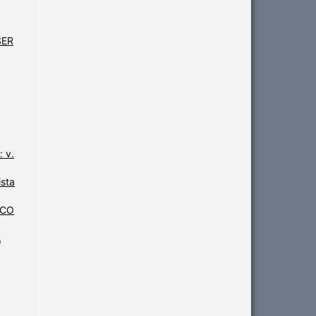
SER
: v.
sta
ICO
A