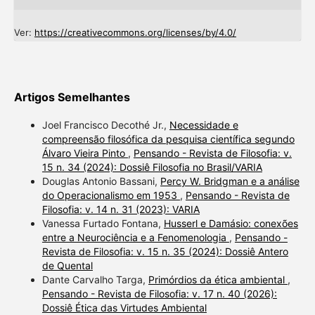
Ver:
https://creativecommons.org/licenses/by/4.0/
Artigos Semelhantes
Joel Francisco Decothé Jr.,
Necessidade e
compreensão filosófica da pesquisa científica segundo
Álvaro Vieira Pinto
,
Pensando - Revista de Filosofia: v.
15 n. 34 (2024): Dossiê Filosofia no Brasil/VARIA
Douglas Antonio Bassani,
Percy W. Bridgman e a análise
do Operacionalismo em 1953
,
Pensando - Revista de
Filosofia: v. 14 n. 31 (2023): VARIA
Vanessa Furtado Fontana,
Husserl e Damásio: conexões
entre a Neurociência e a Fenomenologia
,
Pensando -
Revista de Filosofia: v. 15 n. 35 (2024): Dossiê Antero
de Quental
Dante Carvalho Targa,
Primórdios da ética ambiental
,
Pensando - Revista de Filosofia: v. 17 n. 40 (2026):
Dossiê Ética das Virtudes Ambiental