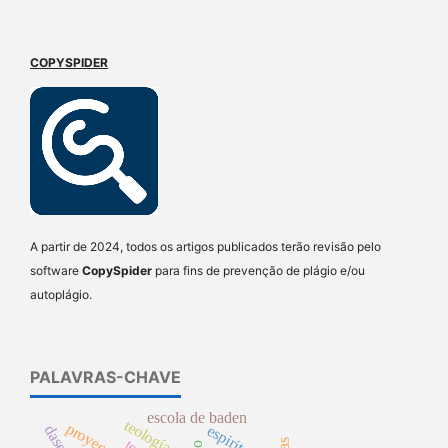
COPYSPIDER
A partir de 2024, todos os artigos publicados terão revisão pelo
software
CopySpider
para fins de prevenção de plágio e/ou
autoplágio.
PALAVRAS-CHAVE
escola de baden
teología
proyección
espirito
dasein