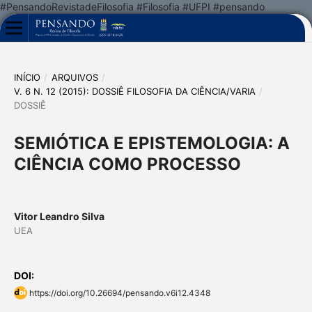
#PensandoRevistadeFilosofia #Filosofia #UFPI #pensando
INÍCIO
/
ARQUIVOS
/
V. 6 N. 12 (2015): DOSSIÊ FILOSOFIA DA CIÊNCIA/VARIA
/
DOSSIÊ
SEMIÓTICA E EPISTEMOLOGIA: A
CIÊNCIA COMO PROCESSO
Vitor Leandro Silva
UEA
DOI:
https://doi.org/10.26694/pensando.v6i12.4348