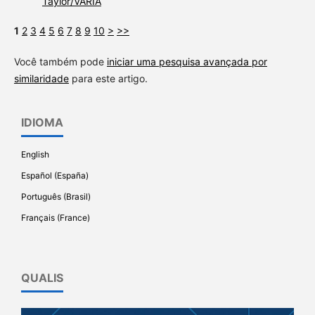
Taylor/VARIA
1
2
3
4
5
6
7
8
9
10
>
>>
Você também pode
iniciar uma pesquisa avançada por
similaridade
para este artigo.
IDIOMA
English
Español (España)
Português (Brasil)
Français (France)
QUALIS