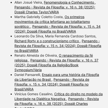
Allan Josué Vieira,
Fenomenologia e Conhecimento
,
Pensando - Revista de Filosofia: v. 16 n. 38 (2025):
Dossiê Charles Taylor/VARIA
Martha Gabrielly Coletto Costa,
Os primeiros
movimentos da crítica lefortiana ao totalitarismo
soviético:
,
Pensando - Revista de Filosofia: v. 15 n. 34
(2024): Dossiê Filosofia no Brasil/VARIA
Leonardo Da Silva, Maria Fernanda Cardoso Santos,
Richard Rorty e o construcionismo crítico
,
Pensando -
Revista de Filosofia: v. 15 n. 34 (2024): Dossiê Filosofia
no Brasil/VARIA
Renato Almeida de Oliveira,
O renascimento da fé
religiosa
,
Pensando - Revista de Filosofia: v. 16 n. 37
(2025): Dossiê Filosofia da Religião/Book
Symposium/Varia
Daniel Pansarelli,
Ensaio para uma história da Filosofia
da Libertação no Brasil
,
Pensando - Revista de
Filosofia: v. 15 n. 34 (2024): Dossiê Filosofia no
Brasil/VARIA
Vinícius Gomes Casalino,
Crítica do direito no modelo da
Liberdade na Dialética Negativa
,
Pensando - Revista
de Filosofia: v. 16 n. 38 (2025): Dossiê Charles