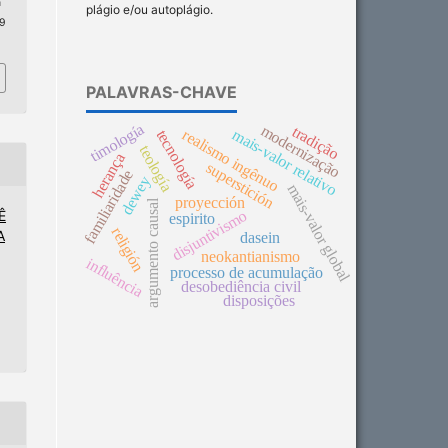
n
plágio e/ou autoplágio.
 9
PALAVRAS-CHAVE
timología
modernização
tradição
mais-valor relativo
realismo ingênuo
tecnología
teología
herança
superstición
familiaridade
dewey
mais-valor global
proyección
argumento causal
disjuntivismo
Ê
espirito
religión
A
dasein
neokantianismo
influência
processo de acumulação
desobediência civil
disposições