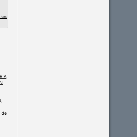
nses
ARIA
EN
3
A
a de