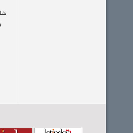
fia:
e