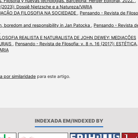
 Filosofía y nuevas tecnologías. Barcelona: Herder Editorial, 2022.
,
3 (2023): Dossiê Nietzsche e a Natureza/VARIA
UAÇÃO DA FILOSOFIA NA SOCIEDADE
,
Pensando - Revista de Filoso
ion, boredom and responsibility in Jan Patocka
,
Pensando - Revista d
a
ILOSOFIA REALISTA E NATURALISTA DE JOHN DEWEY: MEDIAÇÕES
TURAIS
,
Pensando - Revista de Filosofia: v. 8 n. 16 (2017): ESTÉTICA,
ARIA
a por similaridade
para este artigo.
INDEXADA EM/INDEXED BY