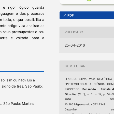
 e rigor lógico, guarda
linguagem e dos processos
PDF
 todo, o que possibilita a
te artigo visa analisar as
do seus pressupostos e seu
PUBLICADO
berta e voltada para a
25-04-2016
COMO CITAR
LEANDRO SILVA, Vitor. SEMIÓTICA 
o: sim ou não? Eis a
EPISTEMOLOGIA: A CIÊNCIA COM
signo de três. São Paulo:
PROCESSO.
Pensando - Revista d
Filosofia
,
[S. l.]
, v. 6, n. 12, p. 57–6
2016. DOI
. São Paulo: Martins
10.26694/pensando.v6i12.4348.
Disponível em