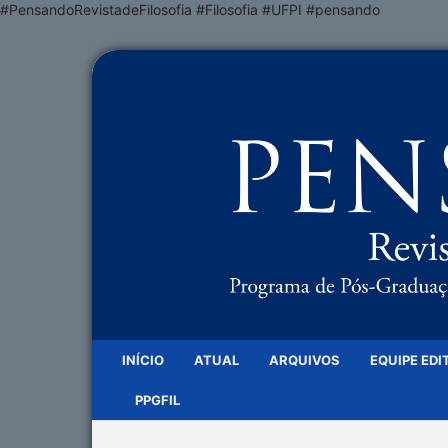
#PensandoRevistadeFilosofia #Filosofia #UFPI #pensando
INÍCIO
ATUAL
ARQUIVOS
EQUIPE EDI
PPGFIL