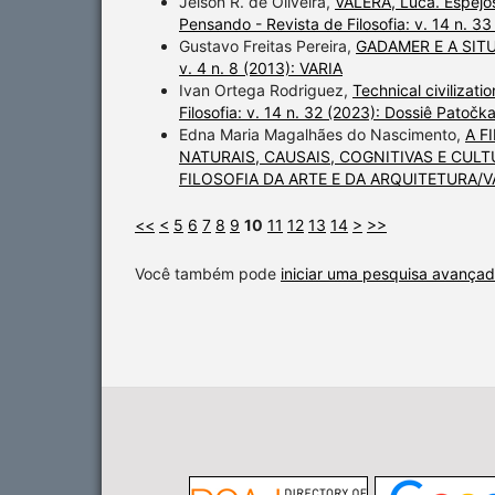
Jelson R. de Oliveira,
VALERA, Luca. Espejos.
Pensando - Revista de Filosofia: v. 14 n. 3
Gustavo Freitas Pereira,
GADAMER E A SIT
v. 4 n. 8 (2013): VARIA
Ivan Ortega Rodriguez,
Technical civilizat
Filosofia: v. 14 n. 32 (2023): Dossiê Patočk
Edna Maria Magalhães do Nascimento,
A F
NATURAIS, CAUSAIS, COGNITIVAS E CUL
FILOSOFIA DA ARTE E DA ARQUITETURA/V
<<
<
5
6
7
8
9
10
11
12
13
14
>
>>
Você também pode
iniciar uma pesquisa avançad