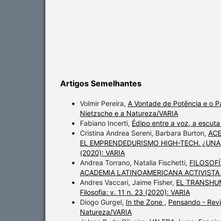
Artigos Semelhantes
Volmir Pereira,
A Vontade de Potência e o P
Nietzsche e a Natureza/VARIA
Fabiano Incerti,
Édipo entre a voz, a escut
Cristina Andrea Sereni, Barbara Burton,
ACE
EL EMPRENDEDURISMO HIGH-TECH. ¿UNA
(2020): VARIA
Andrea Torrano, Natalia Fischetti,
FILOSOFÍ
ACADEMIA LATINOAMERICANA ACTIVIST
Andres Vaccari, Jaime Fisher,
EL TRANSHU
Filosofia: v. 11 n. 23 (2020): VARIA
Diogo Gurgel,
In the Zone
,
Pensando - Revis
Natureza/VARIA