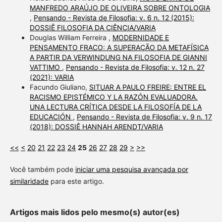
MANFREDO ARAÚJO DE OLIVEIRA SOBRE ONTOLOGIA
,
Pensando - Revista de Filosofia: v. 6 n. 12 (2015):
DOSSIÊ FILOSOFIA DA CIÊNCIA/VARIA
Douglas William Ferreira ,
MODERNIDADE E
PENSAMENTO FRACO: A SUPERAÇÃO DA METAFÍSICA
A PARTIR DA VERWINDUNG NA FILOSOFIA DE GIANNI
VATTIMO
,
Pensando - Revista de Filosofia: v. 12 n. 27
(2021): VARIA
Facundo Giuliano,
SITUAR A PAULO FREIRE: ENTRE EL
RACISMO EPISTÉMICO Y LA RAZÓN EVALUADORA.
UNA LECTURA CRÍTICA DESDE LA FILOSOFÍA DE LA
EDUCACIÓN
,
Pensando - Revista de Filosofia: v. 9 n. 17
(2018): DOSSIÊ HANNAH ARENDT/VARIA
<<
<
20
21
22
23
24
25
26
27
28
29
>
>>
Você também pode
iniciar uma pesquisa avançada por
similaridade
para este artigo.
Artigos mais lidos pelo mesmo(s) autor(es)