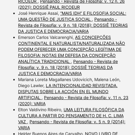
RICOEUR
,
Pensando - Revista de Filosofia: v. 12 n. 26
(2021): DOSSIÊ PAUL RICOEUR
José Henrique Assai,
“MAIS IDH” E FILOSOFIA SOCIAL:
UMA QUESTÃO DE JUSTIÇA SOCIAL
,
Pensando -
Revista de Filosofia: v. 9 n. 18 (2018): DOSSIÊ TEORIAS
DA JUSTIÇA E DEMOCRACIA/VARIA
Emerson Carlos Valcarenghi,
AS CONCEPÇÕES
CONTINENTAL E NATURALISTA/NATURALIZADA NÃO
PODEM OFERECER UMA CONCEPÇÃO LEGÍTIMA DE
FILOSOFIA: NOTAS EM DEFESA DA CONCEPÇÃO
ANALÍTICA TRADICIONAL
,
Pensando - Revista de
Filosofia: v. 9 n. 18 (2018): DOSSIÊ TEORIAS DA
JUSTIÇA E DEMOCRACIA/VARIA
Mariana Loreta Magallanes Udovicich, Malena León,
Diego Lawler,
LA INTENCIONALIDAD REVISITADA.
DISPUTAS SOBRE LA ACCIÓN EN EL MUNDO
ARTIFICIAL
,
Pensando - Revista de Filosofia: v. 11 n. 23
(2020): VARIA
Elton Valdivino Ribeiro,
UMA LEITURA FILOSÓFICA DA
CULTURA A PARTIR DO PENSAMENTO DE H. C. LIMA
VAZ
,
Pensando - Revista de Filosofia: v. 5 n. 9 (2014):
VARIA
Helder Buenos Aires de Carvalho,
NOVO LIVRO DE