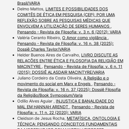
Brasil/VARIA
Delmo Mattos,
LIMITES E POSSIBILIDADES DOS
COMITÊS DE ÉTICA EM PESQUISA (CEP): POR UMA
REFLEXÃO SOBRE AS PESQUISAS MÉDICAS QUE
ENVOLVEM A UTILIZAÇÃO DE SERES HUMANOS
,
Pensando - Revista de Filosofia: v. 3 n. 6 (2012): VARIA
Valéria Ceranto Ribeiro,
O Amor como vigilância
,
Pensando - Revista de Filosofia: v. 16 n. 38 (2025):
Dossiê Charles Taylor/VARIA
Helder Buenos Aires de Carvalho,
LIVRO DISCUTE AS
RELAÇÕES ENTRE ÉTICA E FILOSOFIA DA RELIGIÃO EM
MACINTYRE
,
Pensando - Revista de Filosofia: v. 6 n. 11
(2015): DOSSIÊ ALASDAIR MACINTYRE/VARIA
Juliano Cordeiro da Costa Oliveira,
A Religião e o
movimento do social em Marx e Engels
,
Pensando -
Revista de Filosofia: v. 16 n. 37 (2025): Dossiê Filosofia
da Religião/Book Symposium/Varia
Odílio Alves Aguiar ,
INJUSTIÇA E BANALIDADE DO
MAL EM HANNAH ARENDT
,
Pensando - Revista de
Filosofia: v. 11 n. 22 (2020): VARIA
Cleidson de Jesus Rocha,
METAFÍSICA, ONTOLOGIA E
TÉCNICA: PENSANDO CONCEITOS FUNDAMENTAIS