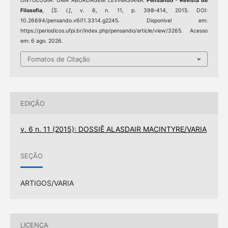
ONTOLOGIA: UMA ABORDAGEM LEVINASIANA.
Pensando - Revista de
Filosofia
,
[S. l.]
, v. 6, n. 11, p. 398–414, 2015. DOI:
10.26694/pensando.v6i11.3314.g2245. Disponível em:
https://periodicos.ufpi.br/index.php/pensando/article/view/3265. Acesso
em: 6 ago. 2026.
Fomatos de Citação
EDIÇÃO
v. 6 n. 11 (2015): DOSSIÊ ALASDAIR MACINTYRE/VARIA
SEÇÃO
ARTIGOS/VARIA
LICENÇA