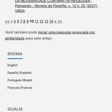
DA MODERNIDADE COM MARTIN HEIDEGGER
,
Pensando - Revista de Filosofia: v. 12 n. 25 (2021):
VARIA
<<
<
5
6
7
8
9
10
11
12
13
14
>
>>
Você também pode
iniciar uma pesquisa avançada por
similaridade
para este artigo.
IDIOMA
English
Español (España)
Português (Brasil)
Français (France)
QUALIS