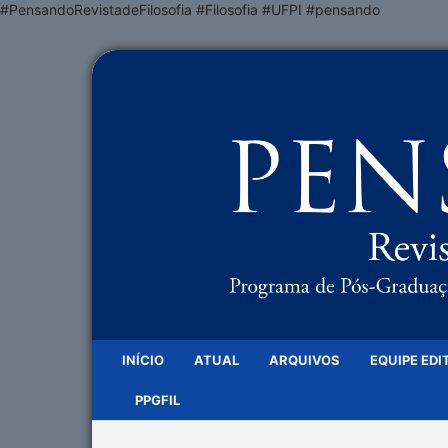
#PensandoRevistadeFilosofia #Filosofia #UFPI #pensando
INÍCIO
ATUAL
ARQUIVOS
EQUIPE EDI
PPGFIL