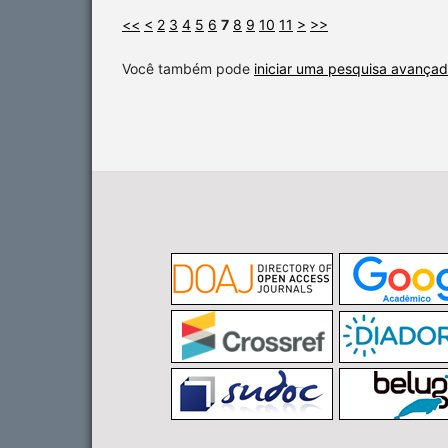
<<
<
2
3
4
5
6
7
8
9
10
11
>
>>
Você também pode
iniciar uma pesquisa avançad