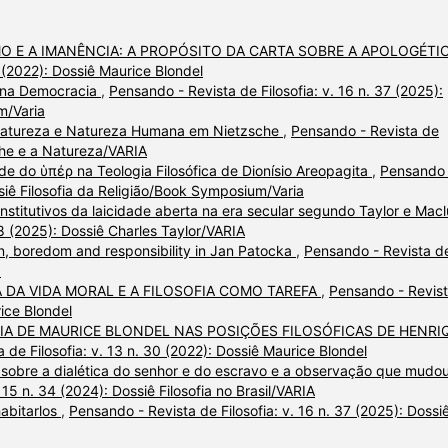
O E A IMANÊNCIA: A PROPÓSITO DA CARTA SOBRE A APOLOGÉTI
0 (2022): Dossiê Maurice Blondel
ca na Democracia
,
Pensando - Revista de Filosofia: v. 16 n. 37 (2025):
m/Varia
Natureza e Natureza Humana em Nietzsche
,
Pensando - Revista de
sche e a Natureza/VARIA
de do ὑπέρ na Teologia Filosófica de Dionísio Areopagita
,
Pensando 
ssiê Filosofia da Religião/Book Symposium/Varia
onstitutivos da laicidade aberta na era secular segundo Taylor e Macl
38 (2025): Dossiê Charles Taylor/VARIA
ion, boredom and responsibility in Jan Patocka
,
Pensando - Revista d
a
A DA VIDA MORAL E A FILOSOFIA COMO TAREFA
,
Pensando - Revis
rice Blondel
IA DE MAURICE BLONDEL NAS POSIÇÕES FILOSÓFICAS DE HENRI
 de Filosofia: v. 13 n. 30 (2022): Dossiê Maurice Blondel
 sobre a dialética do senhor e do escravo e a observação que mudo
 15 n. 34 (2024): Dossiê Filosofia no Brasil/VARIA
habitarlos
,
Pensando - Revista de Filosofia: v. 16 n. 37 (2025): Dossi