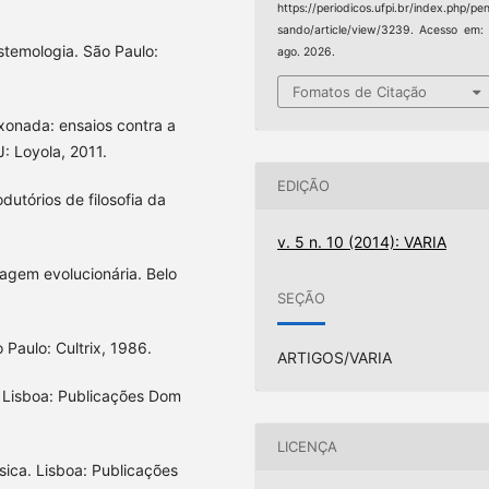
https://periodicos.ufpi.br/index.php/pe
sando/article/view/3239. Acesso em:
temologia. São Paulo:
ago. 2026.
Fomatos de Citação
onada: ensaios contra a
J: Loyola, 2011.
EDIÇÃO
dutórios de filosofia da
v. 5 n. 10 (2014): VARIA
agem evolucionária. Belo
SEÇÃO
 Paulo: Cultrix, 1986.
ARTIGOS/VARIA
. Lisboa: Publicações Dom
LICENÇA
sica. Lisboa: Publicações