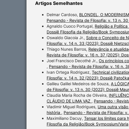
Artigos Semelhantes
Delmar Cardoso,
BLONDEL, O MODERNISM
Pensando - Revista de Filosofia: v. 13 n. 3
Agnaldo Cuoco Portugal,
Religião e Políti
Dossiê Filosofia da Religião/Book Symposiu
Oswaldo Giacoia Jr.,
Sobre o Conceito de 
Filosofia: v. 14 n. 33 (2023): Dossiê Nietz
Thiago Nunes Barros,
Relevância e atualida
Revista de Filosofia: v. 16 n. 37 (2025): Do
Joel Francisco Decothé Jr.,
Os princípios c
,
Pensando - Revista de Filosofia: v. 16 n. 
Ivan Ortega Rodriguez,
Technical civilizat
Filosofia: v. 14 n. 32 (2023): Dossiê Patočk
Galileu Galilei Medeiros de Souza,
A LÓGIC
de Filosofia: v. 13 n. 30 (2022): Dossiê Mau
Claudia Maria Rocha de Oliveira,
INFLUÊNC
CLÁUDIO DE LIMA VAZ
,
Pensando - Revista
Vladimir Miguel Rodrigues,
Uma outra visão
história
,
Pensando - Revista de Filosofia: v.
Maximiliano Dacuy,
Tensar los límites para 
Filosofia da Religião/Book Symposium/Varia