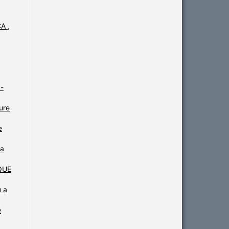
CA
,
-
ure
e
ta
QUE
u a
ê