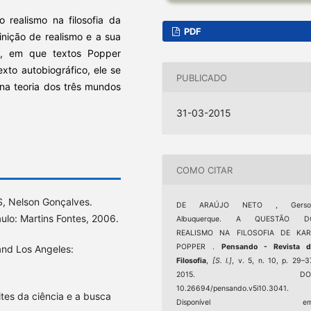
realismo na filosofia da
PDF
inição de realismo e a sua
ém, em que textos Popper
xto autobiográfico, ele se
PUBLICADO
 na teoria dos três mundos
31-03-2015
COMO CITAR
 Nelson Gonçalves.
DE ARAÚJO NETO , Gerso
aulo: Martins Fontes, 2006.
Albuquerque. A QUESTÃO D
REALISMO NA FILOSOFIA DE KAR
POPPER .
Pensando - Revista d
nd Los Angeles:
Filosofia
,
[S. l.]
, v. 5, n. 10, p. 29–3
2015. DOI
10.26694/pensando.v5i10.3041.
ites da ciência e a busca
Disponível em