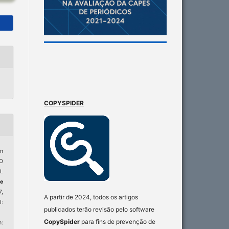
COPYSPIDER
n
O
L
e
7,
A partir de 2024, todos os artigos
:
publicados terão revisão pelo software
CopySpider
para fins de prevenção de
: