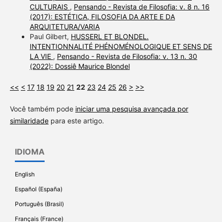
CULTURAIS
,
Pensando - Revista de Filosofia: v. 8 n. 16
(2017): ESTÉTICA, FILOSOFIA DA ARTE E DA
ARQUITETURA/VARIA
Paul Gilbert,
HUSSERL ET BLONDEL.
INTENTIONNALITÉ PHÉNOMÉNOLOGIQUE ET SENS DE
LA VIE
,
Pensando - Revista de Filosofia: v. 13 n. 30
(2022): Dossiê Maurice Blondel
<<
<
17
18
19
20
21
22
23
24
25
26
>
>>
Você também pode
iniciar uma pesquisa avançada por
similaridade
para este artigo.
IDIOMA
English
Español (España)
Português (Brasil)
Français (France)