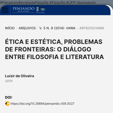
#PensandoRevistadeFilosofia #Filosofia #UFPI #pensando
INÍCIO
/
ARQUIVOS
/
V. 5 N. 9 (2014): VARIA
/
ARTIGOS/VARIA
ÉTICA E ESTÉTICA, PROBLEMAS
DE FRONTEIRAS: O DIÁLOGO
ENTRE FILOSOFIA E LITERATURA
Luizir de Oliveira
UFPI
DOI:
https://doi.org/10.26694/pensando.v5i9.3027