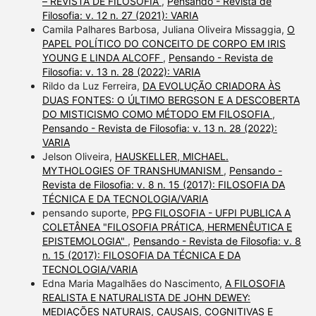
– REVISTA DE FILOSOFIA
,
Pensando - Revista de
Filosofia: v. 12 n. 27 (2021): VARIA
Camila Palhares Barbosa, Juliana Oliveira Missaggia,
O
PAPEL POLÍTICO DO CONCEITO DE CORPO EM IRIS
YOUNG E LINDA ALCOFF
,
Pensando - Revista de
Filosofia: v. 13 n. 28 (2022): VARIA
Rildo da Luz Ferreira,
DA EVOLUÇÃO CRIADORA ÀS
DUAS FONTES: O ÚLTIMO BERGSON E A DESCOBERTA
DO MISTICISMO COMO MÉTODO EM FILOSOFIA
,
Pensando - Revista de Filosofia: v. 13 n. 28 (2022):
VARIA
Jelson Oliveira,
HAUSKELLER, MICHAEL.
MYTHOLOGIES OF TRANSHUMANISM
,
Pensando -
Revista de Filosofia: v. 8 n. 15 (2017): FILOSOFIA DA
TÉCNICA E DA TECNOLOGIA/VARIA
pensando suporte,
PPG FILOSOFIA - UFPI PUBLICA A
COLETÂNEA "FILOSOFIA PRÁTICA, HERMENÊUTICA E
EPISTEMOLOGIA"
,
Pensando - Revista de Filosofia: v. 8
n. 15 (2017): FILOSOFIA DA TÉCNICA E DA
TECNOLOGIA/VARIA
Edna Maria Magalhães do Nascimento,
A FILOSOFIA
REALISTA E NATURALISTA DE JOHN DEWEY:
MEDIAÇÕES NATURAIS, CAUSAIS, COGNITIVAS E