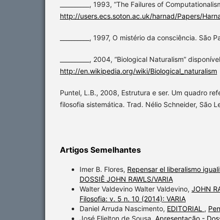
__________, 1993, “The Failures of Computationalis
http://users.ecs.soton.ac.uk/harnad/Papers/Harn
__________, 1997, O mistério da consciência. São Pa
__________, 2004, “Biological Naturalism” disponíve
http://en.wikipedia.org/wiki/Biological_naturalism
Puntel, L.B., 2008, Estrutura e ser. Um quadro ref
filosofia sistemática. Trad. Nélio Schneider, São L
Artigos Semelhantes
Imer B. Flores,
Repensar el liberalismo igua
DOSSIÊ JOHN RAWLS/VARIA
Walter Valdevino Walter Valdevino,
JOHN RA
Filosofia: v. 5 n. 10 (2014): VARIA
Daniel Arruda Nascimento,
EDITORIAL
,
Pen
José Elielton de Sousa,
Apresentação - Doss