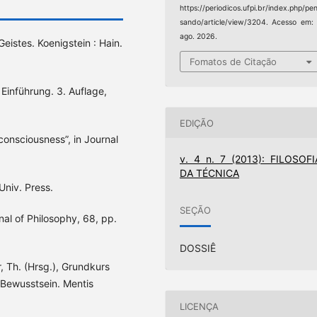
https://periodicos.ufpi.br/index.php/pe
sando/article/view/3204. Acesso em:
ago. 2026.
Geistes. Koenigstein : Hain.
Fomatos de Citação
Einführung. 3. Auflage,
EDIÇÃO
consciousness”, in Journal
v. 4 n. 7 (2013): FILOSOFI
DA TÉCNICA
Univ. Press.
SEÇÃO
rnal of Philosophy, 68, pp.
DOSSIÊ
r, Th. (Hrsg.), Grundkurs
 Bewusstsein. Mentis
LICENÇA