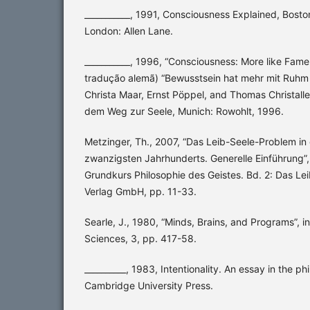
___________, 1991, Consciousness Explained, Boston
London: Allen Lane.
___________, 1996, “Consciousness: More like Fame
tradução alemã) “Bewusstsein hat mehr mit Ruhm a
Christa Maar, Ernst Pöppel, and Thomas Christaller
dem Weg zur Seele, Munich: Rowohlt, 1996.
Metzinger, Th., 2007, “Das Leib-Seele-Problem in
zwanzigsten Jahrhunderts. Generelle Einführung”, 
Grundkurs Philosophie des Geistes. Bd. 2: Das Le
Verlag GmbH, pp. 11-33.
Searle, J., 1980, “Minds, Brains, and Programs”, i
Sciences, 3, pp. 417-58.
__________, 1983, Intentionality. An essay in the p
Cambridge University Press.