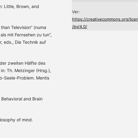
: Little, Brown, and
Ver:
https://creativecommons.org/lice
/by/4.0/
 than Television” (numa
ls mit Fernsehen zu tun”,
, eds., Die Technik auf
 der zweiten Hälfte des
in: Th. Metzinger (Hrsg.),
ib-Seele-Problem. Mentis
n Behavioral and Brain
hilosophy of mind.