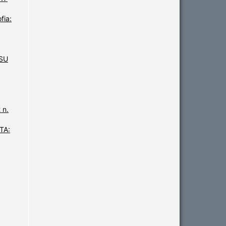
fia:
SU
 n.
TA: