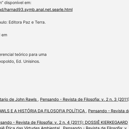
m” disponível em:
ad/harnad93.symb.anal.net.searle.html
ulo: Editora Paz e Terra.
l em
erencial teórico para uma
eopoldo, Ed. Unisinos.
litario de John Rawls
,
Pensando - Revista de Filosofia: v. 2 n. 3 (2011)
WLS E A HISTÓRIA DA FILOSOFIA POLÍTICA
,
Pensando - Revista d
sando - Revista de Filosofia: v. 2 n. 4 (2011): DOSSIÊ KIERKEGAARD
iê Ética das Virtudes Ambiental
,
Pensando - Revista de Filosofia: v.