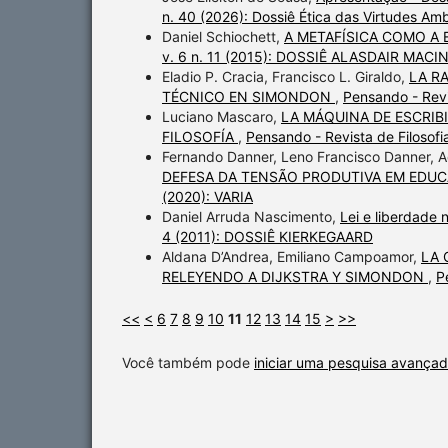
n. 40 (2026): Dossiê Ética das Virtudes Amb
Daniel Schiochett,
A METAFÍSICA COMO A
v. 6 n. 11 (2015): DOSSIÊ ALASDAIR MACI
Eladio P. Cracia, Francisco L. Giraldo,
LA R
TÉCNICO EN SIMONDON
,
Pensando - Revis
Luciano Mascaro,
LA MÁQUINA DE ESCRIB
FILOSOFÍA
,
Pensando - Revista de Filosof
Fernando Danner, Leno Francisco Danner, 
DEFESA DA TENSÃO PRODUTIVA EM EDU
(2020): VARIA
Daniel Arruda Nascimento,
Lei e liberdade
4 (2011): DOSSIÊ KIERKEGAARD
Aldana D’Andrea, Emiliano Campoamor,
LA 
RELEYENDO A DIJKSTRA Y SIMONDON
,
P
<<
<
6
7
8
9
10
11
12
13
14
15
>
>>
Você também pode
iniciar uma pesquisa avançad