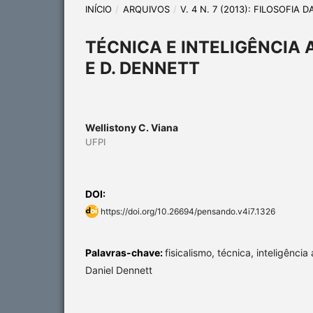
INÍCIO
/
ARQUIVOS
/
V. 4 N. 7 (2013): FILOSOFIA 
TÉCNICA E INTELIGÊNCIA A
E D. DENNETT
Wellistony C. Viana
UFPI
DOI:
https://doi.org/10.26694/pensando.v4i7.1326
Palavras-chave:
fisicalismo, técnica, inteligência 
Daniel Dennett