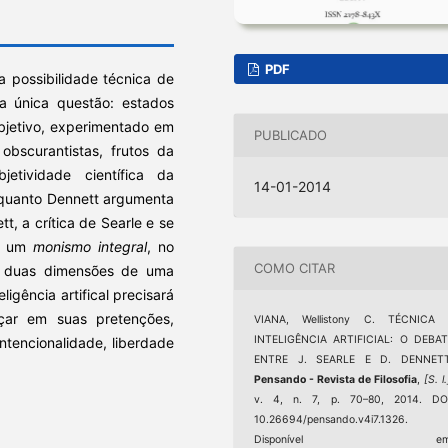
PDF
a possibilidade técnica de
ma única questão: estados
ubjetivo, experimentado em
PUBLICADO
bscurantistas, frutos da
jetividade científica da
14-01-2014
enquanto Dennett argumenta
, a crítica de Searle e se
de um
monismo integral
, no
COMO CITAR
o duas dimensões de uma
igência artifical precisará
nçar em suas pretenções,
VIANA, Wellistony C. TÉCNICA 
INTELIGÊNCIA ARTIFICIAL: O DEBAT
ntencionalidade, liberdade
ENTRE J. SEARLE E D. DENNETT
Pensando - Revista de Filosofia
,
[S. l.
v. 4, n. 7, p. 70–80, 2014. DOI
10.26694/pensando.v4i7.1326.
Disponível em