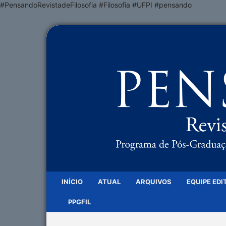
#PensandoRevistadeFilosofia #Filosofia #UFPI #pensando
INÍCIO
ATUAL
ARQUIVOS
EQUIPE EDI
PPGFIL