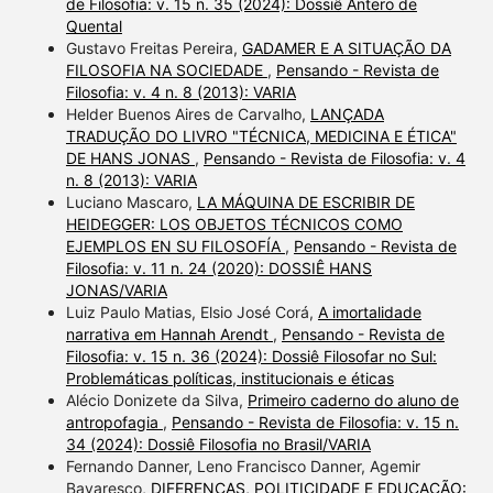
de Filosofia: v. 15 n. 35 (2024): Dossiê Antero de
Quental
Gustavo Freitas Pereira,
GADAMER E A SITUAÇÃO DA
FILOSOFIA NA SOCIEDADE
,
Pensando - Revista de
Filosofia: v. 4 n. 8 (2013): VARIA
Helder Buenos Aires de Carvalho,
LANÇADA
TRADUÇÃO DO LIVRO "TÉCNICA, MEDICINA E ÉTICA"
DE HANS JONAS
,
Pensando - Revista de Filosofia: v. 4
n. 8 (2013): VARIA
Luciano Mascaro,
LA MÁQUINA DE ESCRIBIR DE
HEIDEGGER: LOS OBJETOS TÉCNICOS COMO
EJEMPLOS EN SU FILOSOFÍA
,
Pensando - Revista de
Filosofia: v. 11 n. 24 (2020): DOSSIÊ HANS
JONAS/VARIA
Luiz Paulo Matias, Elsio José Corá,
A imortalidade
narrativa em Hannah Arendt
,
Pensando - Revista de
Filosofia: v. 15 n. 36 (2024): Dossiê Filosofar no Sul:
Problemáticas políticas, institucionais e éticas
Alécio Donizete da Silva,
Primeiro caderno do aluno de
antropofagia
,
Pensando - Revista de Filosofia: v. 15 n.
34 (2024): Dossiê Filosofia no Brasil/VARIA
Fernando Danner, Leno Francisco Danner, Agemir
Bavaresco,
DIFERENÇAS, POLITICIDADE E EDUCAÇÃO: