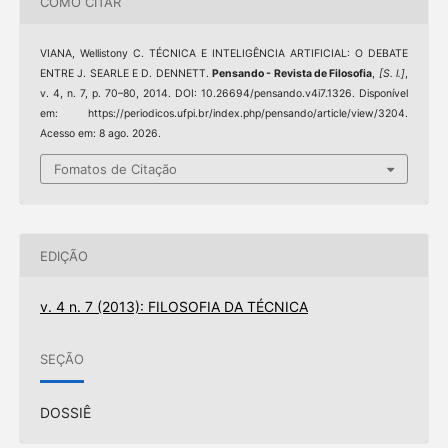
COMO CITAR
VIANA, Wellistony C. TÉCNICA E INTELIGÊNCIA ARTIFICIAL: O DEBATE
ENTRE J. SEARLE E D. DENNETT.
Pensando - Revista de Filosofia
,
[S. l.]
,
v. 4, n. 7, p. 70–80, 2014. DOI: 10.26694/pensando.v4i7.1326. Disponível
em: https://periodicos.ufpi.br/index.php/pensando/article/view/3204.
Acesso em: 8 ago. 2026.
Fomatos de Citação
EDIÇÃO
v. 4 n. 7 (2013): FILOSOFIA DA TÉCNICA
SEÇÃO
DOSSIÊ