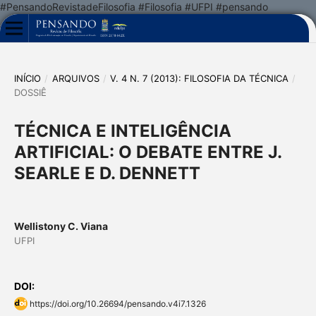
#PensandoRevistadeFilosofia #Filosofia #UFPI #pensando
INÍCIO
/
ARQUIVOS
/
V. 4 N. 7 (2013): FILOSOFIA DA TÉCNICA
/
DOSSIÊ
TÉCNICA E INTELIGÊNCIA
ARTIFICIAL: O DEBATE ENTRE J.
SEARLE E D. DENNETT
Wellistony C. Viana
UFPI
DOI:
https://doi.org/10.26694/pensando.v4i7.1326