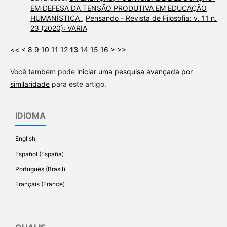
EM DEFESA DA TENSÃO PRODUTIVA EM EDUCAÇÃO
HUMANÍSTICA
,
Pensando - Revista de Filosofia: v. 11 n.
23 (2020): VARIA
<<
<
8
9
10
11
12
13
14
15
16
>
>>
Você também pode
iniciar uma pesquisa avançada por
similaridade
para este artigo.
IDIOMA
English
Español (España)
Português (Brasil)
Français (France)