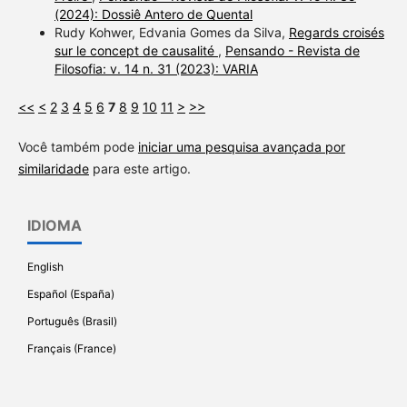
(2024): Dossiê Antero de Quental
Rudy Kohwer, Edvania Gomes da Silva,
Regards croisés
sur le concept de causalité
,
Pensando - Revista de
Filosofia: v. 14 n. 31 (2023): VARIA
<<
<
2
3
4
5
6
7
8
9
10
11
>
>>
Você também pode
iniciar uma pesquisa avançada por
similaridade
para este artigo.
IDIOMA
English
Español (España)
Português (Brasil)
Français (France)