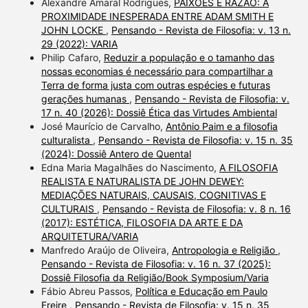
Alexandre Amaral Rodrigues,
PAIXÕES E RAZÃO: A
PROXIMIDADE INESPERADA ENTRE ADAM SMITH E
JOHN LOCKE
,
Pensando - Revista de Filosofia: v. 13 n.
29 (2022): VARIA
Philip Cafaro,
Reduzir a população e o tamanho das
nossas economias é necessário para compartilhar a
Terra de forma justa com outras espécies e futuras
gerações humanas
,
Pensando - Revista de Filosofia: v.
17 n. 40 (2026): Dossiê Ética das Virtudes Ambiental
José Maurício de Carvalho,
Antônio Paim e a filosofia
culturalista
,
Pensando - Revista de Filosofia: v. 15 n. 35
(2024): Dossiê Antero de Quental
Edna Maria Magalhães do Nascimento,
A FILOSOFIA
REALISTA E NATURALISTA DE JOHN DEWEY:
MEDIAÇÕES NATURAIS, CAUSAIS, COGNITIVAS E
CULTURAIS
,
Pensando - Revista de Filosofia: v. 8 n. 16
(2017): ESTÉTICA, FILOSOFIA DA ARTE E DA
ARQUITETURA/VARIA
Manfredo Araújo de Oliveira,
Antropologia e Religião
,
Pensando - Revista de Filosofia: v. 16 n. 37 (2025):
Dossiê Filosofia da Religião/Book Symposium/Varia
Fábio Abreu Passos,
Política e Educação em Paulo
Freire
,
Pensando - Revista de Filosofia: v. 15 n. 35