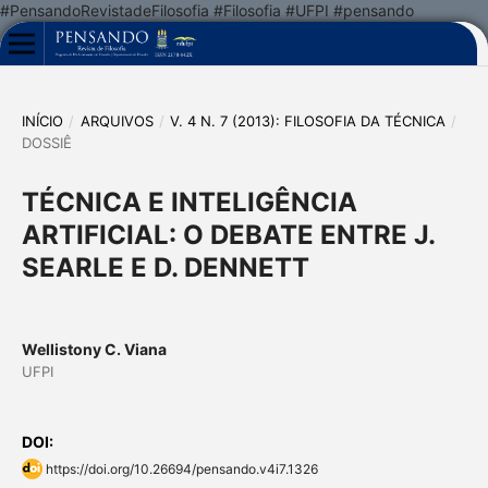
#PensandoRevistadeFilosofia #Filosofia #UFPI #pensando
INÍCIO
/
ARQUIVOS
/
V. 4 N. 7 (2013): FILOSOFIA DA TÉCNICA
/
DOSSIÊ
TÉCNICA E INTELIGÊNCIA
ARTIFICIAL: O DEBATE ENTRE J.
SEARLE E D. DENNETT
Wellistony C. Viana
UFPI
DOI:
https://doi.org/10.26694/pensando.v4i7.1326