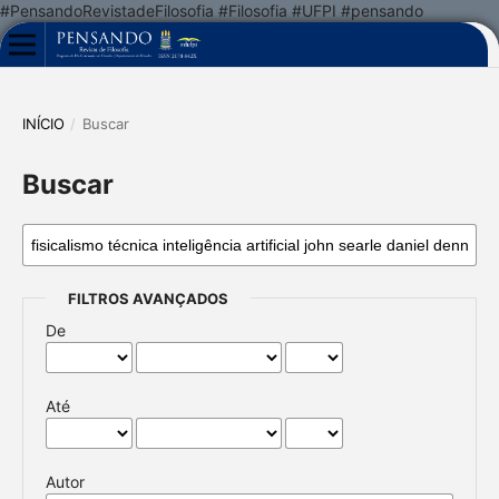
#PensandoRevistadeFilosofia #Filosofia #UFPI #pensando
INÍCIO
/
Buscar
Buscar
FILTROS AVANÇADOS
De
Até
Autor