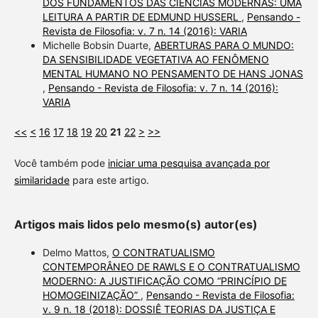
DOS FUNDAMENTOS DAS CIÊNCIAS MODERNAS: UMA
LEITURA A PARTIR DE EDMUND HUSSERL
,
Pensando -
Revista de Filosofia: v. 7 n. 14 (2016): VARIA
Michelle Bobsin Duarte,
ABERTURAS PARA O MUNDO:
DA SENSIBILIDADE VEGETATIVA AO FENÔMENO
MENTAL HUMANO NO PENSAMENTO DE HANS JONAS
,
Pensando - Revista de Filosofia: v. 7 n. 14 (2016):
VARIA
<<
<
16
17
18
19
20
21
22
>
>>
Você também pode
iniciar uma pesquisa avançada por
similaridade
para este artigo.
Artigos mais lidos pelo mesmo(s) autor(es)
Delmo Mattos,
O CONTRATUALISMO
CONTEMPORÂNEO DE RAWLS E O CONTRATUALISMO
MODERNO: A JUSTIFICAÇÃO COMO “PRINCÍPIO DE
HOMOGEINIZAÇÃO”
,
Pensando - Revista de Filosofia:
v. 9 n. 18 (2018): DOSSIÊ TEORIAS DA JUSTIÇA E