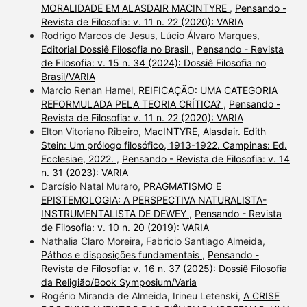
MORALIDADE EM ALASDAIR MACINTYRE
,
Pensando -
Revista de Filosofia: v. 11 n. 22 (2020): VARIA
Rodrigo Marcos de Jesus, Lúcio Álvaro Marques,
Editorial Dossiê Filosofia no Brasil
,
Pensando - Revista
de Filosofia: v. 15 n. 34 (2024): Dossiê Filosofia no
Brasil/VARIA
Marcio Renan Hamel,
REIFICAÇÃO: UMA CATEGORIA
REFORMULADA PELA TEORIA CRÍTICA?
,
Pensando -
Revista de Filosofia: v. 11 n. 22 (2020): VARIA
Elton Vitoriano Ribeiro,
MacINTYRE, Alasdair. Edith
Stein: Um prólogo filosófico, 1913-1922. Campinas: Ed.
Ecclesiae, 2022.
,
Pensando - Revista de Filosofia: v. 14
n. 31 (2023): VARIA
Darcísio Natal Muraro,
PRAGMATISMO E
EPISTEMOLOGIA: A PERSPECTIVA NATURALISTA-
INSTRUMENTALISTA DE DEWEY
,
Pensando - Revista
de Filosofia: v. 10 n. 20 (2019): VARIA
Nathalia Claro Moreira, Fabricio Santiago Almeida,
Páthos e disposições fundamentais
,
Pensando -
Revista de Filosofia: v. 16 n. 37 (2025): Dossiê Filosofia
da Religião/Book Symposium/Varia
Rogério Miranda de Almeida, Irineu Letenski,
A CRISE