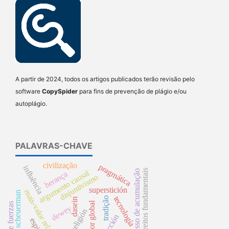
A partir de 2024, todos os artigos publicados terão revisão pelo
software
CopySpider
para fins de prevenção de plágio e/ou
autoplágio.
PALAVRAS-CHAVE
civilização
pragmática
influência
direitos fundamentais
processo de acumulação
argumento causal
herança
disjuntivismo
superstición
mais-valor relativo
william scheuerman
tecnología
tradição
dasein
mais-valor global
teorías de fuerzas
dewey
religión
espirito