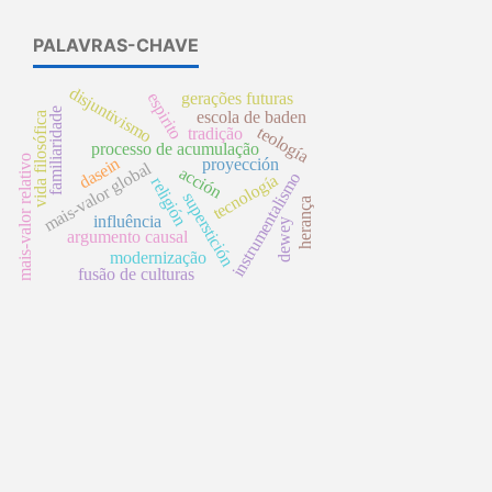
PALAVRAS-CHAVE
disjuntivismo
gerações futuras
espirito
familiaridade
escola de baden
vida filosófica
teología
tradição
processo de acumulação
mais-valor relativo
dasein
proyección
mais-valor global
acción
instrumentalismo
tecnología
religión
superstición
herança
influência
dewey
argumento causal
modernização
fusão de culturas