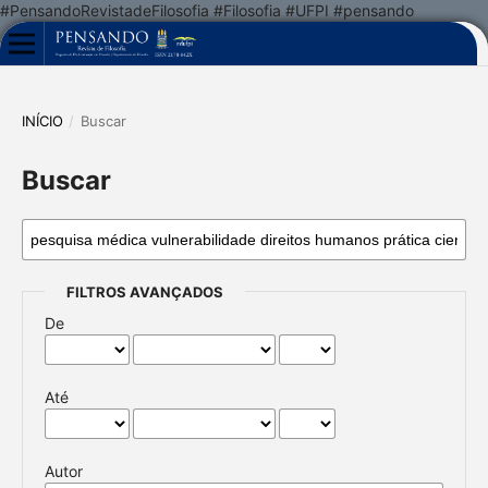
#PensandoRevistadeFilosofia #Filosofia #UFPI #pensando
INÍCIO
/
Buscar
Buscar
FILTROS AVANÇADOS
De
Até
Autor