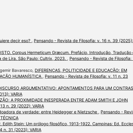
uiere decir eso?
,
Pensando - Revista de Filosofia: v. 16 n. 39 (2025)
TO. Corpus Hermeticum Græcum. Prefácio, Introdução, Tradução 
de Lira. São Paulo: Cultrix, 2023.
,
Pensando - Revista de Filosofia: 
Agemir Bavaresco,
DIFERENÇAS, POLITICIDADE E EDUCAÇÃO: EM
CAÇÃO HUMANÍSTICA
,
Pensando - Revista de Filosofia: v. 11 n. 23
E DISCURSO ARGUMENTATIVO: APONTAMENTOS PARA UM CONTRA
2013): VARIA
AZÃO: A PROXIMIDADE INESPERADA ENTRE ADAM SMITH E JOHN
 13 n. 29 (2022): VARIA
doadora de verdade: entre Heidegger e Nietzsche
,
Pensando - Revi
DA TÉCNICA
 Edith Stein: Um prólogo filosófico, 1913-1922. Campinas: Ed. Eccles
14 n. 31 (2023): VARIA