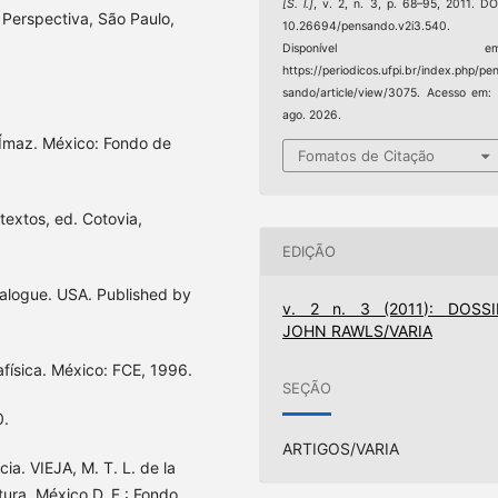
[S. l.]
, v. 2, n. 3, p. 68–95, 2011. DO
 Perspectiva, São Paulo,
10.26694/pensando.v2i3.540.
Disponível em
https://periodicos.ufpi.br/index.php/pe
sando/article/view/3075. Acesso em:
ago. 2026.
 Ímaz. México: Fondo de
Fomatos de Citação
textos, ed. Cotovia,
EDIÇÃO
ialogue. USA. Published by
v. 2 n. 3 (2011): DOSSI
JOHN RAWLS/VARIA
física. México: FCE, 1996.
SEÇÃO
0.
ARTIGOS/VARIA
ia. VIEJA, M. T. L. de la
ratura. México D. F.: Fondo