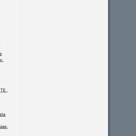
:
e
v.
STE
,
sta
iae,