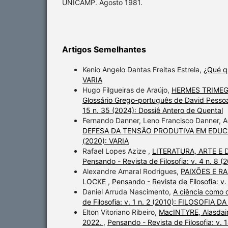
UNICAMP. Agosto 1981.
Artigos Semelhantes
Kenio Angelo Dantas Freitas Estrela,
¿Qué q
VARIA
Hugo Filgueiras de Araújo,
HERMES TRIMEGIS
Glossário Grego-português de David Pessoa 
15 n. 35 (2024): Dossiê Antero de Quental
Fernando Danner, Leno Francisco Danner, 
DEFESA DA TENSÃO PRODUTIVA EM EDU
(2020): VARIA
Rafael Lopes Azize ,
LITERATURA, ARTE 
Pensando - Revista de Filosofia: v. 4 n. 8 (
Alexandre Amaral Rodrigues,
PAIXÕES E R
LOCKE
,
Pensando - Revista de Filosofia: v.
Daniel Arruda Nascimento,
A ciência como 
de Filosofia: v. 1 n. 2 (2010): FILOSOFIA 
Elton Vitoriano Ribeiro,
MacINTYRE, Alasdair.
2022.
,
Pensando - Revista de Filosofia: v. 