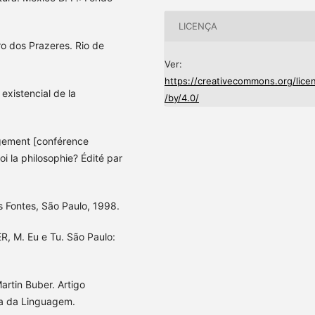
LICENÇA
o dos Prazeres. Rio de
Ver:
https://creativecommons.org/lice
xistencial de la
/by/4.0/
agement [conférence
i la philosophie? Édité par
s Fontes, São Paulo, 1998.
R, M. Eu e Tu. São Paulo:
artin Buber. Artigo
ia da Linguagem.