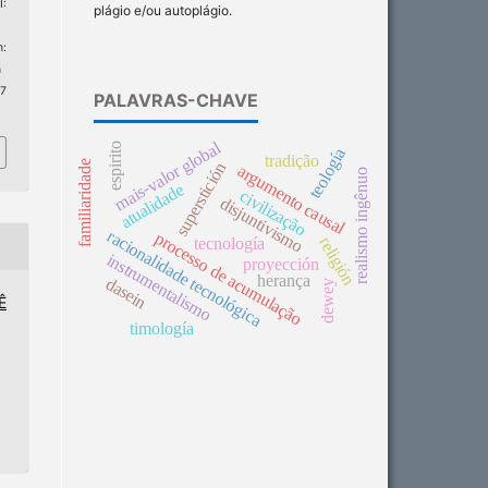
I:
plágio e/ou autoplágio.
:
n
 7
PALAVRAS-CHAVE
mais-valor global
espirito
teología
tradição
familiaridade
superstición
argumento causal
realismo ingênuo
atualidade
civilização
disjuntivismo
racionalidade tecnológica
processo de acumulação
religión
tecnología
instrumentalismo
proyección
herança
dasein
dewey
Ê
timología