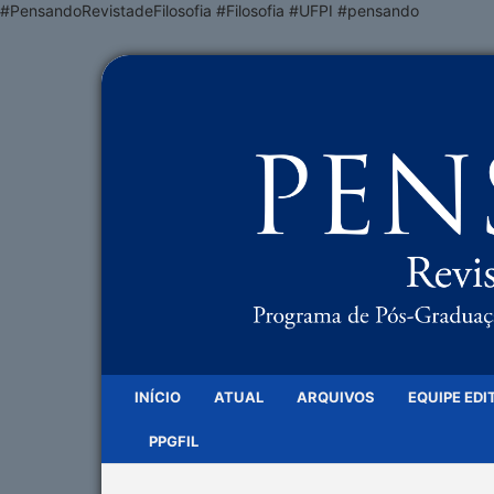
#PensandoRevistadeFilosofia #Filosofia #UFPI #pensando
INÍCIO
ATUAL
ARQUIVOS
EQUIPE EDI
PPGFIL