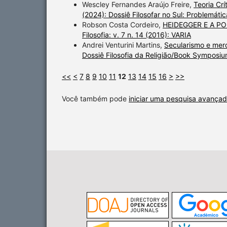
Wescley Fernandes Araújo Freire,
Teoria Crí
(2024): Dossiê Filosofar no Sul: Problemática
Robson Costa Cordeiro,
HEIDEGGER E A P
Filosofia: v. 7 n. 14 (2016): VARIA
Andrei Venturini Martins,
Secularismo e mer
Dossiê Filosofia da Religião/Book Symposiu
<<
<
7
8
9
10
11
12
13
14
15
16
>
>>
Você também pode
iniciar uma pesquisa avançad