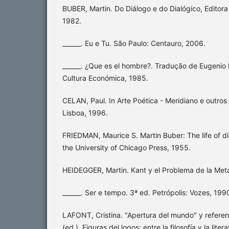
BUBER, Martin. Do Diálogo e do Dialógico, Editora
1982.
______. Eu e Tu. São Paulo: Centauro, 2006.
______. ¿Que es el hombre?. Tradução de Eugenio
Cultura Económica, 1985.
CELAN, Paul. In Arte Poética - Meridiano e outros 
Lisboa, 1996.
FRIEDMAN, Maurice S. Martin Buber: The life of d
the University of Chicago Press, 1955.
HEIDEGGER, Martin. Kant y el Problema de la Meta
______. Ser e tempo. 3ª ed. Petrópolis: Vozes, 199
LAFONT, Cristina. "Apertura del mundo" y referenc
(ed.). Figuras del logos: entre la filosofía y la lite