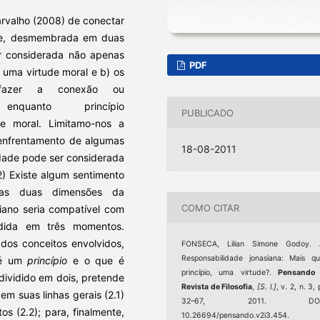
arvalho (2008) de conectar
tyre, desmembrada em duas
er considerada não apenas
PDF
uma virtude moral e b) os
 fazer a conexão ou
nquanto princípio
PUBLICADO
e moral. Limitamo-nos a
o enfrentamento de algumas
18-08-2011
lidade pode ser considerada
) Existe algum sentimento
sas duas dimensões da
COMO CITAR
siano seria compatível com
idida em três momentos.
 dos conceitos envolvidos,
FONSECA, Lilian Simone Godoy. 
Responsabilidade jonasiana: Mais q
 é um
princípio
e o que é
princípio, uma virtude?.
Pensando 
ividido em dois, pretende
Revista de Filosofia
,
[S. l.]
, v. 2, n. 3, 
em suas linhas gerais (2.1)
32–67, 2011. DOI
os (2.2); para, finalmente,
10.26694/pensando.v2i3.454.