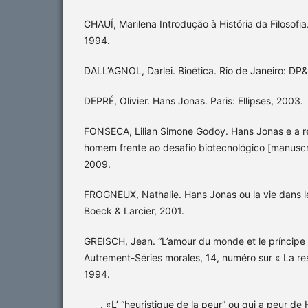
CHAUÍ, Marilena Introdução à História da Filosofia.
1994.
DALL’AGNOL, Darlei. Bioética. Rio de Janeiro: DP
DEPRÉ, Olivier. Hans Jonas. Paris: Ellipses, 2003.
FONSECA, Lilian Simone Godoy. Hans Jonas e a r
homem frente ao desafio biotecnológico [manuscr
2009.
FROGNEUX, Nathalie. Hans Jonas ou la vie dans l
Boeck & Larcier, 2001.
GREISCH, Jean. “L’amour du monde et le príncipe r
Autrement-Séries morales, 14, numéro sur « La res
1994.
____. «L’ “heuristique de la peur” ou qui a peur de