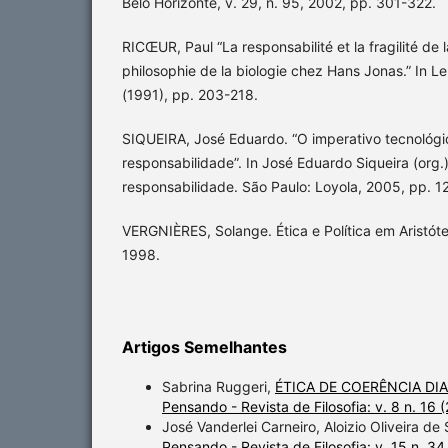
Belo Horizonte, v. 29, n. 95, 2002, pp. 301-322.
RICŒUR, Paul “La responsabilité et la fragilité de l
philosophie de la biologie chez Hans Jonas.” In 
(1991), pp. 203-218.
SIQUEIRA, José Eduardo. “O imperativo tecnológ
responsabilidade”. In José Eduardo Siqueira (org.).
responsabilidade. São Paulo: Loyola, 2005, pp. 1
VERGNIÈRES, Solange. Ética e Política em Aristóte
1998.
Artigos Semelhantes
Sabrina Ruggeri,
ÉTICA DE COERÊNCIA D
Pensando - Revista de Filosofia: v. 8 n.
José Vanderlei Carneiro, Aloizio Oliveira de
Pensando - Revista de Filosofia: v. 15 n. 34