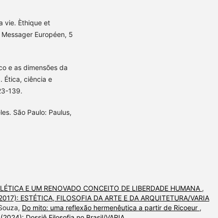
a vie. Èthique et
Le Messager Européen, 5
ico e as dimensões da
 Ética, ciência e
23-139.
les. São Paulo: Paulus,
IALÉTICA E UM RENOVADO CONCEITO DE LIBERDADE HUMANA
,
 16 (2017): ESTÉTICA, FILOSOFIA DA ARTE E DA ARQUITETURA/VARIA
 Souza,
Do mito: uma reflexão hermenêutica a partir de Ricoeur
,
 (2024): Dossiê Filosofia no Brasil/VARIA