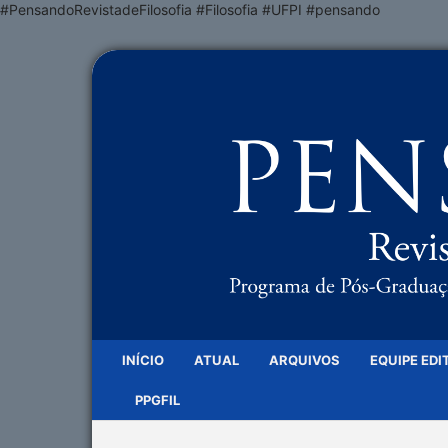
#PensandoRevistadeFilosofia #Filosofia #UFPI #pensando
INÍCIO
ATUAL
ARQUIVOS
EQUIPE EDI
PPGFIL