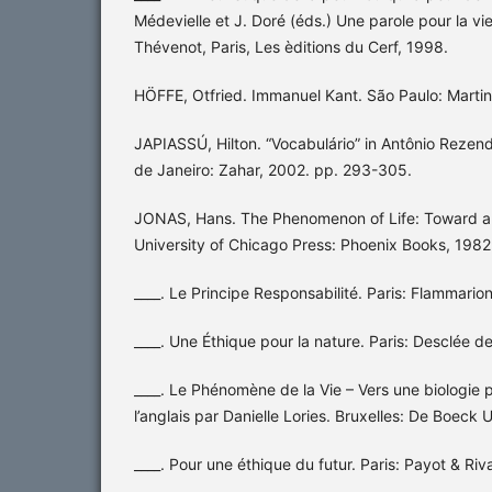
Médevielle et J. Doré (éds.) Une parole pour la v
Thévenot, Paris, Les èditions du Cerf, 1998.
HÖFFE, Otfried. Immanuel Kant. São Paulo: Martin
JAPIASSÚ, Hilton. “Vocabulário” in Antônio Rezende
de Janeiro: Zahar, 2002. pp. 293-305.
JONAS, Hans. The Phenomenon of Life: Toward a P
University of Chicago Press: Phoenix Books, 1982
____. Le Principe Responsabilité. Paris: Flammario
____. Une Éthique pour la nature. Paris: Desclée 
____. Le Phénomène de la Vie – Vers une biologie 
l’anglais par Danielle Lories. Bruxelles: De Boeck U
____. Pour une éthique du futur. Paris: Payot & Ri