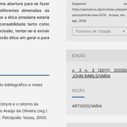
 uma abertura para se fazer
Disponível em
https://periodicos.ufpi.br/index.php/pe
iferentes dimensões da
sando/article/view/3074. Acesso em:
e a ética jonasiana estaria
ago. 2026.
onsabilidade tanto como
clusão, tentar-se-á extrair
Fomatos de Citação
exão ética em geral e para
EDIÇÃO
v. 2 n. 3 (2011): DOSSI
JOHN RAWLS/VARIA
 bibliográfico e notas
SEÇÃO
ntyre e o retorno às
ARTIGOS/VARIA
 Araújo de Oliveira (org.)
 Petrópolis: Vozes, 2000.