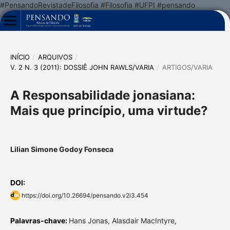
#PensandoRevistadeFilosofia #Filosofia #UFPI #pensando
INÍCIO
/
ARQUIVOS
/
V. 2 N. 3 (2011): DOSSIÊ JOHN RAWLS/VARIA
/
ARTIGOS/VARIA
A Responsabilidade jonasiana:
Mais que princípio, uma virtude?
Lilian Simone Godoy Fonseca
DOI:
https://doi.org/10.26694/pensando.v2i3.454
Palavras-chave:
Hans Jonas, Alasdair MacIntyre,