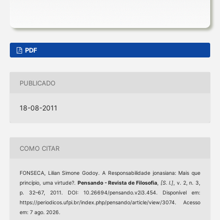
PDF
PUBLICADO
18-08-2011
COMO CITAR
FONSECA, Lilian Simone Godoy. A Responsabilidade jonasiana: Mais que
princípio, uma virtude?.
Pensando - Revista de Filosofia
,
[S. l.]
, v. 2, n. 3,
p. 32–67, 2011. DOI: 10.26694/pensando.v2i3.454. Disponível em:
https://periodicos.ufpi.br/index.php/pensando/article/view/3074. Acesso
em: 7 ago. 2026.