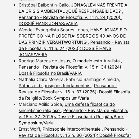
Cristóbal Balbontin-Gallo,
JONAS/LEVINAS FRENTE A
LA CRISIS AMBIENTAL ¿QUÉ RESPONSABILIDAD?
,
Pensando - Revista de Filosofia: v. 11 n. 24 (2020):
DOSSIÊ HANS JONAS/VARIA
Wendell Evangelista Soares Lopes,
HANS JONAS E O
PROFÉTICO NA FILOSOFIA: SOBRE OS 40 ANOS DE
DAS PRINZIP VERANTWORTUNG
,
Pensando - Revista
de Filosofia: v. 11 n. 24 (2020): DOSSIÊ HANS
JONAS/VARIA
Rodrigo Marcos de Jesus,
O modelo estruturalista
,
Pensando - Revista de Filosofia: v. 15 n. 34 (2024):
Dossiê Filosofia no Brasil/VARIA
Nathalia Claro Moreira, Fabricio Santiago Almeida,
Páthos e disposições fundamentais
,
Pensando -
Revista de Filosofia: v. 16 n. 37 (2025): Dossiê Filosofia
da Religião/Book Symposium/Varia
Marciano Adilio Spica,
Uma defesa filosófica do
sincretismo religioso
,
Pensando - Revista de Filosofia:
v. 16 n. 37 (2025): Dossiê Filosofia da Religião/Book
Symposium/Varia
Ernst Wolff,
Philosophie intercontinentale
,
Pensando -
Revista de Filosofia: v. 15 n. 36 (2024): Dossiê Filosofar