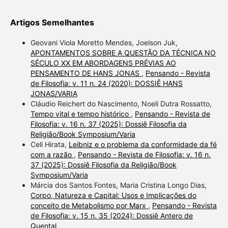
Artigos Semelhantes
Geovani Viola Moretto Mendes, Joelson Juk,
APONTAMENTOS SOBRE A QUESTÃO DA TÉCNICA NO
SÉCULO XX EM ABORDAGENS PRÉVIAS AO
PENSAMENTO DE HANS JONAS
,
Pensando - Revista
de Filosofia: v. 11 n. 24 (2020): DOSSIÊ HANS
JONAS/VARIA
Cláudio Reichert do Nascimento, Noeli Dutra Rossatto,
Tempo vital e tempo histórico
,
Pensando - Revista de
Filosofia: v. 16 n. 37 (2025): Dossiê Filosofia da
Religião/Book Symposium/Varia
Celi Hirata,
Leibniz e o problema da conformidade da fé
com a razão
,
Pensando - Revista de Filosofia: v. 16 n.
37 (2025): Dossiê Filosofia da Religião/Book
Symposium/Varia
Márcia dos Santos Fontes, Maria Cristina Longo Dias,
Corpo, Natureza e Capital: Usos e Implicações do
conceito de Metabolismo por Marx
,
Pensando - Revista
de Filosofia: v. 15 n. 35 (2024): Dossiê Antero de
Quental