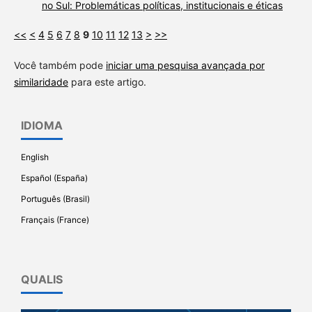
no Sul: Problemáticas políticas, institucionais e éticas
<<
<
4
5
6
7
8
9
10
11
12
13
>
>>
Você também pode
iniciar uma pesquisa avançada por
similaridade
para este artigo.
IDIOMA
English
Español (España)
Português (Brasil)
Français (France)
QUALIS