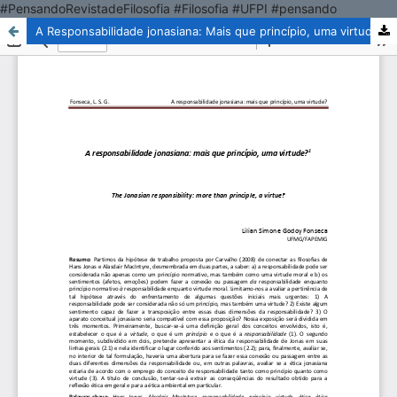
#PensandoRevistadeFilosofia #Filosofia #UFPI #pensando
A Responsabilidade jonasiana: Mais que princípio, uma virtude?