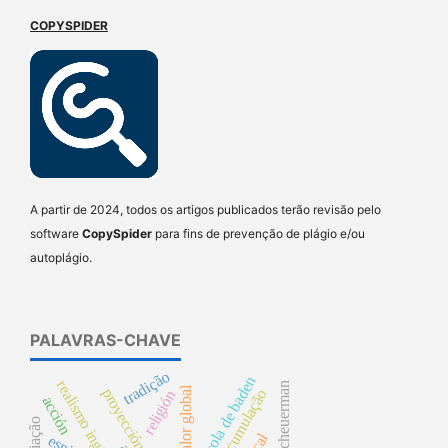
COPYSPIDER
A partir de 2024, todos os artigos publicados terão revisão pelo
software
CopySpider
para fins de prevenção de plágio e/ou
autoplágio.
PALAVRAS-CHAVE
tradição
escola de baden
realismo ingênuo
william scheuerman
mais-valor global
proyección
religión
acción