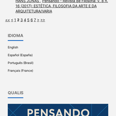
HANS JONAS
,
Pensando - Revista de Filosofia: v. 8 n.
16 (2017): ESTÉTICA, FILOSOFIA DA ARTE E DA
ARQUITETURA/VARIA
<<
<
1
2
3
4
5
6
7
>
>>
IDIOMA
English
Español (España)
Português (Brasil)
Français (France)
QUALIS