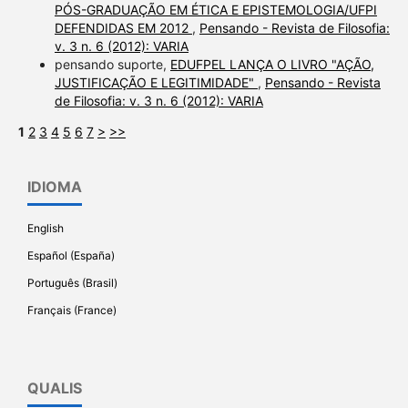
PÓS-GRADUAÇÃO EM ÉTICA E EPISTEMOLOGIA/UFPI
DEFENDIDAS EM 2012
,
Pensando - Revista de Filosofia:
v. 3 n. 6 (2012): VARIA
pensando suporte,
EDUFPEL LANÇA O LIVRO "AÇÃO,
JUSTIFICAÇÃO E LEGITIMIDADE"
,
Pensando - Revista
de Filosofia: v. 3 n. 6 (2012): VARIA
1
2
3
4
5
6
7
>
>>
IDIOMA
English
Español (España)
Português (Brasil)
Français (France)
QUALIS