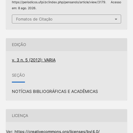
https://periodicos.ufpi.br/index.php/pensando/article/view/3179. Acesso
em: 8 ago. 2026.
Fomatos de Citação
EDIÇÃO
v. 3 n. 5 (2012): VARIA
SEÇÃO
NOTÍCIAS BIBLIOGRÁFICAS E ACADÊMICAS
LICENÇA
Ver:
https://creativecommons.org/licenses/by/4.0/