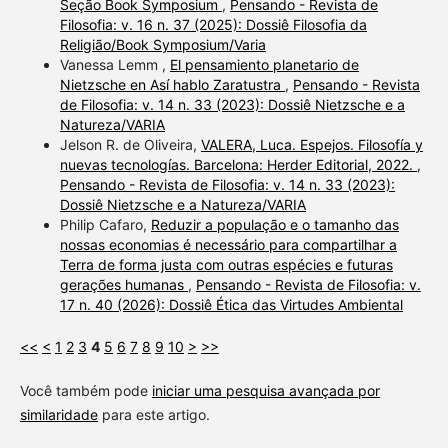
Seção Book Symposium
,
Pensando - Revista de
Filosofia: v. 16 n. 37 (2025): Dossiê Filosofia da
Religião/Book Symposium/Varia
Vanessa Lemm ,
El pensamiento planetario de
Nietzsche en Así hablo Zaratustra
,
Pensando - Revista
de Filosofia: v. 14 n. 33 (2023): Dossiê Nietzsche e a
Natureza/VARIA
Jelson R. de Oliveira,
VALERA, Luca. Espejos. Filosofía y
nuevas tecnologías. Barcelona: Herder Editorial, 2022.
,
Pensando - Revista de Filosofia: v. 14 n. 33 (2023):
Dossiê Nietzsche e a Natureza/VARIA
Philip Cafaro,
Reduzir a população e o tamanho das
nossas economias é necessário para compartilhar a
Terra de forma justa com outras espécies e futuras
gerações humanas
,
Pensando - Revista de Filosofia: v.
17 n. 40 (2026): Dossiê Ética das Virtudes Ambiental
<<
<
1
2
3
4
5
6
7
8
9
10
>
>>
Você também pode
iniciar uma pesquisa avançada por
similaridade
para este artigo.