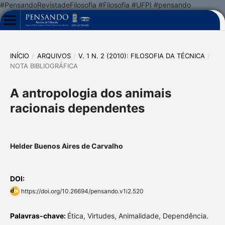
#PensandoRevistadeFilosofia #Filosofia #UFPI #pensando
INÍCIO
/
ARQUIVOS
/
V. 1 N. 2 (2010): FILOSOFIA DA TÉCNICA
/
NOTA BIBLIOGRÁFICA
A antropologia dos animais
racionais dependentes
Helder Buenos Aires de Carvalho
DOI:
https://doi.org/10.26694/pensando.v1i2.520
Palavras-chave:
Ética, Virtudes, Animalidade, Dependência.