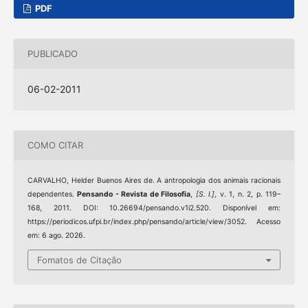
PDF
PUBLICADO
06-02-2011
COMO CITAR
CARVALHO, Helder Buenos Aires de. A antropologia dos animais racionais
dependentes.
Pensando - Revista de Filosofia
,
[S. l.]
, v. 1, n. 2, p. 119–
168, 2011. DOI: 10.26694/pensando.v1i2.520. Disponível em:
https://periodicos.ufpi.br/index.php/pensando/article/view/3052. Acesso
em: 6 ago. 2026.
Fomatos de Citação