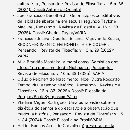
culturalista
,
Pensando - Revista de Filosofia: v. 15 n. 35
(2024): Dossiê Antero de Quental
Joel Francisco Decothé Jr.,
Os princípios constitutivos
da laicidade aberta na era secular segundo Taylor e
Maclure
,
Pensando - Revista de Filosofia: v. 16 n. 38
(2025): Dossiê Charles Taylor/VARIA
Francisco Jozivan Guedes de Lima, Vigevando Sousa,
RECONHECIMENTO EM HONNETH E RICOUER
,
Pensando - Revista de Filosofia: v. 13 n. 29 (2022):
VARIA
Átila Brandão Monteiro,
A moral como "Semiótica dos
afetos" no pensamento de Nietzsche
,
Pensando -
Revista de Filosofia: v. 16 n. 39 (2025): VARIA
Cláudio Reichert do Nascimento, Noeli Dutra Rossatto,
Tempo vital e tempo histórico
,
Pensando - Revista de
Filosofia: v. 16 n. 37 (2025): Dossiê Filosofia da
Religião/Book Symposium/Varia
Vladimir Miguel Rodrigues,
Uma outra visão sobre a
dialética do senhor e do escravo e a observação que
mudou a história
,
Pensando - Revista de Filosofia: v. 15
n. 34 (2024): Dossiê Filosofia no Brasil/VARIA
Helder Buenos Aires de Carvalho,
Apresentação da